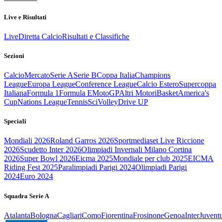
Live e Risultati
Live
Diretta Calcio
Risultati e Classifiche
Sezioni
Calcio
Mercato
Serie A
Serie B
Coppa Italia
Champions
League
Europa League
Conference League
Calcio Estero
Supercoppa
Italiana
Formula 1
Formula E
MotoGP
Altri Motori
Basket
America's
Cup
Nations League
Tennis
Sci
Volley
Drive UP
Speciali
Mondiali 2026
Roland Garros 2026
Sportmediaset Live Riccione
2026
Scudetto Inter 2026
Olimpiadi Invernali Milano Cortina
2026
Super Bowl 2026
Eicma 2025
Mondiale per club 2025
EICMA
Riding Fest 2025
Paralimpiadi Parigi 2024
Olimpiadi Parigi
2024
Euro 2024
Squadra Serie A
Atalanta
Bologna
Cagliari
Como
Fiorentina
Frosinone
Genoa
Inter
Juvent