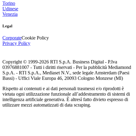
Torino
Udinese
Venezia
Legal
Corporate
Cookie Policy
Privacy Policy
Copyright © 1999-
2026
RTI S.p.A. Business Digital - P.Iva
03976881007 - Tutti i diritti riservati - Per la pubblicità Mediamond
S.p.A. - RTI S.p.A., Mediaset N.V., sede legale Amsterdam (Paesi
Bassi) - Uffici Viale Europa 46, 20093 Cologno Monzese (MI)
Rispetto ai contenuti e ai dati personali trasmessi e/o riprodotti è
vietata ogni utilizzazione funzionale all’addestramento di sistemi di
intelligenza artificiale generativa. È altresì fatto divieto espresso di
utilizzare mezzi automatizzati di data scraping.