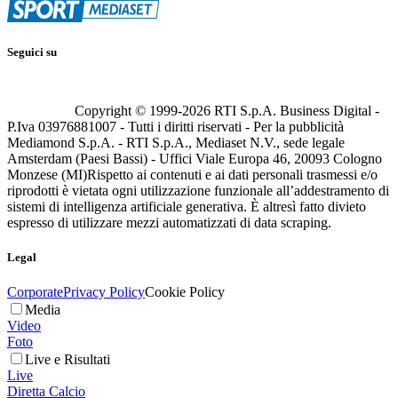
Seguici su
Copyright © 1999-
2026
RTI S.p.A. Business Digital -
P.Iva 03976881007 - Tutti i diritti riservati - Per la pubblicità
Mediamond S.p.A. - RTI S.p.A., Mediaset N.V., sede legale
Amsterdam (Paesi Bassi) - Uffici Viale Europa 46, 20093 Cologno
Monzese (MI)
Rispetto ai contenuti e ai dati personali trasmessi e/o
riprodotti è vietata ogni utilizzazione funzionale all’addestramento di
sistemi di intelligenza artificiale generativa. È altresì fatto divieto
espresso di utilizzare mezzi automatizzati di data scraping.
Legal
Corporate
Privacy Policy
Cookie Policy
Media
Video
Foto
Live e Risultati
Live
Diretta Calcio