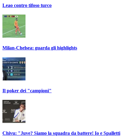
Leao contro tifoso turco
Milan-Chelsea: guarda gli highlights
Il poker dei "campioni"
Chivu: "Juve? Siamo la squadra da battere! Io e Spalletti