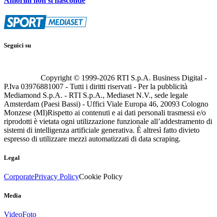
Amorim non si nasconde
Seguici su
Copyright © 1999-
2026
RTI S.p.A. Business Digital -
P.Iva 03976881007 - Tutti i diritti riservati - Per la pubblicità
Mediamond S.p.A. - RTI S.p.A., Mediaset N.V., sede legale
Amsterdam (Paesi Bassi) - Uffici Viale Europa 46, 20093 Cologno
Monzese (MI)
Rispetto ai contenuti e ai dati personali trasmessi e/o
riprodotti è vietata ogni utilizzazione funzionale all’addestramento di
sistemi di intelligenza artificiale generativa. È altresì fatto divieto
espresso di utilizzare mezzi automatizzati di data scraping.
Legal
Corporate
Privacy Policy
Cookie Policy
Media
Video
Foto