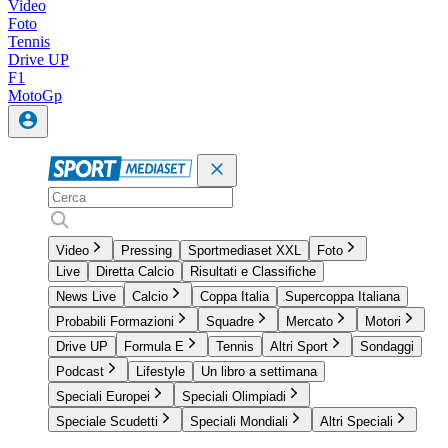
Video
Foto
Tennis
Drive UP
F1
MotoGp
Video
Pressing
Sportmediaset XXL
Foto
Live
Diretta Calcio
Risultati e Classifiche
News Live
Calcio
Coppa Italia
Supercoppa Italiana
Probabili Formazioni
Squadre
Mercato
Motori
Drive UP
Formula E
Tennis
Altri Sport
Sondaggi
Podcast
Lifestyle
Un libro a settimana
Speciali Europei
Speciali Olimpiadi
Speciale Scudetti
Speciali Mondiali
Altri Speciali