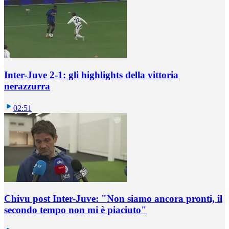
Inter-Juve 2-1: gli highlights della vittoria
nerazzurra
02:51
Chivu post Inter-Juve: "Non siamo ancora pronti, il
secondo tempo non mi è piaciuto"