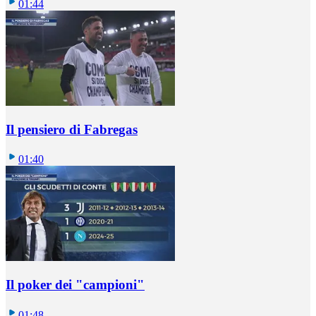
01:44
Il pensiero di Fabregas
01:40
Il poker dei "campioni"
01:48