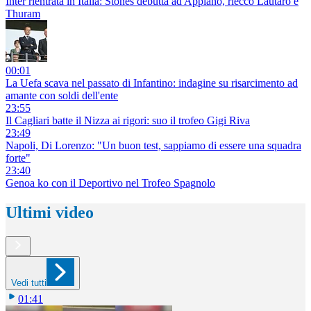
Inter rientrata in Italia: Stones debutta ad Appiano, riecco Lautaro e
Thuram
00:01
La Uefa scava nel passato di Infantino: indagine su risarcimento ad
amante con soldi dell'ente
23:55
Il Cagliari batte il Nizza ai rigori: suo il trofeo Gigi Riva
23:49
Napoli, Di Lorenzo: "Un buon test, sappiamo di essere una squadra
forte"
23:40
Genoa ko con il Deportivo nel Trofeo Spagnolo
Ultimi video
Vedi tutti
01:41