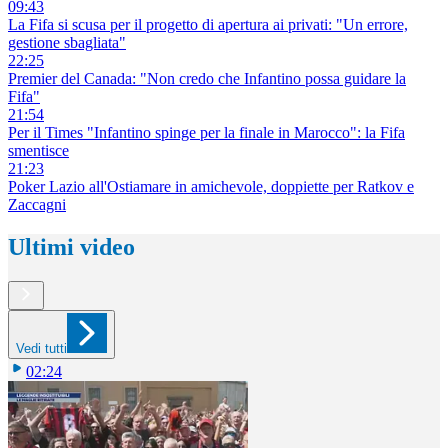
09:43
La Fifa si scusa per il progetto di apertura ai privati: "Un errore,
gestione sbagliata"
22:25
Premier del Canada: "Non credo che Infantino possa guidare la
Fifa"
21:54
Per il Times "Infantino spinge per la finale in Marocco": la Fifa
smentisce
21:23
Poker Lazio all'Ostiamare in amichevole, doppiette per Ratkov e
Zaccagni
Ultimi video
Vedi tutti
02:24