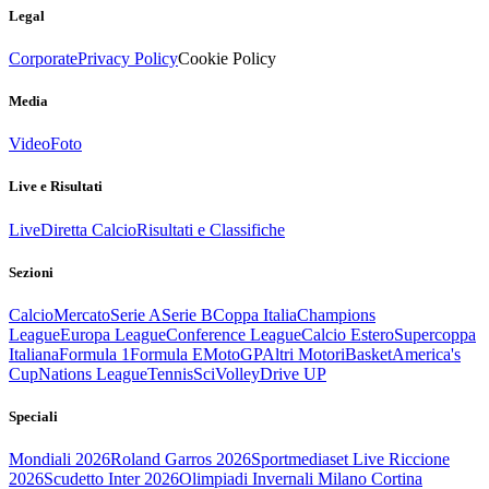
Legal
Corporate
Privacy Policy
Cookie Policy
Media
Video
Foto
Live e Risultati
Live
Diretta Calcio
Risultati e Classifiche
Sezioni
Calcio
Mercato
Serie A
Serie B
Coppa Italia
Champions
League
Europa League
Conference League
Calcio Estero
Supercoppa
Italiana
Formula 1
Formula E
MotoGP
Altri Motori
Basket
America's
Cup
Nations League
Tennis
Sci
Volley
Drive UP
Speciali
Mondiali 2026
Roland Garros 2026
Sportmediaset Live Riccione
2026
Scudetto Inter 2026
Olimpiadi Invernali Milano Cortina