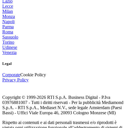
Lazio
Lecce
Milan
Monza
Napoli
Parma
Roma
Sassuolo
Torino
Udinese
Venezia
Legal
Corporate
Cookie Policy
Privacy Policy
Copyright © 1999-
2026
RTI S.p.A. Business Digital - P.Iva
03976881007 - Tutti i diritti riservati - Per la pubblicità Mediamond
S.p.A. - RTI S.p.A., Mediaset N.V., sede legale Amsterdam (Paesi
Bassi) - Uffici Viale Europa 46, 20093 Cologno Monzese (MI)
Rispetto ai contenuti e ai dati personali trasmessi e/o riprodotti è
vietata ogni utilizzazione funzionale all’addestramento di sistemi di