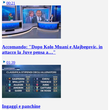
00:21
Accomando: "Dopo Kolo Muani e Alajbegovic, in
attacco la Juve pensa a…"
01:39
Ingaggi e panchine