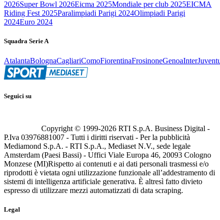
2026
Super Bowl 2026
Eicma 2025
Mondiale per club 2025
EICMA
Riding Fest 2025
Paralimpiadi Parigi 2024
Olimpiadi Parigi
2024
Euro 2024
Squadra Serie A
Atalanta
Bologna
Cagliari
Como
Fiorentina
Frosinone
Genoa
Inter
Juvent
Seguici su
Copyright © 1999-
2026
RTI S.p.A. Business Digital -
P.Iva 03976881007 - Tutti i diritti riservati - Per la pubblicità
Mediamond S.p.A. - RTI S.p.A., Mediaset N.V., sede legale
Amsterdam (Paesi Bassi) - Uffici Viale Europa 46, 20093 Cologno
Monzese (MI)
Rispetto ai contenuti e ai dati personali trasmessi e/o
riprodotti è vietata ogni utilizzazione funzionale all’addestramento di
sistemi di intelligenza artificiale generativa. È altresì fatto divieto
espresso di utilizzare mezzi automatizzati di data scraping.
Legal