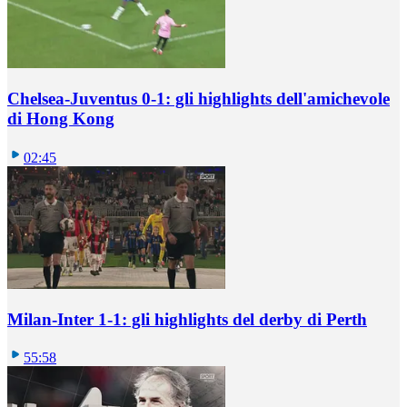
Chelsea-Juventus 0-1: gli highlights dell'amichevole
di Hong Kong
02:45
Milan-Inter 1-1: gli highlights del derby di Perth
55:58