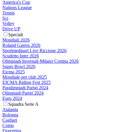
America's Cup
Nations League
Tennis
Sci
Volley
Drive UP
Speciali
Mondiali 2026
Roland Garros 2026
Sportmediaset Live Riccione 2026
Scudetto Inter 2026
Olimpiadi Invernali Milano Cortina 2026
Super Bowl 2026
Eicma 2025
Mondiale per club 2025
EICMA Riding Fest 2025
Paralimpiadi Parigi 2024
Olimpiadi Parigi 2024
Euro 2024
Squadra Serie A
Atalanta
Bologna
Cagliari
Como
Fiorentina