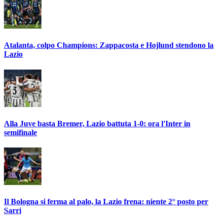
Atalanta, colpo Champions: Zappacosta e Hojlund stendono la
Lazio
Alla Juve basta Bremer, Lazio battuta 1-0: ora l'Inter in
semifinale
Il Bologna si ferma al palo, la Lazio frena: niente 2° posto per
Sarri