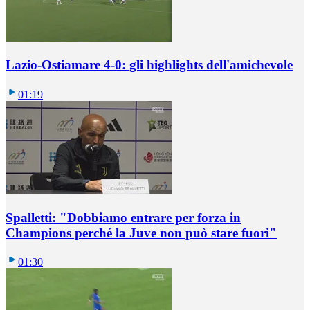
Lazio-Ostiamare 4-0: gli highlights dell'amichevole
01:19
Spalletti: "Dobbiamo entrare per forza in
Champions perché la Juve non può stare fuori"
01:30