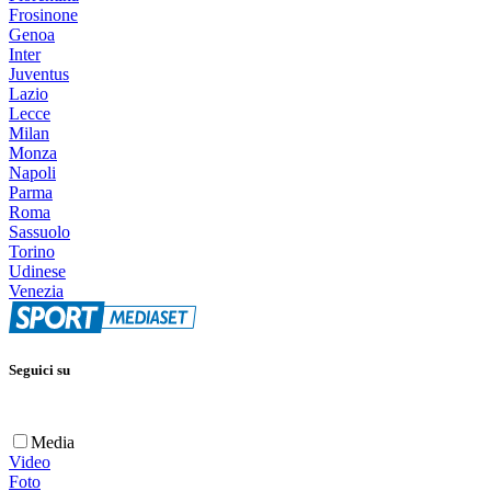
Frosinone
Genoa
Inter
Juventus
Lazio
Lecce
Milan
Monza
Napoli
Parma
Roma
Sassuolo
Torino
Udinese
Venezia
Seguici su
Media
Video
Foto