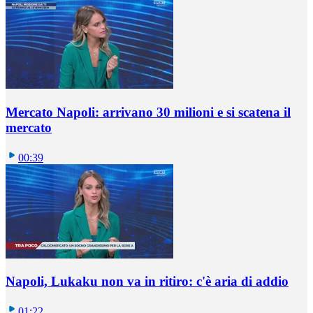
Mercato Napoli: arrivano 30 milioni e si scatena il
mercato
00:39
Napoli, Lukaku non va in ritiro: c'è aria di addio
01:22