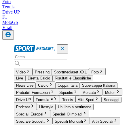
Foto
Tennis
Drive UP
F1
MotoGp
Virali
Video
Pressing
Sportmediaset XXL
Foto
Live
Diretta Calcio
Risultati e Classifiche
News Live
Calcio
Coppa Italia
Supercoppa Italiana
Probabili Formazioni
Squadre
Mercato
Motori
Drive UP
Formula E
Tennis
Altri Sport
Sondaggi
Podcast
Lifestyle
Un libro a settimana
Speciali Europei
Speciali Olimpiadi
Speciale Scudetti
Speciali Mondiali
Altri Speciali