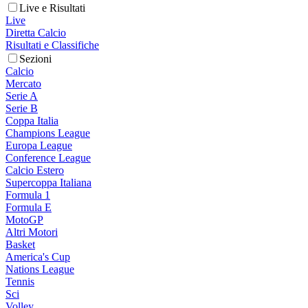
Live e Risultati
Live
Diretta Calcio
Risultati e Classifiche
Sezioni
Calcio
Mercato
Serie A
Serie B
Coppa Italia
Champions League
Europa League
Conference League
Calcio Estero
Supercoppa Italiana
Formula 1
Formula E
MotoGP
Altri Motori
Basket
America's Cup
Nations League
Tennis
Sci
Volley