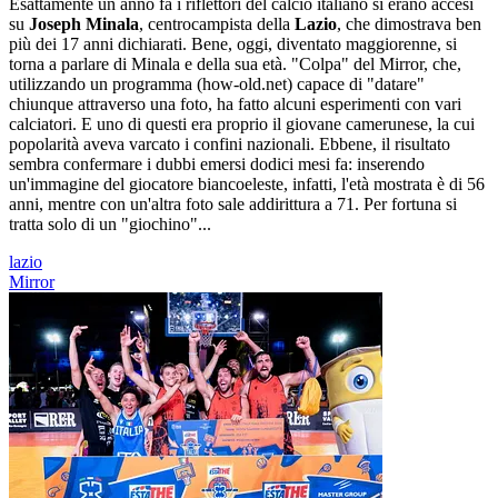
Esattamente un anno fa i riflettori del calcio italiano si erano accesi
su
Joseph Minala
, centrocampista della
Lazio
, che dimostrava ben
più dei 17 anni dichiarati. Bene, oggi, diventato maggiorenne, si
torna a parlare di Minala e della sua età. "Colpa" del Mirror, che,
utilizzando un programma (how-old.net) capace di "datare"
chiunque attraverso una foto, ha fatto alcuni esperimenti con vari
calciatori. E uno di questi era proprio il giovane camerunese, la cui
popolarità aveva varcato i confini nazionali. Ebbene, il risultato
sembra confermare i dubbi emersi dodici mesi fa: inserendo
un'immagine del giocatore biancoeleste, infatti, l'età mostrata è di 56
anni, mentre con un'altra foto sale addirittura a 71. Per fortuna si
tratta solo di un "giochino"...
lazio
Mirror