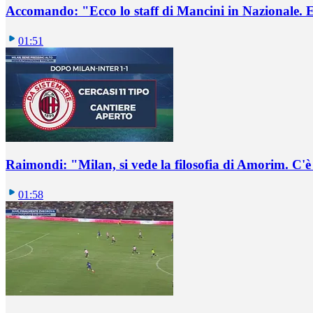
Accomando: "Ecco lo staff di Mancini in Nazionale. E 
01:51
Raimondi: "Milan, si vede la filosofia di Amorim. C'
01:58