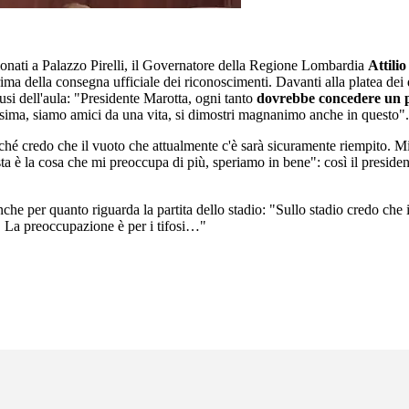
pionati a Palazzo Pirelli, il Governatore della Regione Lombardia
Attili
ima della consegna ufficiale dei riconoscimenti. Davanti alla platea dei d
lausi dell'aula: "Presidente Marotta, ogni tanto
dovrebbe concedere un po
issima, siamo amici da una vita, si dimostri magnanimo anche in questo".
rché credo che il vuoto che attualmente c'è sarà sicuramente riempito. M
a è la cosa che mi preoccupa di più, speriamo in bene": così il presiden
he per quanto riguarda la partita dello stadio: "Sullo stadio credo che i
. La preoccupazione è per i tifosi…"