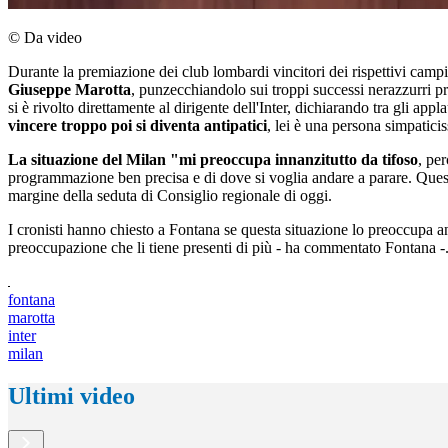
© Da video
Durante la premiazione dei club lombardi vincitori dei rispettivi cam
Giuseppe Marotta
, punzecchiandolo sui troppi successi nerazzurri pr
si è rivolto direttamente al dirigente dell'Inter, dichiarando tra gli app
vincere troppo poi si diventa antipatici
, lei è una persona simpatic
La situazione del Milan "mi preoccupa innanzitutto da tifoso
, pe
programmazione ben precisa e di dove si voglia andare a parare. Quest
margine della seduta di Consiglio regionale di oggi.
I cronisti hanno chiesto a Fontana se questa situazione lo preoccupa anc
preoccupazione che li tiene presenti di più - ha commentato Fontana -
fontana
marotta
inter
milan
Ultimi video