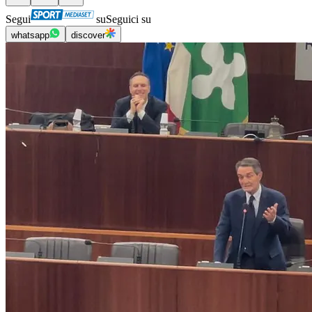
Segui
su
Seguici su
whatsapp
discover