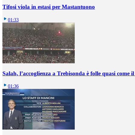
Tifosi viola in estasi per Mastantuono
01:33
Salah, l’accoglienza a Trebisonda è folle quasi come i
01:36