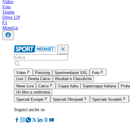
Video
Foto
Tennis
Drive UP
F1
MotoGp
Video
Pressing
Sportmediaset XXL
Foto
Live
Diretta Calcio
Risultati e Classifiche
News Live
Calcio
Coppa Italia
Supercoppa Italiana
Proba
Un libro a settimana
Speciali Europei
Speciali Olimpiadi
Speciale Scudetti
Seguici anche su