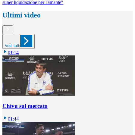
super liquidazione per l'amante"
Ultimi video
Vedi tutti
01:14
Chivu sul mercato
01:44