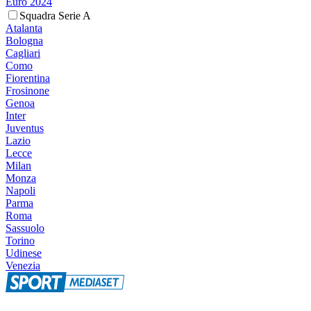
Euro 2024
Squadra Serie A
Atalanta
Bologna
Cagliari
Como
Fiorentina
Frosinone
Genoa
Inter
Juventus
Lazio
Lecce
Milan
Monza
Napoli
Parma
Roma
Sassuolo
Torino
Udinese
Venezia