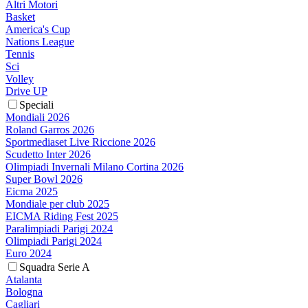
Altri Motori
Basket
America's Cup
Nations League
Tennis
Sci
Volley
Drive UP
Speciali
Mondiali 2026
Roland Garros 2026
Sportmediaset Live Riccione 2026
Scudetto Inter 2026
Olimpiadi Invernali Milano Cortina 2026
Super Bowl 2026
Eicma 2025
Mondiale per club 2025
EICMA Riding Fest 2025
Paralimpiadi Parigi 2024
Olimpiadi Parigi 2024
Euro 2024
Squadra Serie A
Atalanta
Bologna
Cagliari