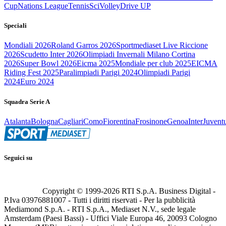
Cup
Nations League
Tennis
Sci
Volley
Drive UP
Speciali
Mondiali 2026
Roland Garros 2026
Sportmediaset Live Riccione
2026
Scudetto Inter 2026
Olimpiadi Invernali Milano Cortina
2026
Super Bowl 2026
Eicma 2025
Mondiale per club 2025
EICMA
Riding Fest 2025
Paralimpiadi Parigi 2024
Olimpiadi Parigi
2024
Euro 2024
Squadra Serie A
Atalanta
Bologna
Cagliari
Como
Fiorentina
Frosinone
Genoa
Inter
Juvent
Seguici su
Copyright © 1999-
2026
RTI S.p.A. Business Digital -
P.Iva 03976881007 - Tutti i diritti riservati - Per la pubblicità
Mediamond S.p.A. - RTI S.p.A., Mediaset N.V., sede legale
Amsterdam (Paesi Bassi) - Uffici Viale Europa 46, 20093 Cologno