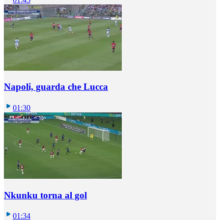
Napoli, guarda che Lucca
01:30
Nkunku torna al gol
01:34