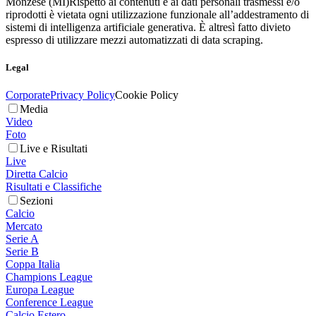
Monzese (MI)
Rispetto ai contenuti e ai dati personali trasmessi e/o
riprodotti è vietata ogni utilizzazione funzionale all’addestramento di
sistemi di intelligenza artificiale generativa. È altresì fatto divieto
espresso di utilizzare mezzi automatizzati di data scraping.
Legal
Corporate
Privacy Policy
Cookie Policy
Media
Video
Foto
Live e Risultati
Live
Diretta Calcio
Risultati e Classifiche
Sezioni
Calcio
Mercato
Serie A
Serie B
Coppa Italia
Champions League
Europa League
Conference League
Calcio Estero