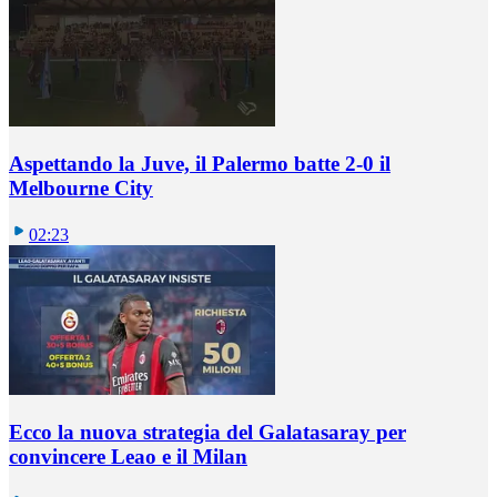
Aspettando la Juve, il Palermo batte 2-0 il
Melbourne City
02:23
Ecco la nuova strategia del Galatasaray per
convincere Leao e il Milan