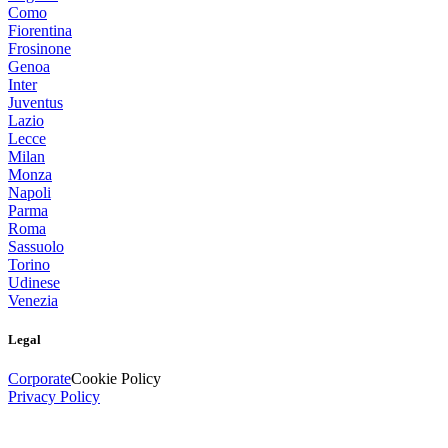
Como
Fiorentina
Frosinone
Genoa
Inter
Juventus
Lazio
Lecce
Milan
Monza
Napoli
Parma
Roma
Sassuolo
Torino
Udinese
Venezia
Legal
Corporate
Cookie Policy
Privacy Policy