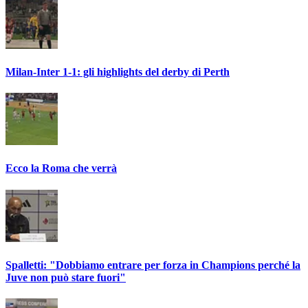
Milan-Inter 1-1: gli highlights del derby di Perth
Ecco la Roma che verrà
Spalletti: "Dobbiamo entrare per forza in Champions perché la
Juve non può stare fuori"