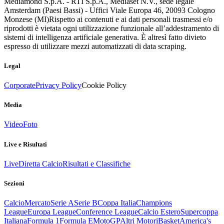
Mediamond S.p.A. - RTI S.p.A., Mediaset N.V., sede legale
Amsterdam (Paesi Bassi) - Uffici Viale Europa 46, 20093 Cologno
Monzese (MI)
Rispetto ai contenuti e ai dati personali trasmessi e/o
riprodotti è vietata ogni utilizzazione funzionale all’addestramento di
sistemi di intelligenza artificiale generativa. È altresì fatto divieto
espresso di utilizzare mezzi automatizzati di data scraping.
Legal
Corporate
Privacy Policy
Cookie Policy
Media
Video
Foto
Live e Risultati
Live
Diretta Calcio
Risultati e Classifiche
Sezioni
Calcio
Mercato
Serie A
Serie B
Coppa Italia
Champions
League
Europa League
Conference League
Calcio Estero
Supercoppa
Italiana
Formula 1
Formula E
MotoGP
Altri Motori
Basket
America's