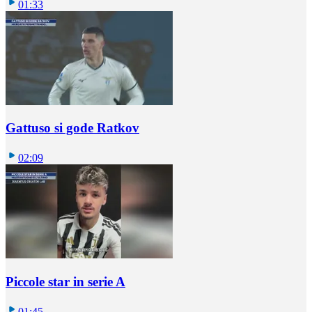
01:33
Gattuso si gode Ratkov
02:09
Piccole star in serie A
01:45