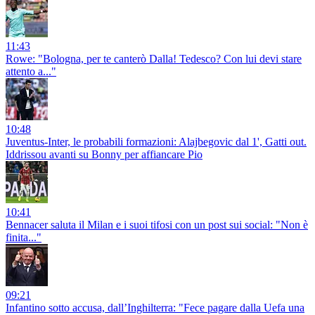
11:43
Rowe: "Bologna, per te canterò Dalla! Tedesco? Con lui devi stare
attento a..."
10:48
Juventus-Inter, le probabili formazioni: Alajbegovic dal 1', Gatti out.
Iddrissou avanti su Bonny per affiancare Pio
10:41
Bennacer saluta il Milan e i suoi tifosi con un post sui social: "Non è
finita..."
09:21
Infantino sotto accusa, dall’Inghilterra: "Fece pagare dalla Uefa una