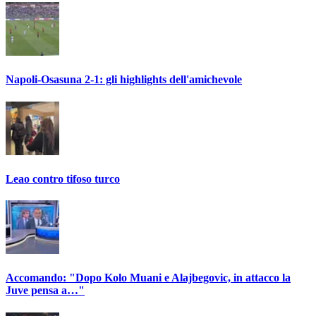
Napoli-Osasuna 2-1: gli highlights dell'amichevole
Leao contro tifoso turco
Accomando: "Dopo Kolo Muani e Alajbegovic, in attacco la
Juve pensa a…"