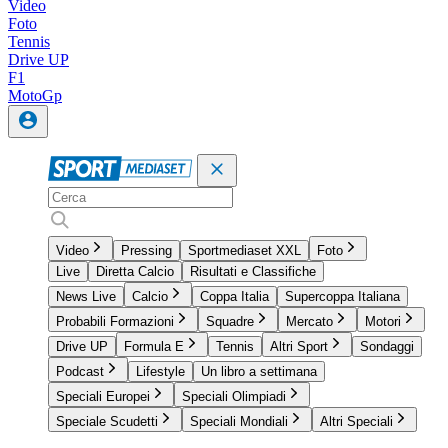
Video
Foto
Tennis
Drive UP
F1
MotoGp
Video
Pressing
Sportmediaset XXL
Foto
Live
Diretta Calcio
Risultati e Classifiche
News Live
Calcio
Coppa Italia
Supercoppa Italiana
Probabili Formazioni
Squadre
Mercato
Motori
Drive UP
Formula E
Tennis
Altri Sport
Sondaggi
Podcast
Lifestyle
Un libro a settimana
Speciali Europei
Speciali Olimpiadi
Speciale Scudetti
Speciali Mondiali
Altri Speciali