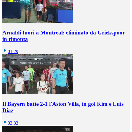
Arnaldi fuori a Montreal: eliminato da Griekspoor
in rimonta
01:29
Il Bayern batte 2-1 l'Aston Villa, in gol Kim e Luis
Diaz
03:33