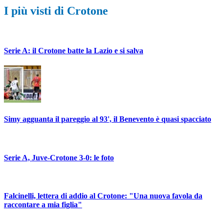
I più visti di Crotone
Serie A: il Crotone batte la Lazio e si salva
Simy agguanta il pareggio al 93', il Benevento è quasi spacciato
Serie A, Juve-Crotone 3-0: le foto
Falcinelli, lettera di addio al Crotone: "Una nuova favola da
raccontare a mia figlia"