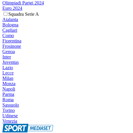
Olimpiadi Parigi 2024
Euro 2024
Squadra Serie A
Atalanta
Bologna
Cagliari
Como
Fiorentina
Frosinone
Genoa
Inter
Juventus
Lazio
Lecce
Milan
Monza
Napoli
Parma
Roma
Sassuolo
Torino
Udinese
Venezia