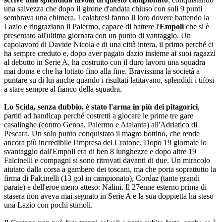
una salvezza che dopo il girone d'andata chiuso con soli 9 punti
sembrava una chimera. I calabresi fanno il loro dovere battendo la
Lazio e ringraziano il Palermo, capace di battere l'
Empoli
che si è
presentato all'ultima giornata con un punto di vantaggio. Un
capolavoro di Davide Nicola e di una città intera, il primo perché ci
ha sempre creduto e, dopo aver pagato dazio insieme ai suoi ragazzi
al debutto in Serie A, ha costruito con il duro lavoro una squadra
mai doma e che ha lottato fino alla fine. Bravissima la società a
puntare su di lui anche quando i risultati latitavano, splendidi i tifosi
a stare sempre al fianco della squadra.
Lo Scida, senza dubbio, è stato l'arma in più dei pitagorici
,
partiti ad handicap perché costretti a giocare le prime tre gare
casalinghe (contro Genoa, Palermo e Atalanta) all'Adriatico di
Pescara. Un solo punto conquistato il magro bottino, che rende
ancora più incredibile l'impresa del Crotone. Dopo 19 giornate lo
svantaggio dall'Empoli era di ben 8 lunghezze e dopo altre 19
Falcinelli e compagni si sono ritrovati davanti di due. Un miracolo
aiutato dalla corsa a gambero dei toscani, ma che porta soprattutto la
firma di Falcinelli (13 gol in campionato), Cordaz (tante grandi
parate) e dell'eroe meno atteso: Nalini. Il 27enne esterno prima di
stasera non aveva mai segnato in Serie A e la sua doppietta ha steso
una Lazio con pochi stimoli.