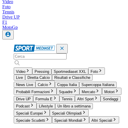
Video
Foto
Tennis
Drive UP
F1
MotoGp
Video
Pressing
Sportmediaset XXL
Foto
Live
Diretta Calcio
Risultati e Classifiche
News Live
Calcio
Coppa Italia
Supercoppa Italiana
Probabili Formazioni
Squadre
Mercato
Motori
Drive UP
Formula E
Tennis
Altri Sport
Sondaggi
Podcast
Lifestyle
Un libro a settimana
Speciali Europei
Speciali Olimpiadi
Speciale Scudetti
Speciali Mondiali
Altri Speciali