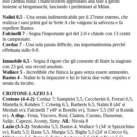
non cambia nulla: i biancocelesti approdano alla fase a gironi
insieme ai bergamaschi, lasciando i preliminari al Milan.
Nalini 8,5
- Una serata indimenticabile per il 27enne esterno, che
realizza i suoi primi gol in Serie A che valgono la salvezza e fa
espellere Bastos.
Falcinelli 7
- Segna l'importante gol del 2-0 e chiude con 13 centri
in campionato.
Cordaz 7
- Una sola parata difficile, ma importantissima perché
effettuata sullo 0-0.
Immobile 6,5
- Segna il rigore che gli consente di finire la stagione
con 23 gol, suo record assoluto.
Wallace 5
- Incredibile che finisca la gara senza essere ammonito.
Bastos 4
- Nalini lo fa impazzire e lui lo falcia due volte: espulso e
serata da incubo.
CROTONE-LAZIO 3-1
Crotone (4-4-2)
: Cordaz 7; Sampirisi 5,5, Ceccherini 6, Ferrari 6,5,
Martella 6; Rohden 7, Crisetig 6,5, Barberis 6,5, Nalini 8 (44' st
Mesbah sv); Falcinelli 7 (49' st Borello sv), Tonev 5,5 (50' st Kotnik
sv).
A disp
.: Festa, Viscovo, Rosi, Claiton, Cuomo, Dussenne,
Sulijc, Capezzi, Acosty, Simy.
All
.: Nicola 8
Lazio (3-5-2)
: Strakosha 5,5; Bastos 4, Wallace 5 (34' st Spizzichino
sv), Radu 5,5; Basta 5,5, Murgia 5,5, Biglia 5,5 (24' st Crecco 6),