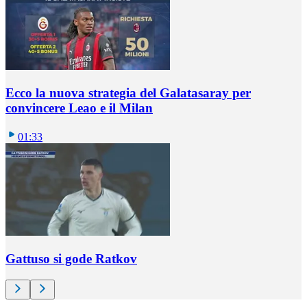
Ecco la nuova strategia del Galatasaray per
convincere Leao e il Milan
01:33
Gattuso si gode Ratkov