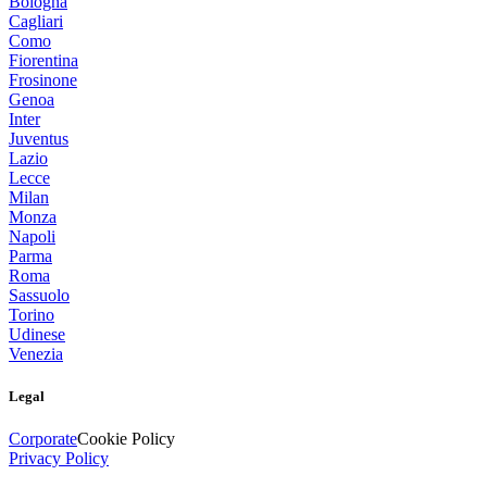
Bologna
Cagliari
Como
Fiorentina
Frosinone
Genoa
Inter
Juventus
Lazio
Lecce
Milan
Monza
Napoli
Parma
Roma
Sassuolo
Torino
Udinese
Venezia
Legal
Corporate
Cookie Policy
Privacy Policy