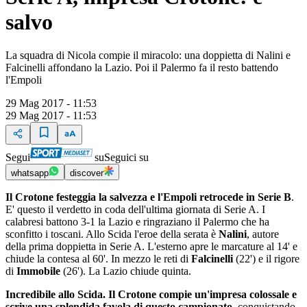
salvo
La squadra di Nicola compie il miracolo: una doppietta di Nalini e
Falcinelli affondano la Lazio. Poi il Palermo fa il resto battendo
l'Empoli
29 Mag 2017 - 11:53
29 Mag 2017 - 11:53
Segui
su
Seguici su
whatsapp
discover
Il Crotone festeggia la salvezza e l'Empoli retrocede in Serie B
.
E' questo il verdetto in coda dell'ultima giornata di Serie A. I
calabresi battono 3-1 la Lazio e ringraziano il Palermo che ha
sconfitto i toscani. Allo Scida l'eroe della serata è
Nalini
, autore
della prima doppietta in Serie A. L'esterno apre le marcature al 14' e
chiude la contesa al 60'. In mezzo le reti di
Falcinelli
(22') e il rigore
di
Immobile
(26'). La Lazio chiude quinta.
Incredibile allo Scida. Il Crotone compie un'impresa colossale e
scrive una splendida favola di questo campionato
, conquistando