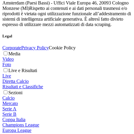
Amsterdam (Paesi Bassi) - Uffici Viale Europa 46, 20093 Cologno
Monzese (MI)
Rispetto ai contenuti e ai dati personali trasmessi e/o
riprodotti è vietata ogni utilizzazione funzionale all’addestramento di
sistemi di intelligenza artificiale generativa. È altresì fatto divieto
espresso di utilizzare mezzi automatizzati di data scraping.
Legal
Corporate
Privacy Policy
Cookie Policy
Media
Video
Foto
Live e Risultati
Live
Diretta Calcio
Risultati e Classifiche
Sezioni
Calcio
Mercato
Serie A
Serie B
Coppa Italia
Champions League
Europa League