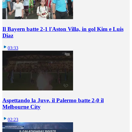
Il Bayern batte 2-1 l'Aston Villa, in gol Kim e Luis
Diaz
03:33
Aspettando la Juve, il Palermo batte 2-0 il
Melbourne City
02:23