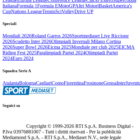
League
Europa League
Conference League
Calcio Estero
Supercoppa
Italiana
Formula 1
Formula E
MotoGP
Altri Motori
Basket
America's
Cup
Nations League
Tennis
Sci
Volley
Drive UP
Speciali
Mondiali 2026
Roland Garros 2026
Sportmediaset Live Riccione
2026
Scudetto Inter 2026
Olimpiadi Invernali Milano Cortina
2026
Super Bowl 2026
Eicma 2025
Mondiale per club 2025
EICMA
Riding Fest 2025
Paralimpiadi Parigi 2024
Olimpiadi Parigi
2024
Euro 2024
Squadra Serie A
Atalanta
Bologna
Cagliari
Como
Fiorentina
Frosinone
Genoa
Inter
Juvent
Seguici su
Copyright © 1999-
2026
RTI S.p.A. Business Digital -
P.Iva 03976881007 - Tutti i diritti riservati - Per la pubblicità
Mediamond S.p.A. - RTI S.p.A., Mediaset N.V., sede legale