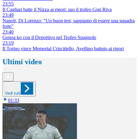
23:55
Il Cagliari batte il Nizza ai rigori: suo il trofeo Gigi Riva
23:49
Napoli, Di Lorenzo: "Un buon test, sappiamo di essere una squadra
forte"
23:40
Genoa ko con il Deportivo nel Trofeo Spagnolo
23:19
Il Torino vince Memorial Criscitiello, Avellino battuto ai rigori
Ultimi video
Vedi tutti
01:33