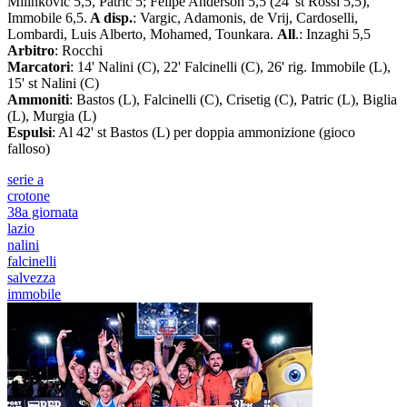
Milinkovic 5,5, Patric 5; Felipe Anderson 5,5 (24' st Rossi 5,5),
Immobile 6,5.
A disp.
: Vargic, Adamonis, de Vrij, Cardoselli,
Lombardi, Luis Alberto, Mohamed, Tounkara.
All
.: Inzaghi 5,5
Arbitro
: Rocchi
Marcatori
: 14' Nalini (C), 22' Falcinelli (C), 26' rig. Immobile (L),
15' st Nalini (C)
Ammoniti
: Bastos (L), Falcinelli (C), Crisetig (C), Patric (L), Biglia
(L), Murgia (L)
Espulsi
: Al 42' st Bastos (L) per doppia ammonizione (gioco
falloso)
serie a
crotone
38a giornata
lazio
nalini
falcinelli
salvezza
immobile