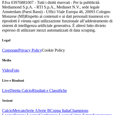
P.Iva 03976881007 - Tutti i diritti riservati - Per la pubblicità
Mediamond S.p.A. - RTI S.p.A., Mediaset N.V., sede legale
Amsterdam (Paesi Bassi) - Uffici Viale Europa 46, 20093 Cologno
Monzese (MI)
Rispetto ai contenuti e ai dati personali trasmessi e/o
riprodotti è vietata ogni utilizzazione funzionale all’addestramento di
sistemi di intelligenza artificiale generativa. È altresì fatto divieto
espresso di utilizzare mezzi automatizzati di data scraping.
Legal
Corporate
Privacy Policy
Cookie Policy
Media
Video
Foto
Live e Risultati
Live
Diretta Calcio
Risultati e Classifiche
Sezioni
Calcio
Mercato
Serie A
Serie B
Coppa Italia
Champions