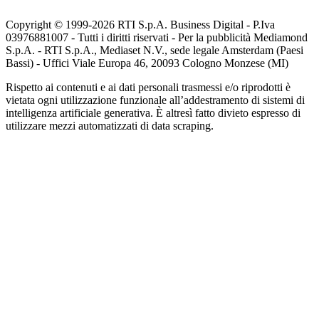
Copyright © 1999-
2026
RTI S.p.A. Business Digital - P.Iva
03976881007 - Tutti i diritti riservati - Per la pubblicità Mediamond
S.p.A. - RTI S.p.A., Mediaset N.V., sede legale Amsterdam (Paesi
Bassi) - Uffici Viale Europa 46, 20093 Cologno Monzese (MI)
Rispetto ai contenuti e ai dati personali trasmessi e/o riprodotti è
vietata ogni utilizzazione funzionale all’addestramento di sistemi di
intelligenza artificiale generativa. È altresì fatto divieto espresso di
utilizzare mezzi automatizzati di data scraping.