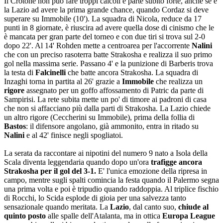
Il Crotone non può fare troppi calcoli e parte subito forte, anche se è
la Lazio ad avere la prima grande chance, quando Cordaz si deve
superare su Immobile (10'). La squadra di Nicola, reduce da 17
punti in 8 giornate, è riuscira ad avere quella dose di cinismo che le
è mancata per gran parte del torneo e con due tiri si trova sul 2-0
dopo 22'. Al 14' Rohden mette a centroarea per l'accorrente
Nalini
che con un preciso rasoterra batte Strakosha e realizza il suo primo
gol nella massima serie. Passano 4' e la punizione di Barberis trova
la testa di
Falcinelli
che batte ancora Strakosha. La squadra di
Inzaghi torna in partita al 26' grazie a
Immobile
che realizza un
rigore
assegnato per un goffo affossamento di Patric da parte di
Sampirisi. La rete subita mette un po' di timore ai padroni di casa
che non si affacciano più dalla parti di Strakosha. La Lazio chiede
un altro rigore (Ceccherini su Immobile), prima della follia di
Bastos
: il difensore angolano, già ammonito, entra in ritado su
Nalini
e al 42' finisce negli spogliatoi.
La serata da raccontare ai nipotini del numero 9 nato a Isola della
Scala diventa leggendaria quando dopo un'ora
trafigge ancora
Strakosha per il gol del 3-1.
E' l'unica emozione della ripresa in
campo, mentre sugli spalti comincia la festa quando il Palermo segna
una prima volta e poi è tripudio quando raddoppia. Al triplice fischio
di Rocchi, lo Scida esplode di gioia per una salvezza tanto
sensazionale quando meritata. La
Lazio
, dal canto suo,
chiude al
quinto posto
alle spalle dell'Atalanta, ma in ottica
Europa League