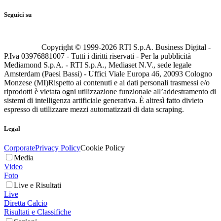
Seguici su
Copyright © 1999-
2026
RTI S.p.A. Business Digital -
P.Iva 03976881007 - Tutti i diritti riservati - Per la pubblicità
Mediamond S.p.A. - RTI S.p.A., Mediaset N.V., sede legale
Amsterdam (Paesi Bassi) - Uffici Viale Europa 46, 20093 Cologno
Monzese (MI)
Rispetto ai contenuti e ai dati personali trasmessi e/o
riprodotti è vietata ogni utilizzazione funzionale all’addestramento di
sistemi di intelligenza artificiale generativa. È altresì fatto divieto
espresso di utilizzare mezzi automatizzati di data scraping.
Legal
Corporate
Privacy Policy
Cookie Policy
Media
Video
Foto
Live e Risultati
Live
Diretta Calcio
Risultati e Classifiche