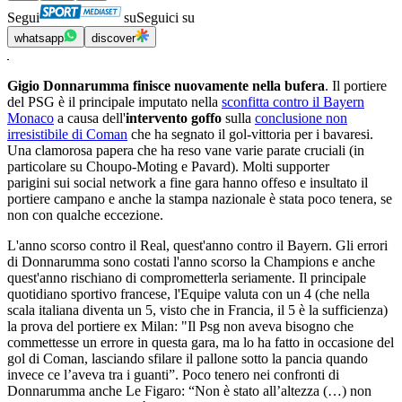
Segui
su
Seguici su
whatsapp
discover
Gigio Donnarumma finisce nuovamente nella bufera
. Il portiere
del PSG è il principale imputato nella
sconfitta contro il Bayern
Monaco
a causa dell'
intervento goffo
sulla
conclusione non
irresistibile di Coman
che ha segnato il gol-vittoria per i bavaresi.
Una clamorosa papera che ha reso vane varie parate cruciali (in
particolare su Choupo-Moting e Pavard). Molti supporter
parigini sui social network a fine gara hanno offeso e insultato il
portiere campano e anche la stampa nazionale è stata poco tenera, se
non con qualche eccezione.
L'anno scorso contro il Real, quest'anno contro il Bayern. Gli errori
di Donnarumma sono costati l'anno scorso la Champions e anche
quest'anno rischiano di comprometterla seriamente. Il principale
quotidiano sportivo francese, l'Equipe valuta con un 4 (che nella
scala italiana diventa un 5, visto che in Francia, il 5 è la sufficienza)
la prova del portiere ex Milan: "Il Psg non aveva bisogno che
commettesse un errore in questa gara, ma lo ha fatto in occasione del
gol di Coman, lasciando sfilare il pallone sotto la pancia quando
invece ce l’aveva tra i guanti”. Poco tenero nei confronti di
Donnarumma anche Le Figaro: “Non è stato all’altezza (…) non