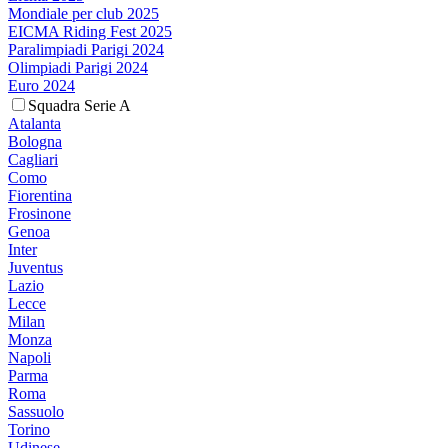
Mondiale per club 2025
EICMA Riding Fest 2025
Paralimpiadi Parigi 2024
Olimpiadi Parigi 2024
Euro 2024
Squadra Serie A
Atalanta
Bologna
Cagliari
Como
Fiorentina
Frosinone
Genoa
Inter
Juventus
Lazio
Lecce
Milan
Monza
Napoli
Parma
Roma
Sassuolo
Torino
Udinese