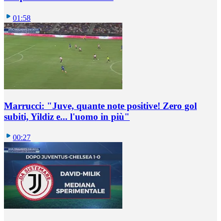
01:58
Marrucci: "Juve, quante note positive! Zero gol
subiti, Yildiz e... l'uomo in più"
00:27