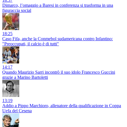
18:57
Dimarco, l’omaggio a Baresi in conferenza si trasforma in una
figuraccia social
18:25
Caso Fifa, anche la Conmebol sudamericana contro Infantino:
"Preoccupati, il calcio è di tutti"
14:17
Quando Maurizio Sarri incontrò il suo idolo Francesco Guccini
grazie a Marino Bartoletti
13:19
Addio a Pippo Marchioro, allenatore della qualificazione in Coppa
Uefa del Cesena