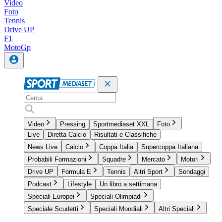
Video
Foto
Tennis
Drive UP
F1
MotoGp
Video
Pressing
Sportmediaset XXL
Foto
Live
Diretta Calcio
Risultati e Classifiche
News Live
Calcio
Coppa Italia
Supercoppa Italiana
Probabili Formazioni
Squadre
Mercato
Motori
Drive UP
Formula E
Tennis
Altri Sport
Sondaggi
Podcast
Lifestyle
Un libro a settimana
Speciali Europei
Speciali Olimpiadi
Speciale Scudetti
Speciali Mondiali
Altri Speciali