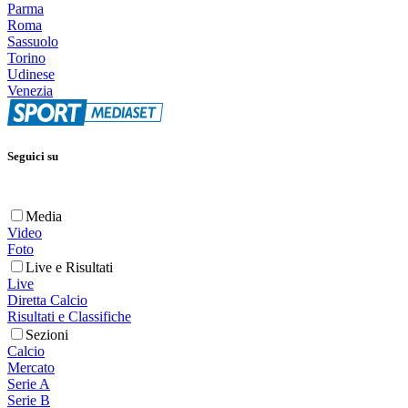
Parma
Roma
Sassuolo
Torino
Udinese
Venezia
Seguici su
Media
Video
Foto
Live e Risultati
Live
Diretta Calcio
Risultati e Classifiche
Sezioni
Calcio
Mercato
Serie A
Serie B