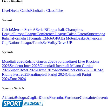
Live e Risultati
Live
Diretta Calcio
Risultati e Classifiche
Sezioni
Calcio
Mercato
Serie A
Serie B
Coppa Italia
Champions
League
Europa League
Conference League
Calcio Estero
Supercoppa
Italiana
Formula 1
Formula E
MotoGP
Altri Motori
Basket
America's
Cup
Nations League
Tennis
Sci
Volley
Drive UP
Speciali
Mondiali 2026
Roland Garros 2026
Sportmediaset Live Riccione
2026
Scudetto Inter 2026
Olimpiadi Invernali Milano Cortina
2026
Super Bowl 2026
Eicma 2025
Mondiale per club 2025
EICMA
Riding Fest 2025
Paralimpiadi Parigi 2024
Olimpiadi Parigi
2024
Euro 2024
Squadra Serie A
Atalanta
Bologna
Cagliari
Como
Fiorentina
Frosinone
Genoa
Inter
Juvent