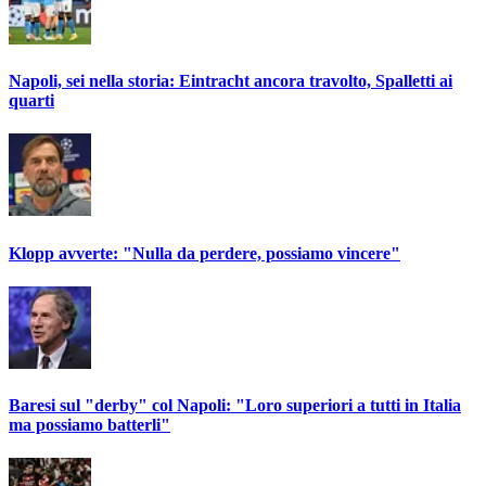
Napoli, sei nella storia: Eintracht ancora travolto, Spalletti ai
quarti
Klopp avverte: "Nulla da perdere, possiamo vincere"
Baresi sul "derby" col Napoli: "Loro superiori a tutti in Italia
ma possiamo batterli"