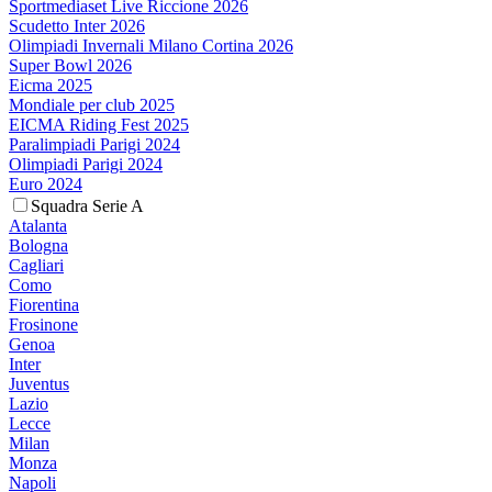
Sportmediaset Live Riccione 2026
Scudetto Inter 2026
Olimpiadi Invernali Milano Cortina 2026
Super Bowl 2026
Eicma 2025
Mondiale per club 2025
EICMA Riding Fest 2025
Paralimpiadi Parigi 2024
Olimpiadi Parigi 2024
Euro 2024
Squadra Serie A
Atalanta
Bologna
Cagliari
Como
Fiorentina
Frosinone
Genoa
Inter
Juventus
Lazio
Lecce
Milan
Monza
Napoli