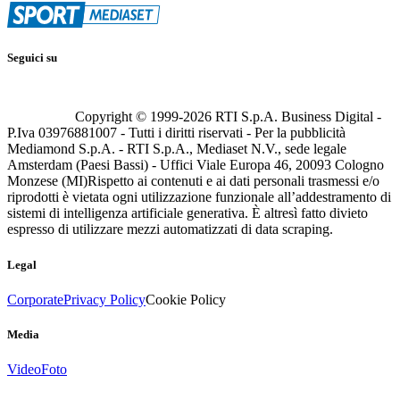
Seguici su
Copyright © 1999-
2026
RTI S.p.A. Business Digital -
P.Iva 03976881007 - Tutti i diritti riservati - Per la pubblicità
Mediamond S.p.A. - RTI S.p.A., Mediaset N.V., sede legale
Amsterdam (Paesi Bassi) - Uffici Viale Europa 46, 20093 Cologno
Monzese (MI)
Rispetto ai contenuti e ai dati personali trasmessi e/o
riprodotti è vietata ogni utilizzazione funzionale all’addestramento di
sistemi di intelligenza artificiale generativa. È altresì fatto divieto
espresso di utilizzare mezzi automatizzati di data scraping.
Legal
Corporate
Privacy Policy
Cookie Policy
Media
Video
Foto