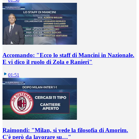
Accomando: "Ecco lo staff di Mancini in Nazionale.
E vi dico il ruolo di Zola e Ranieri"
01:51
Raimondi: "Milan, si vede la filosofia di Amorim.
C'è però da lavorare su…"