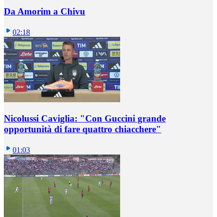
Da Amorim a Chivu
02:18
Nicolussi Caviglia: "Con Guccini grande
opportunità di fare quattro chiacchere"
01:03