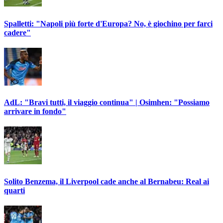
Spalletti: "Napoli più forte d'Europa? No, è giochino per farci
cadere"
AdL: "Bravi tutti, il viaggio continua" | Osimhen: "Possiamo
arrivare in fondo"
Solito Benzema, il Liverpool cade anche al Bernabeu: Real ai
quarti