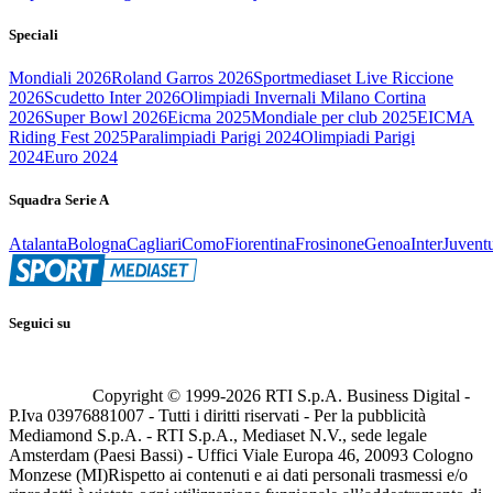
Speciali
Mondiali 2026
Roland Garros 2026
Sportmediaset Live Riccione
2026
Scudetto Inter 2026
Olimpiadi Invernali Milano Cortina
2026
Super Bowl 2026
Eicma 2025
Mondiale per club 2025
EICMA
Riding Fest 2025
Paralimpiadi Parigi 2024
Olimpiadi Parigi
2024
Euro 2024
Squadra Serie A
Atalanta
Bologna
Cagliari
Como
Fiorentina
Frosinone
Genoa
Inter
Juvent
Seguici su
Copyright © 1999-
2026
RTI S.p.A. Business Digital -
P.Iva 03976881007 - Tutti i diritti riservati - Per la pubblicità
Mediamond S.p.A. - RTI S.p.A., Mediaset N.V., sede legale
Amsterdam (Paesi Bassi) - Uffici Viale Europa 46, 20093 Cologno
Monzese (MI)
Rispetto ai contenuti e ai dati personali trasmessi e/o