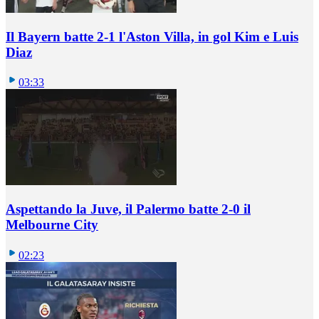
Il Bayern batte 2-1 l'Aston Villa, in gol Kim e Luis
Diaz
03:33
Aspettando la Juve, il Palermo batte 2-0 il
Melbourne City
02:23