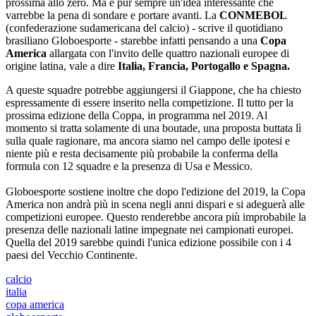
prossima allo zero. Ma è pur sempre un'idea interessante che
varrebbe la pena di sondare e portare avanti. La
CONMEBOL
(confederazione sudamericana del calcio) - scrive il quotidiano
brasiliano Globoesporte - starebbe infatti pensando a una
Copa
America
allargata con l'invito delle quattro nazionali europee di
origine latina, vale a dire
Italia, Francia, Portogallo e Spagna.
A queste squadre potrebbe aggiungersi il Giappone, che ha chiesto
espressamente di essere inserito nella competizione. Il tutto per la
prossima edizione della Coppa, in programma nel 2019. Al
momento si tratta solamente di una boutade, una proposta buttata lì
sulla quale ragionare, ma ancora siamo nel campo delle ipotesi e
niente più e resta decisamente più probabile la conferma della
formula con 12 squadre e la presenza di Usa e Messico.
Globoesporte sostiene inoltre che dopo l'edizione del 2019, la Copa
America non andrà più in scena negli anni dispari e si adeguerà alle
competizioni europee. Questo renderebbe ancora più improbabile la
presenza delle nazionali latine impegnate nei campionati europei.
Quella del 2019 sarebbe quindi l'unica edizione possibile con i 4
paesi del Vecchio Continente.
calcio
italia
copa america