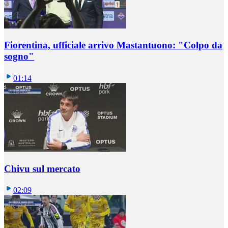
Fiorentina, ufficiale arrivo Mastantuono: "Colpo da
sogno"
01:14
Chivu sul mercato
02:09