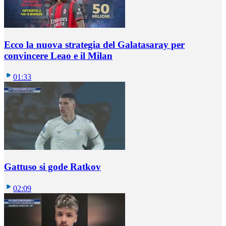
Ecco la nuova strategia del Galatasaray per
convincere Leao e il Milan
01:33
Gattuso si gode Ratkov
02:09