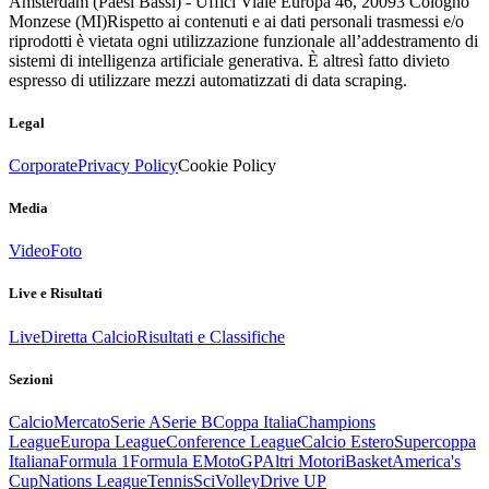
Amsterdam (Paesi Bassi) - Uffici Viale Europa 46, 20093 Cologno
Monzese (MI)
Rispetto ai contenuti e ai dati personali trasmessi e/o
riprodotti è vietata ogni utilizzazione funzionale all’addestramento di
sistemi di intelligenza artificiale generativa. È altresì fatto divieto
espresso di utilizzare mezzi automatizzati di data scraping.
Legal
Corporate
Privacy Policy
Cookie Policy
Media
Video
Foto
Live e Risultati
Live
Diretta Calcio
Risultati e Classifiche
Sezioni
Calcio
Mercato
Serie A
Serie B
Coppa Italia
Champions
League
Europa League
Conference League
Calcio Estero
Supercoppa
Italiana
Formula 1
Formula E
MotoGP
Altri Motori
Basket
America's
Cup
Nations League
Tennis
Sci
Volley
Drive UP