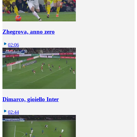
Zhegrova, anno zero
02:06
Dimarco, gioiello Inter
02:44