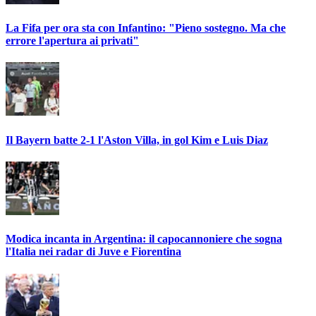
La Fifa per ora sta con Infantino: "Pieno sostegno. Ma che
errore l'apertura ai privati"
Il Bayern batte 2-1 l'Aston Villa, in gol Kim e Luis Diaz
Modica incanta in Argentina: il capocannoniere che sogna
l'Italia nei radar di Juve e Fiorentina