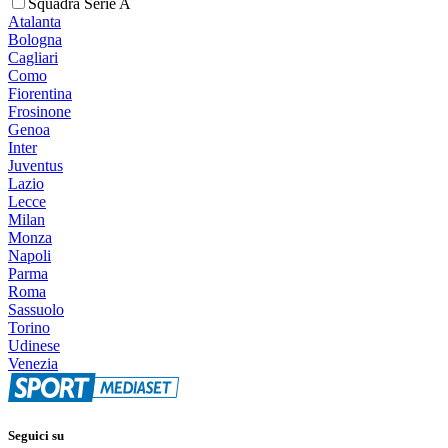
Squadra Serie A
Atalanta
Bologna
Cagliari
Como
Fiorentina
Frosinone
Genoa
Inter
Juventus
Lazio
Lecce
Milan
Monza
Napoli
Parma
Roma
Sassuolo
Torino
Udinese
Venezia
Seguici su