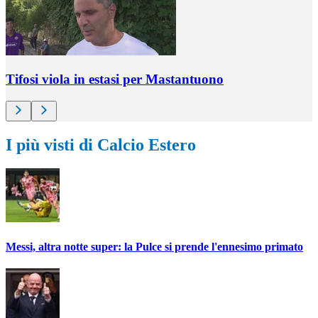
Tifosi viola in estasi per Mastantuono
I più visti di Calcio Estero
Messi, altra notte super: la Pulce si prende l'ennesimo primato