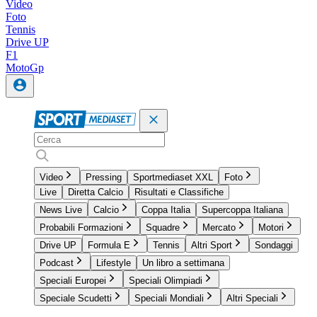
Video
Foto
Tennis
Drive UP
F1
MotoGp
Video
Pressing
Sportmediaset XXL
Foto
Live
Diretta Calcio
Risultati e Classifiche
News Live
Calcio
Coppa Italia
Supercoppa Italiana
Probabili Formazioni
Squadre
Mercato
Motori
Drive UP
Formula E
Tennis
Altri Sport
Sondaggi
Podcast
Lifestyle
Un libro a settimana
Speciali Europei
Speciali Olimpiadi
Speciale Scudetti
Speciali Mondiali
Altri Speciali