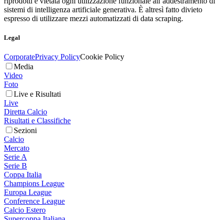
riprodotti è vietata ogni utilizzazione funzionale all’addestramento di
sistemi di intelligenza artificiale generativa. È altresì fatto divieto
espresso di utilizzare mezzi automatizzati di data scraping.
Legal
Corporate
Privacy Policy
Cookie Policy
Media
Video
Foto
Live e Risultati
Live
Diretta Calcio
Risultati e Classifiche
Sezioni
Calcio
Mercato
Serie A
Serie B
Coppa Italia
Champions League
Europa League
Conference League
Calcio Estero
Supercoppa Italiana