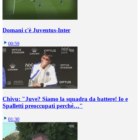
Domani c'è Juventus-Inter
00:59
Chivu: "Juve? Siamo la squadra da battere! Io e
Spalletti preoccupati perché…"
01:30