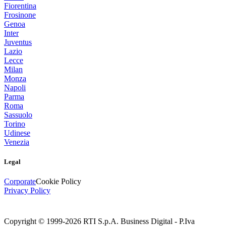
Fiorentina
Frosinone
Genoa
Inter
Juventus
Lazio
Lecce
Milan
Monza
Napoli
Parma
Roma
Sassuolo
Torino
Udinese
Venezia
Legal
Corporate
Cookie Policy
Privacy Policy
Copyright © 1999-
2026
RTI S.p.A. Business Digital - P.Iva