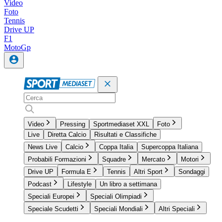
Video
Foto
Tennis
Drive UP
F1
MotoGp
Video
Pressing
Sportmediaset XXL
Foto
Live
Diretta Calcio
Risultati e Classifiche
News Live
Calcio
Coppa Italia
Supercoppa Italiana
Probabili Formazioni
Squadre
Mercato
Motori
Drive UP
Formula E
Tennis
Altri Sport
Sondaggi
Podcast
Lifestyle
Un libro a settimana
Speciali Europei
Speciali Olimpiadi
Speciale Scudetti
Speciali Mondiali
Altri Speciali