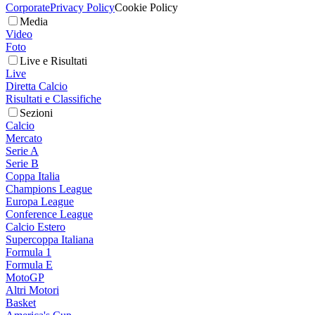
Corporate
Privacy Policy
Cookie Policy
Media
Video
Foto
Live e Risultati
Live
Diretta Calcio
Risultati e Classifiche
Sezioni
Calcio
Mercato
Serie A
Serie B
Coppa Italia
Champions League
Europa League
Conference League
Calcio Estero
Supercoppa Italiana
Formula 1
Formula E
MotoGP
Altri Motori
Basket