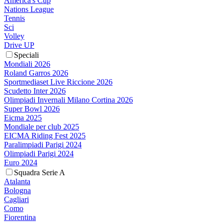
America's Cup
Nations League
Tennis
Sci
Volley
Drive UP
Speciali
Mondiali 2026
Roland Garros 2026
Sportmediaset Live Riccione 2026
Scudetto Inter 2026
Olimpiadi Invernali Milano Cortina 2026
Super Bowl 2026
Eicma 2025
Mondiale per club 2025
EICMA Riding Fest 2025
Paralimpiadi Parigi 2024
Olimpiadi Parigi 2024
Euro 2024
Squadra Serie A
Atalanta
Bologna
Cagliari
Como
Fiorentina