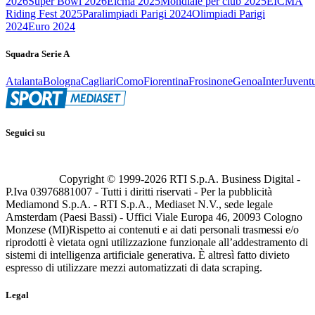
2026
Super Bowl 2026
Eicma 2025
Mondiale per club 2025
EICMA
Riding Fest 2025
Paralimpiadi Parigi 2024
Olimpiadi Parigi
2024
Euro 2024
Squadra Serie A
Atalanta
Bologna
Cagliari
Como
Fiorentina
Frosinone
Genoa
Inter
Juvent
Seguici su
Copyright © 1999-
2026
RTI S.p.A. Business Digital -
P.Iva 03976881007 - Tutti i diritti riservati - Per la pubblicità
Mediamond S.p.A. - RTI S.p.A., Mediaset N.V., sede legale
Amsterdam (Paesi Bassi) - Uffici Viale Europa 46, 20093 Cologno
Monzese (MI)
Rispetto ai contenuti e ai dati personali trasmessi e/o
riprodotti è vietata ogni utilizzazione funzionale all’addestramento di
sistemi di intelligenza artificiale generativa. È altresì fatto divieto
espresso di utilizzare mezzi automatizzati di data scraping.
Legal