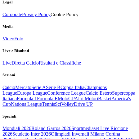
Legal
Corporate
Privacy Policy
Cookie Policy
Media
Video
Foto
Live e Risultati
Live
Diretta Calcio
Risultati e Classifiche
Sezioni
Calcio
Mercato
Serie A
Serie B
Coppa Italia
Champions
League
Europa League
Conference League
Calcio Estero
Supercoppa
Italiana
Formula 1
Formula E
MotoGP
Altri Motori
Basket
America's
Cup
Nations League
Tennis
Sci
Volley
Drive UP
Speciali
Mondiali 2026
Roland Garros 2026
Sportmediaset Live Riccione
2026
Scudetto Inter 2026
Olimpiadi Invernali Milano Cortina