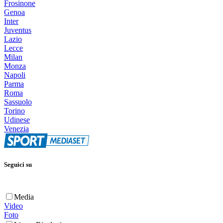
Frosinone
Genoa
Inter
Juventus
Lazio
Lecce
Milan
Monza
Napoli
Parma
Roma
Sassuolo
Torino
Udinese
Venezia
Seguici su
Media
Video
Foto