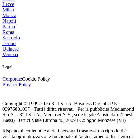
Lecce
Milan
Monza
Napoli
Parma
Roma
Sassuolo
Torino
Udinese
Venezia
Legal
Corporate
Cookie Policy
Privacy Policy
Copyright © 1999-
2026
RTI S.p.A. Business Digital - P.Iva
03976881007 - Tutti i diritti riservati - Per la pubblicità Mediamond
S.p.A. - RTI S.p.A., Mediaset N.V., sede legale Amsterdam (Paesi
Bassi) - Uffici Viale Europa 46, 20093 Cologno Monzese (MI)
Rispetto ai contenuti e ai dati personali trasmessi e/o riprodotti è
vietata ogni utilizzazione funzionale all’addestramento di sistemi di