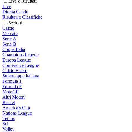
Live e Risultati
Live
Diretta Calcio
Risultati e Classifiche
Sezioni
Calcio
Mercato
Serie A
Serie B
Coppa Italia
Champions League
Europa League
Conference League
Calcio Estero
Supercoppa Italiana
Formula 1
Formula E
MotoGP
Altri Motori
Basket
America's Cup
Nations League
Tennis
Sci
Volley