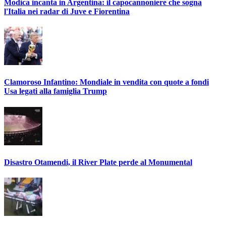
Modica incanta in Argentina: il capocannoniere che sogna
l'Italia nei radar di Juve e Fiorentina
Clamoroso Infantino: Mondiale in vendita con quote a fondi
Usa legati alla famiglia Trump
Disastro Otamendi, il River Plate perde al Monumental