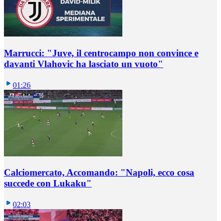
Marrucci: "Juve, il centrocampo non convince e
davanti Vlahovic ha lasciato un vuoto"
01:26
Calciomercato, Accomando: "Napoli, ecco cosa
succede con Lukaku"
02:03