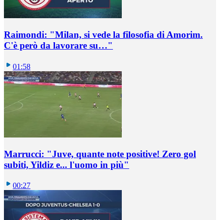
Raimondi: "Milan, si vede la filosofia di Amorim.
C'è però da lavorare su…"
01:58
Marrucci: "Juve, quante note positive! Zero gol
subiti, Yildiz e... l'uomo in più"
00:27