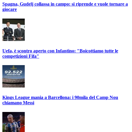
Spagna, Gudelj collassa in campo: si riprende e vuole tornare a
giocare
Uefa, è scontro aperto con Infantino: "Boicottiamo tutte le
competizioni Fifa"
Kings League mania a Barcellona: i 90mila del Camp Nou
chiamano Messi