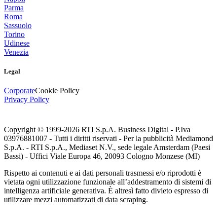
Parma
Roma
Sassuolo
Torino
Udinese
Venezia
Legal
Corporate
Cookie Policy
Privacy Policy
Copyright © 1999-
2026
RTI S.p.A. Business Digital - P.Iva
03976881007 - Tutti i diritti riservati - Per la pubblicità Mediamond
S.p.A. - RTI S.p.A., Mediaset N.V., sede legale Amsterdam (Paesi
Bassi) - Uffici Viale Europa 46, 20093 Cologno Monzese (MI)
Rispetto ai contenuti e ai dati personali trasmessi e/o riprodotti è
vietata ogni utilizzazione funzionale all’addestramento di sistemi di
intelligenza artificiale generativa. È altresì fatto divieto espresso di
utilizzare mezzi automatizzati di data scraping.