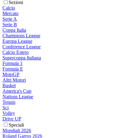
Sezioni
Calcio
Mercato
Serie A
Serie B
Coppa Italia
Champions League
Europa League
Conference League
Calcio Estero
Supercoppa Italiana
Formula 1
Formula E
MotoGP
Altri Motori
Basket
America's Cup
Nations League
Tennis
Sci
Volley
Drive UP
Speciali
Mondiali 2026
Roland Garros 2026