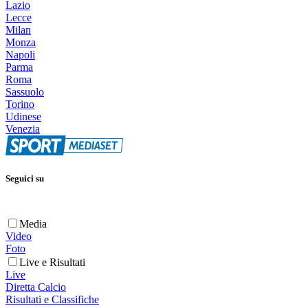
Lazio
Lecce
Milan
Monza
Napoli
Parma
Roma
Sassuolo
Torino
Udinese
Venezia
Seguici su
Media
Video
Foto
Live e Risultati
Live
Diretta Calcio
Risultati e Classifiche