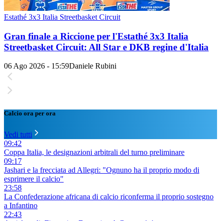
Estathé 3x3 Italia Streetbasket Circuit
Gran finale a Riccione per l'Estathé 3x3 Italia
Streetbasket Circuit: All Star e DKB regine d'Italia
06 Ago 2026 - 15:59
Daniele Rubini
Calcio ora per ora
Vedi tutti
09:42
Coppa Italia, le designazioni arbitrali del turno preliminare
09:17
Jashari e la frecciata ad Allegri: "Ognuno ha il proprio modo di
esprimere il calcio"
23:58
La Confederazione africana di calcio riconferma il proprio sostegno
a Infantino
22:43