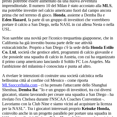
presto potrebbe essere alimentato da una nuova avventura
imprenditoriale. Il numero 10 del Milan è stato accostato alla
MLS
,
ma potrebbe investire nel calcio americano fuori dal campo ancora
prima che nel terreno di gioco.
Honda
, assieme a Demba Ba e
Eden Hazard
, fa parte di un gruppo di investitori che vorrebbero
portare il calcio a San Diego, nella NASL in cui allena Nesta o nella
USL.
Non sarebbe una novità per l'iconico trequartista giapponese, che in
California ha già investito buona parte delle sue attività
extracalcistiche. Proprio a San Diego c'è la sede della
Honda Estilo
Co. Ltd
, società che gestisce atleti, programmi di calcio giovanile e
che possiede una squadra di calcio in Austria, con cui ha organizzato
il primo camp americano lanciando il Soltilo FC Los Angeles. Ma
l'ambizione del milanista è conosciuta e punta ad altro.
A rivelare le intenzioni di costruire una società calcistica nella
bellissima città al confine col Messico - come riporta
MLSsoccerItalia.com
- ci ha pensato l'attaccante dello Shanghai
Shenhua,
Demba Ba
: "Io e un gruppo di investitori, tra cui diversi
giocatori, stiamo lavorando per creare una squadra a San Diego - ha
rivelato l'ex Chelsea durante l'NSCAA Coaches Convention -.
Lavoriamo con la Club Nine e siamo vicini ad acquistare la licenza
per la NASL". Tra i giocatori interessati proprio
Keisuke Honda,
coinvolto anche in un progetto parallelo per portare una squadra in