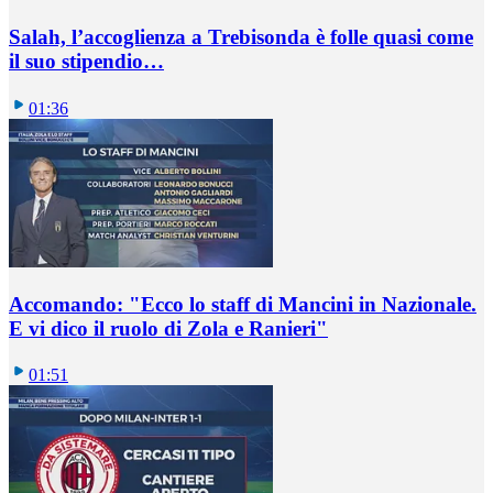
Salah, l’accoglienza a Trebisonda è folle quasi come
il suo stipendio…
01:36
Accomando: "Ecco lo staff di Mancini in Nazionale.
E vi dico il ruolo di Zola e Ranieri"
01:51