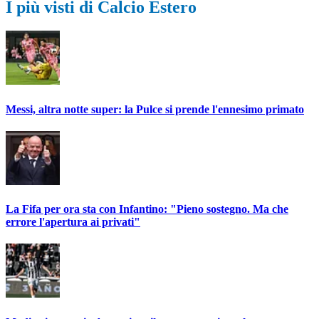
I più visti di Calcio Estero
Messi, altra notte super: la Pulce si prende l'ennesimo primato
La Fifa per ora sta con Infantino: "Pieno sostegno. Ma che
errore l'apertura ai privati"