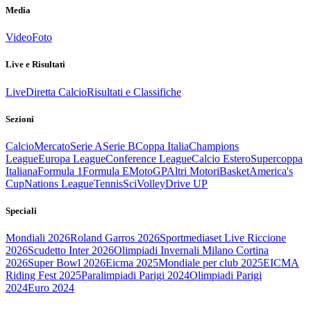
Media
Video
Foto
Live e Risultati
Live
Diretta Calcio
Risultati e Classifiche
Sezioni
Calcio
Mercato
Serie A
Serie B
Coppa Italia
Champions
League
Europa League
Conference League
Calcio Estero
Supercoppa
Italiana
Formula 1
Formula E
MotoGP
Altri Motori
Basket
America's
Cup
Nations League
Tennis
Sci
Volley
Drive UP
Speciali
Mondiali 2026
Roland Garros 2026
Sportmediaset Live Riccione
2026
Scudetto Inter 2026
Olimpiadi Invernali Milano Cortina
2026
Super Bowl 2026
Eicma 2025
Mondiale per club 2025
EICMA
Riding Fest 2025
Paralimpiadi Parigi 2024
Olimpiadi Parigi
2024
Euro 2024