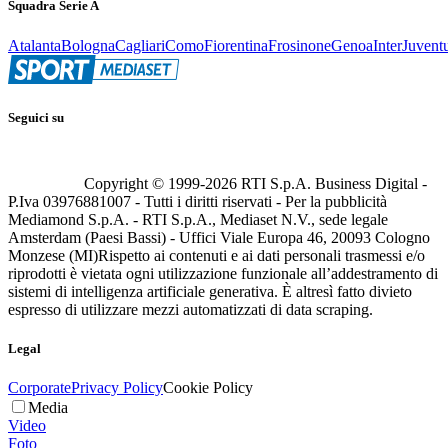
Squadra Serie A
Atalanta
Bologna
Cagliari
Como
Fiorentina
Frosinone
Genoa
Inter
Juvent
Seguici su
Copyright © 1999-
2026
RTI S.p.A. Business Digital -
P.Iva 03976881007 - Tutti i diritti riservati - Per la pubblicità
Mediamond S.p.A. - RTI S.p.A., Mediaset N.V., sede legale
Amsterdam (Paesi Bassi) - Uffici Viale Europa 46, 20093 Cologno
Monzese (MI)
Rispetto ai contenuti e ai dati personali trasmessi e/o
riprodotti è vietata ogni utilizzazione funzionale all’addestramento di
sistemi di intelligenza artificiale generativa. È altresì fatto divieto
espresso di utilizzare mezzi automatizzati di data scraping.
Legal
Corporate
Privacy Policy
Cookie Policy
Media
Video
Foto