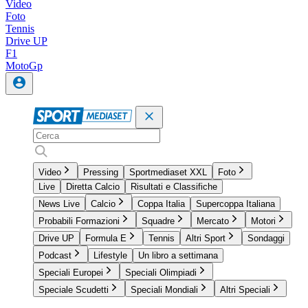
Video
Foto
Tennis
Drive UP
F1
MotoGp
Video
Pressing
Sportmediaset XXL
Foto
Live
Diretta Calcio
Risultati e Classifiche
News Live
Calcio
Coppa Italia
Supercoppa Italiana
Probabili Formazioni
Squadre
Mercato
Motori
Drive UP
Formula E
Tennis
Altri Sport
Sondaggi
Podcast
Lifestyle
Un libro a settimana
Speciali Europei
Speciali Olimpiadi
Speciale Scudetti
Speciali Mondiali
Altri Speciali