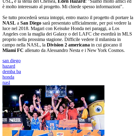
USL
,
e la stella del Chelsea,
Eden Hazard
: "Siamo molto amici ed
è molto interessato al progetto. Mi chiede spesso informazioni".
Se tutto procederà senza intoppi, entro marzo il progetto di portare la
NASL
a
San Diego
sarà presentato ufficialmente, per poi vedere la
luce nel 2018. Magari con Keisuke Honda nei paraggi, a Los
Angeles con la maglia dei Galaxy o del LAFC che esordirà in MLS
proprio nella prossima stagione. Difficile vedere il milanista in
campo nella NASL, la
Division 2 americana
in cui giocano il
Miami F
C
allenato da Alessandro Nesta e i New York Cosmos.
san diego
hazard
demba ba
honda
nasl