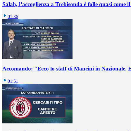
Salah, l’accoglienza a Trebisonda è folle quasi come i
01:36
Accomando: "Ecco lo staff di Mancini in Nazionale. E 
01:51