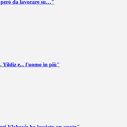
è però da lavorare su…"
 Yildiz e... l'uomo in più"
nti Vlahovic ha lasciato un vuoto"