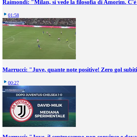
Raimondi: "Milan, si vede la filosofia di Amorim. C'
01:58
Marrucci: "Juve, quante note positive! Zero gol subiti,
00:27
Marrucci: "Juve, il centrocampo non convince e dava