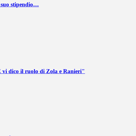
l suo stipendio…
vi dico il ruolo di Zola e Ranieri"