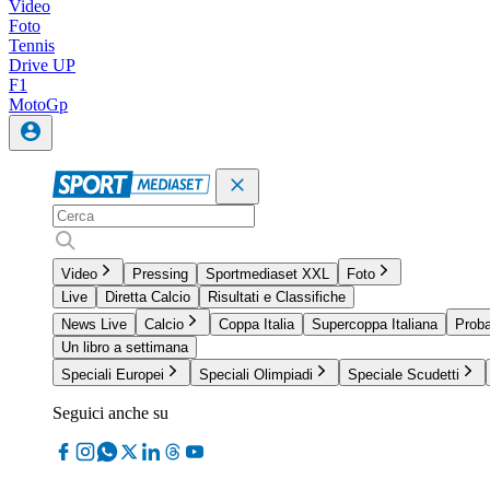
Video
Foto
Tennis
Drive UP
F1
MotoGp
Video
Pressing
Sportmediaset XXL
Foto
Live
Diretta Calcio
Risultati e Classifiche
News Live
Calcio
Coppa Italia
Supercoppa Italiana
Proba
Un libro a settimana
Speciali Europei
Speciali Olimpiadi
Speciale Scudetti
Seguici anche su