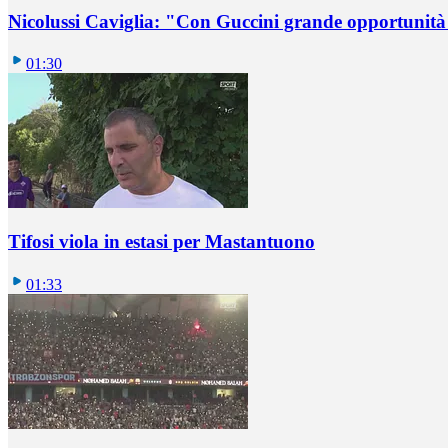
Nicolussi Caviglia: "Con Guccini grande opportunità 
01:30
Tifosi viola in estasi per Mastantuono
01:33