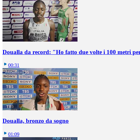
Doualla da record: "Ho fatto due volte i 100 metri pe
00:31
Doualla, bronzo da sogno
01:09