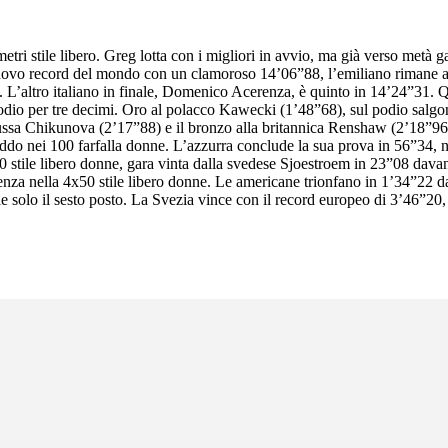
metri stile libero. Greg lotta con i migliori in avvio, ma già verso metà g
nuovo record del mondo con un clamoroso 14’06”88, l’emiliano rimane 
L’altro italiano in finale, Domenico Acerenza, è quinto in 14’24”31. Q
podio per tre decimi. Oro al polacco Kawecki (1’48”68), sul podio salgon
russa Chikunova (2’17”88) e il bronzo alla britannica Renshaw (2’18”9
Liddo nei 100 farfalla donne. L’azzurra conclude la sua prova in 56”34, 
50 stile libero donne, gara vinta dalla svedese Sjoestroem in 23”08 dav
rrenza nella 4x50 stile libero donne. Le americane trionfano in 1’34”22
ale solo il sesto posto. La Svezia vince con il record europeo di 3’46”20