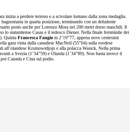
ara inizia a perdere terreno e a scivolare lontano dalla zona medaglia.
a bagnomaria in quarta posizione, terminando con un deludente
uarto posto anche per Lorenzo Mora nei 200 metri dorso maschili. Il
o lo statunitense Casas e il tedesco Diener. Nella finale femminile dei
6). Quinta
Francesca Fangio
in 2’19”77, appena nove centesimi
nella gara vinta dalla canadese MacNeil (55”04) sulla svedese
anti all’olandese Kromowidjojo e alla polacca Wasick. Nella prima
 davanti a Svezia (1’34”59) e Olanda (1’34”89). Non basta invece il
, poi Canada e Cina sul podio.