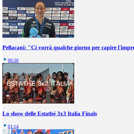
Pellacani: "Ci vorrà qualche giorno per capire l'impr
00:26
Lo show delle Estathé 3x3 Italia Finals
01:14