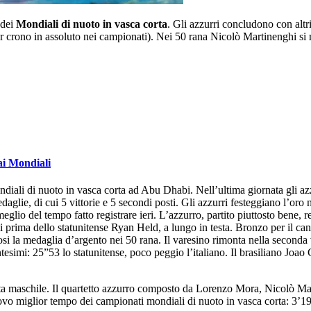
 dei
Mondiali di nuoto in vasca corta
. Gli azzurri concludono con altri
r crono in assoluto nei campionati). Nei 50 rana Nicolò Martinenghi si m
ai Mondiali
diali di nuoto in vasca corta ad Abu Dhabi. Nell’ultima giornata gli azz
medaglie, di cui 5 vittorie e 5 secondi posti. Gli azzurri festeggiano l’or
eglio del tempo fatto registrare ieri. L’azzurro, partito piuttosto bene,
simi prima dello statunitense Ryan Held, a lungo in testa. Bronzo per il
i la medaglia d’argento nei 50 rana. Il varesino rimonta nella seconda v
esimi: 25”53 lo statunitense, poco peggio l’italiano. Il brasiliano Joao 
ista maschile. Il quartetto azzurro composto da Lorenzo Mora, Nicolò Ma
vo miglior tempo dei campionati mondiali di nuoto in vasca corta: 3’19”76