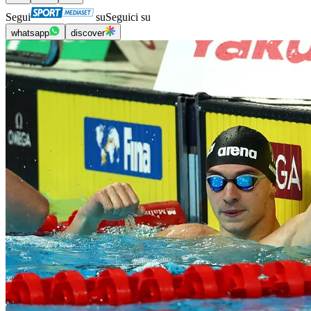
Segui
su
Seguici su
whatsapp
discover