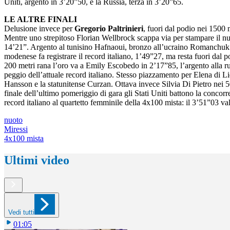
Uniti, argento in 3’20”50, e la Russia, terza in 3’20”65.
LE ALTRE FINALI
Delusione invece per
Gregorio Paltrinieri
, fuori dal podio nei 1500 
Mentre uno strepitoso Florian Wellbrock scappa via per stampare il 
14’21”. Argento al tunisino Hafnaoui, bronzo all’ucraino Romanchuk. 
modenese fa registrare il record italiano, 1’49”27, ma resta fuori dal 
200 metri rana l’oro va a Emily Escobedo in 2’17”85, l’argento alla 
peggio dell’attuale record italiano. Stesso piazzamento per Elena di 
Hansson e la statunitense Curzan. Ottava invece Silvia Di Pietro nei 
finale dell’ultimo pomeriggio di gara gli Stati Uniti battono la conco
record italiano al quartetto femminile della 4x100 mista: il 3’51”03 v
nuoto
Miressi
4x100 mista
Ultimi video
Vedi tutti
01:05