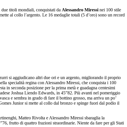
 due titoli mondiali, conquistati da
Alessandro Miressi
nei 100 stile
ette al collo l’argento. Le 16 medaglie totali (5 d’oro) sono un record
urri si aggiudicano altri due ori e un argento, migliorando il proprio
o nella specialità regina con Alessandro Miressi, che conquista i 100
 resta in seconda posizione per la prima metà e guadagna centesimi
 canadese Joshua Liendo Edwards, in 45”82. Più avanti nel pomeriggio
asca e sembra in grado di fare il bottino grosso, ma arriva un po’
Gomes Junior si mette al collo dal bronzo e spinge fuori dal podio il
rtinenghi, Matteo Rivolta e Alessandro Miressi sbaraglia la
, frutto di quattro frazioni straordinarie. Niente da fare per gli Stati