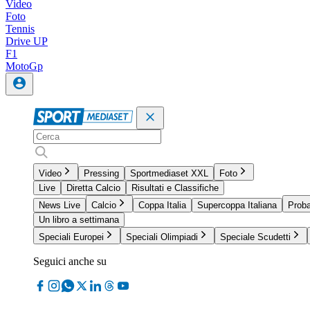
Video
Foto
Tennis
Drive UP
F1
MotoGp
Video
Pressing
Sportmediaset XXL
Foto
Live
Diretta Calcio
Risultati e Classifiche
News Live
Calcio
Coppa Italia
Supercoppa Italiana
Proba
Un libro a settimana
Speciali Europei
Speciali Olimpiadi
Speciale Scudetti
Seguici anche su