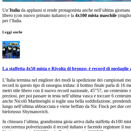
Un’
Italia
da applausi si rende protagonista anche nell’ultima giornata
libero (con nuovo primato italiano) e la
4x100 mista maschile
(miglio
per l’Italia.
Leggi anche
La staffetta 4x50 mista e Rivolta di bronzo: è record di medaglie 
L’Italia termina nel migliore dei modi la spedizione dei campionati mon
record in questo tipo di rassegna iridata: il bottino finale parla di 16 
metri stile libero con il nuovo record nazionale, 45”57, un centesimo m
preziosi, per poi passare in testa nell’ultima vasca e toccare 6 cente
anche Nicolò Martinenghi si toglie una bella soddisfazione, prendendos
lungo nell’ultima abbracciata e viene beffato da Nic Finck per due cent
bielorusso Shymanovich.
In chiusura l’ultima, grandissima gioia arriva dalla staffetta 4x100 m
concorrenza polverizzando il record italiano e facendo registrare il nuo