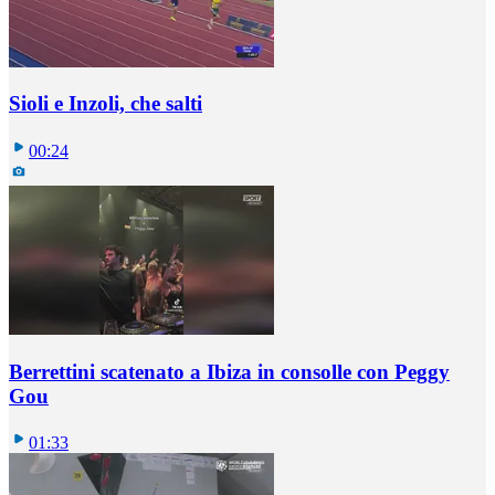
Sioli e Inzoli, che salti
00:24
Berrettini scatenato a Ibiza in consolle con Peggy
Gou
01:33