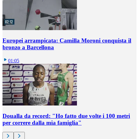
Europei arrampicata: Camilla Moroni conquista il
bronzo a Barcellona
01:05
Doualla da record: "Ho fatto due volte i 100 metri
per correre dalla mia famiglia"