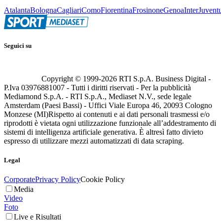
Atalanta
Bologna
Cagliari
Como
Fiorentina
Frosinone
Genoa
Inter
Juvent
Seguici su
Copyright © 1999-
2026
RTI S.p.A. Business Digital -
P.Iva 03976881007 - Tutti i diritti riservati - Per la pubblicità
Mediamond S.p.A. - RTI S.p.A., Mediaset N.V., sede legale
Amsterdam (Paesi Bassi) - Uffici Viale Europa 46, 20093 Cologno
Monzese (MI)
Rispetto ai contenuti e ai dati personali trasmessi e/o
riprodotti è vietata ogni utilizzazione funzionale all’addestramento di
sistemi di intelligenza artificiale generativa. È altresì fatto divieto
espresso di utilizzare mezzi automatizzati di data scraping.
Legal
Corporate
Privacy Policy
Cookie Policy
Media
Video
Foto
Live e Risultati