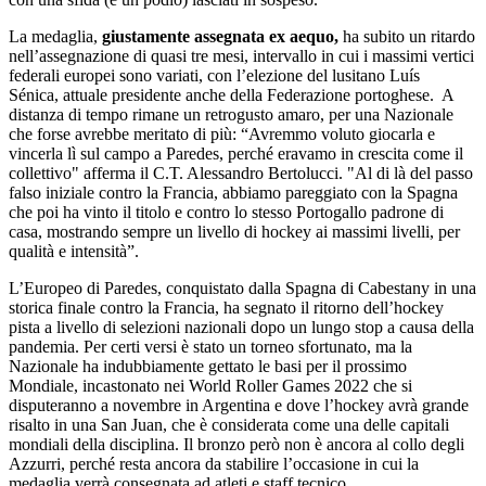
La medaglia,
giustamente assegnata ex aequo,
ha subito un ritardo
nell’assegnazione di quasi tre mesi, intervallo in cui i massimi vertici
federali europei sono variati, con l’elezione del lusitano Luís
Sénica, attuale presidente anche della Federazione portoghese. A
distanza di tempo rimane un retrogusto amaro, per una Nazionale
che forse avrebbe meritato di più: “Avremmo voluto giocarla e
vincerla lì sul campo a Paredes, perché eravamo in crescita come il
collettivo" afferma il C.T. Alessandro Bertolucci. "Al di là del passo
falso iniziale contro la Francia, abbiamo pareggiato con la Spagna
che poi ha vinto il titolo e contro lo stesso Portogallo padrone di
casa, mostrando sempre un livello di hockey ai massimi livelli, per
qualità e intensità”.
L’Europeo di Paredes, conquistato dalla Spagna di Cabestany in una
storica finale contro la Francia, ha segnato il ritorno dell’hockey
pista a livello di selezioni nazionali dopo un lungo stop a causa della
pandemia. Per certi versi è stato un torneo sfortunato, ma la
Nazionale ha indubbiamente gettato le basi per il prossimo
Mondiale, incastonato nei World Roller Games 2022 che si
disputeranno a novembre in Argentina e dove l’hockey avrà grande
risalto in una San Juan, che è considerata come una delle capitali
mondiali della disciplina. Il bronzo però non è ancora al collo degli
Azzurri, perché resta ancora da stabilire l’occasione in cui la
medaglia verrà consegnata ad atleti e staff tecnico.