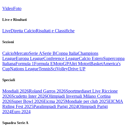
Video
Foto
Live e Risultati
Live
Diretta Calcio
Risultati e Classifiche
Sezioni
Calcio
Mercato
Serie A
Serie B
Coppa Italia
Champions
League
Europa League
Conference League
Calcio Estero
Supercoppa
Italiana
Formula 1
Formula E
MotoGP
Altri Motori
Basket
America's
Cup
Nations League
Tennis
Sci
Volley
Drive UP
Speciali
Mondiali 2026
Roland Garros 2026
Sportmediaset Live Riccione
2026
Scudetto Inter 2026
Olimpiadi Invernali Milano Cortina
2026
Super Bowl 2026
Eicma 2025
Mondiale per club 2025
EICMA
Riding Fest 2025
Paralimpiadi Parigi 2024
Olimpiadi Parigi
2024
Euro 2024
Squadra Serie A