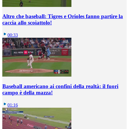
Altro che baseball: Tigres e Orioles fanno partire la
caccia allo scoiattolo!
00:33
Baseball americano ai confini della realtà: il fuori
campo è della mazza!
01:16