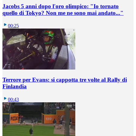
Jacobs 5 anni dopo l'oro olimpico: "Io tornato
quello di Tokyo? Non me ne sono mai andato..."
00:25
Terrore per Evans: si cappotta tre volte al Rally di
Finlandia
00:43