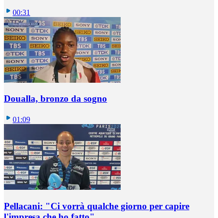
00:31
Doualla, bronzo da sogno
01:09
Pellacani: "Ci vorrà qualche giorno per capire
l'impresa che ho fatto"