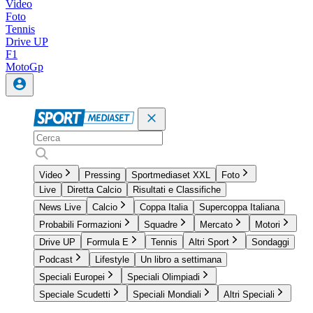
Video
Foto
Tennis
Drive UP
F1
MotoGp
Video
Pressing
Sportmediaset XXL
Foto
Live
Diretta Calcio
Risultati e Classifiche
News Live
Calcio
Coppa Italia
Supercoppa Italiana
Probabili Formazioni
Squadre
Mercato
Motori
Drive UP
Formula E
Tennis
Altri Sport
Sondaggi
Podcast
Lifestyle
Un libro a settimana
Speciali Europei
Speciali Olimpiadi
Speciale Scudetti
Speciali Mondiali
Altri Speciali