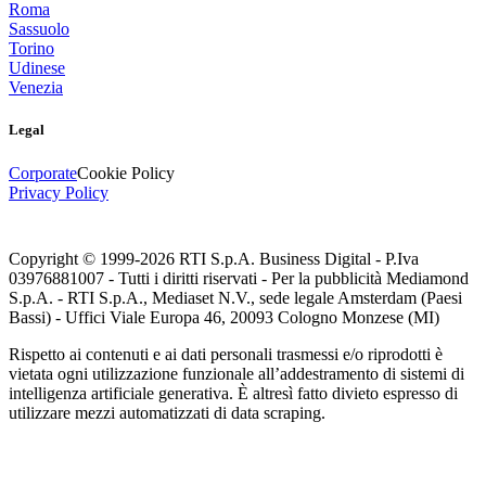
Roma
Sassuolo
Torino
Udinese
Venezia
Legal
Corporate
Cookie Policy
Privacy Policy
Copyright © 1999-
2026
RTI S.p.A. Business Digital - P.Iva
03976881007 - Tutti i diritti riservati - Per la pubblicità Mediamond
S.p.A. - RTI S.p.A., Mediaset N.V., sede legale Amsterdam (Paesi
Bassi) - Uffici Viale Europa 46, 20093 Cologno Monzese (MI)
Rispetto ai contenuti e ai dati personali trasmessi e/o riprodotti è
vietata ogni utilizzazione funzionale all’addestramento di sistemi di
intelligenza artificiale generativa. È altresì fatto divieto espresso di
utilizzare mezzi automatizzati di data scraping.