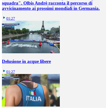
squadra". Olbis Andrè racconta il percorso di
avvicinamento ai prossimi mondiali in Germania.
01:27
Delusione in acque libere
01:27