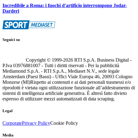
Incredibile a Roma: i fuochi d'artificio interrompono Jodar-
Darderi
Seguici su
Copyright © 1999-
2026
RTI S.p.A. Business Digital -
P.Iva 03976881007 - Tutti i diritti riservati - Per la pubblicità
Mediamond S.p.A. - RTI S.p.A., Mediaset N.V., sede legale
Amsterdam (Paesi Bassi) - Uffici Viale Europa 46, 20093 Cologno
Monzese (MI)
Rispetto ai contenuti e ai dati personali trasmessi e/o
riprodotti è vietata ogni utilizzazione funzionale all’addestramento di
sistemi di intelligenza artificiale generativa. È altresì fatto divieto
espresso di utilizzare mezzi automatizzati di data scraping.
Legal
Corporate
Privacy Policy
Cookie Policy
Media