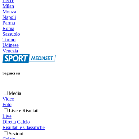
Lecce
Milan
Monza
Napoli
Parma
Roma
Sassuolo
Torino
Udinese
Venezia
Seguici su
Media
Video
Foto
Live e Risultati
Live
Diretta Calcio
Risultati e Classifiche
Sezioni