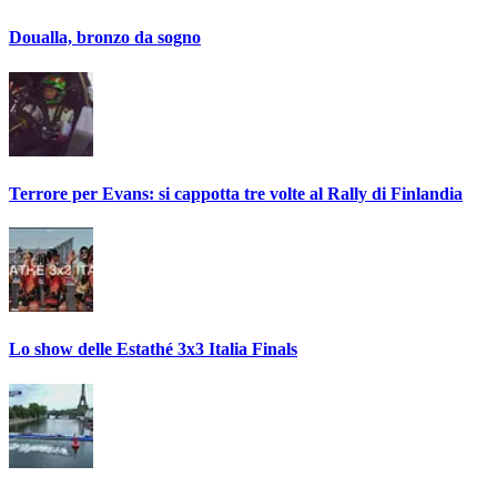
Doualla, bronzo da sogno
Terrore per Evans: si cappotta tre volte al Rally di Finlandia
Lo show delle Estathé 3x3 Italia Finals