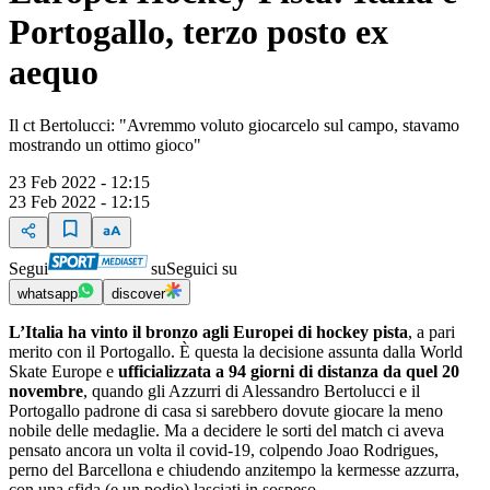
Portogallo, terzo posto ex
aequo
Il ct Bertolucci: "Avremmo voluto giocarcelo sul campo, stavamo
mostrando un ottimo gioco"
23 Feb 2022 - 12:15
23 Feb 2022 - 12:15
Segui
su
Seguici su
whatsapp
discover
L’Italia ha vinto il bronzo agli Europei di hockey pista
, a pari
merito con il Portogallo. È questa la decisione assunta dalla World
Skate Europe e
ufficializzata a 94 giorni di distanza da quel 20
novembre
, quando gli Azzurri di Alessandro Bertolucci e il
Portogallo padrone di casa si sarebbero dovute giocare la meno
nobile delle medaglie. Ma a decidere le sorti del match ci aveva
pensato ancora un volta il covid-19, colpendo Joao Rodrigues,
perno del Barcellona e chiudendo anzitempo la kermesse azzurra,
con una sfida (e un podio) lasciati in sospeso.