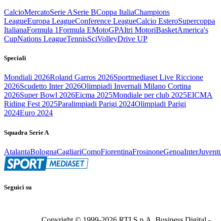
Calcio
Mercato
Serie A
Serie B
Coppa Italia
Champions
League
Europa League
Conference League
Calcio Estero
Supercoppa
Italiana
Formula 1
Formula E
MotoGP
Altri Motori
Basket
America's
Cup
Nations League
Tennis
Sci
Volley
Drive UP
Speciali
Mondiali 2026
Roland Garros 2026
Sportmediaset Live Riccione
2026
Scudetto Inter 2026
Olimpiadi Invernali Milano Cortina
2026
Super Bowl 2026
Eicma 2025
Mondiale per club 2025
EICMA
Riding Fest 2025
Paralimpiadi Parigi 2024
Olimpiadi Parigi
2024
Euro 2024
Squadra Serie A
Atalanta
Bologna
Cagliari
Como
Fiorentina
Frosinone
Genoa
Inter
Juvent
Seguici su
Copyright © 1999-
2026
RTI S.p.A. Business Digital -