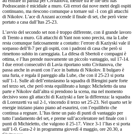
ad entrare in partita per Civitanova, mentre tra le file dell’Itas
Podrascanin è micidiale a muro. Gli errori dai nove metri degli ospiti
continuano, ma riescono comunque a tornare sul -1 con gli attacchi
di Nikolov. L’ace di Anzani accende il finale di set, che però viene
portato a casa dall’Itas 25-23.
L’avvio del secondo set non è troppo differente, con il grande lavoro
di Trento a muro. Gli attacchi di Yant non sono precisi, ma la Lube
resta comunque faticosamente a contatto: l’errore di Kaziyski vale il
sorpasso dell’8-7 per gli ospiti, con i padroni di casa che però si
rimettono subito in carreggiata. La difesa di Sbertoli e compagni è
ottima, e l’Itas prende nuovamente un piccolo vantaggio, sul 17-14.
I due errori consecutivi di Lavia riportano sotto Civitanova, che
passa anche in avanti con l’ace in battuta di Nikolov. Il bulgaro è
una furia, e regala il pareggio alla Lube, che con il 25-23 si porta
sull’1-1. Sulle ali dell’entusiasmo la squadra di Blengini parte forte
nel terzo set, che però resta equilibrato a lungo: Micheletto da una
parte e Nikolov dall’altra si prendono la scena, ma nel momento
decisivo sono gli attacchi di Kaziyski a fare la differenza: la squadra
di Lorenzetti va sul 2-1, vincendo il terzo set 25-23. Nel quarto set le
energie iniziano piano piano ad esaurirsi, con l’equilibrio che
continua a regnare. L’Itas tiene un paio di punti di vantaggio per
tutto l’andamento del set, e preme sull’acceleratore nel finale con i
punti di Michieletto, che valgono il 25-17. Vince 3-1 l’Itas e si porta
sull’1-0. Gara-2 è in programma giovedì 4 maggio, ore 20.30, a