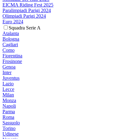
EICMA Riding Fest 2025
Paralimpiadi Parigi 2024
Olimpiadi Parigi 2024
Euro 2024
Squadra Serie A
Atalanta
Bologna
Cagliari
Como
Fiorentina
Frosinone
Genoa
Inter
Juventus
Lazio
Lecce
Milan
Monza
Napoli
Parma
Roma
Sassuolo
Torino
Udinese