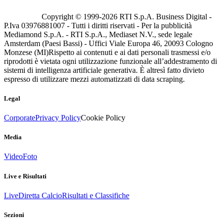
Copyright © 1999-
2026
RTI S.p.A. Business Digital -
P.Iva 03976881007 - Tutti i diritti riservati - Per la pubblicità
Mediamond S.p.A. - RTI S.p.A., Mediaset N.V., sede legale
Amsterdam (Paesi Bassi) - Uffici Viale Europa 46, 20093 Cologno
Monzese (MI)
Rispetto ai contenuti e ai dati personali trasmessi e/o
riprodotti è vietata ogni utilizzazione funzionale all’addestramento di
sistemi di intelligenza artificiale generativa. È altresì fatto divieto
espresso di utilizzare mezzi automatizzati di data scraping.
Legal
Corporate
Privacy Policy
Cookie Policy
Media
Video
Foto
Live e Risultati
Live
Diretta Calcio
Risultati e Classifiche
Sezioni