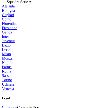
Squadra Serie A
Atalanta
Bologna
Cagliari
Como
Fiorentina
Frosinone
Genoa
Inter
Juventus
Lazio
Lecce
Milan
Monza
Napoli
Parma
Roma
Sassuolo
Torino
Udinese
Venezia
Legal
Corporate
Cookie Policy