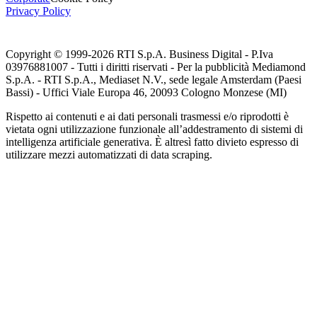
Privacy Policy
Copyright © 1999-
2026
RTI S.p.A. Business Digital - P.Iva
03976881007 - Tutti i diritti riservati - Per la pubblicità Mediamond
S.p.A. - RTI S.p.A., Mediaset N.V., sede legale Amsterdam (Paesi
Bassi) - Uffici Viale Europa 46, 20093 Cologno Monzese (MI)
Rispetto ai contenuti e ai dati personali trasmessi e/o riprodotti è
vietata ogni utilizzazione funzionale all’addestramento di sistemi di
intelligenza artificiale generativa. È altresì fatto divieto espresso di
utilizzare mezzi automatizzati di data scraping.