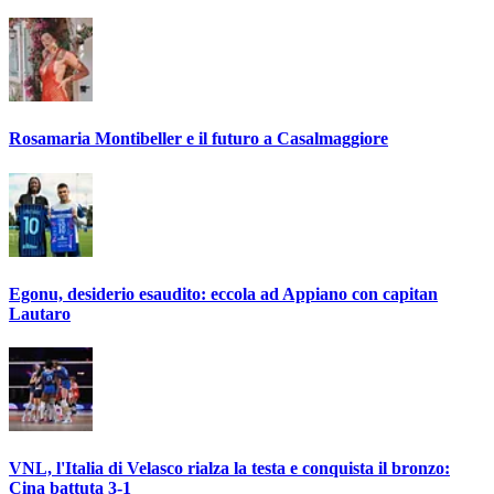
Rosamaria Montibeller e il futuro a Casalmaggiore
Egonu, desiderio esaudito: eccola ad Appiano con capitan
Lautaro
VNL, l'Italia di Velasco rialza la testa e conquista il bronzo:
Cina battuta 3-1