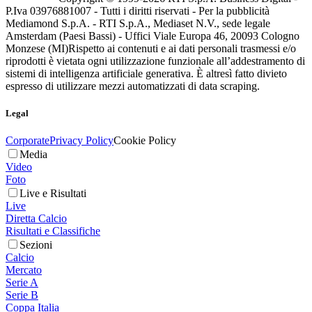
P.Iva 03976881007 - Tutti i diritti riservati - Per la pubblicità
Mediamond S.p.A. - RTI S.p.A., Mediaset N.V., sede legale
Amsterdam (Paesi Bassi) - Uffici Viale Europa 46, 20093 Cologno
Monzese (MI)
Rispetto ai contenuti e ai dati personali trasmessi e/o
riprodotti è vietata ogni utilizzazione funzionale all’addestramento di
sistemi di intelligenza artificiale generativa. È altresì fatto divieto
espresso di utilizzare mezzi automatizzati di data scraping.
Legal
Corporate
Privacy Policy
Cookie Policy
Media
Video
Foto
Live e Risultati
Live
Diretta Calcio
Risultati e Classifiche
Sezioni
Calcio
Mercato
Serie A
Serie B
Coppa Italia