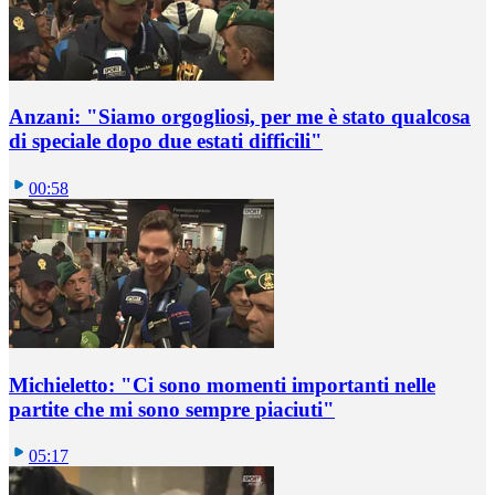
Anzani: "Siamo orgogliosi, per me è stato qualcosa
di speciale dopo due estati difficili"
00:58
Michieletto: "Ci sono momenti importanti nelle
partite che mi sono sempre piaciuti"
05:17