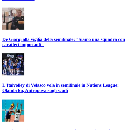
De Giorgi alla vigilia della semifinale: "Siamo una squadra con
caratteri importanti"
L'Italvolley di Velasco vola in semifinale in Nations League:
Olanda ko, Antropova sugli scudi