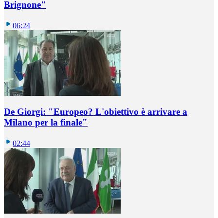
Brignone"
06:24
De Giorgi: "Europeo? L'obiettivo è arrivare a
Milano per la finale"
02:44