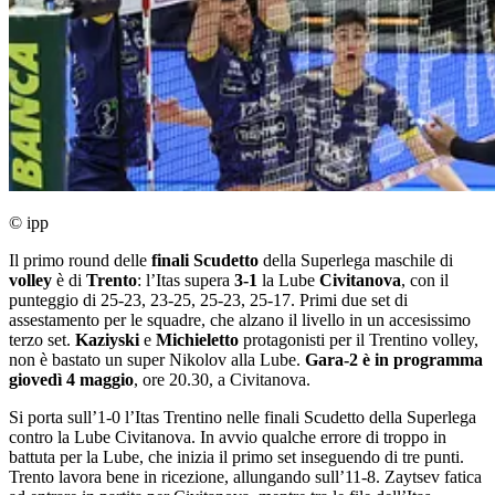
© ipp
Il primo round delle
finali Scudetto
della Superlega maschile di
volley
è di
Trento
: l’Itas supera
3-1
la Lube
Civitanova
, con il
punteggio di 25-23, 23-25, 25-23, 25-17. Primi due set di
assestamento per le squadre, che alzano il livello in un accesissimo
terzo set.
Kaziyski
e
Michieletto
protagonisti per il Trentino volley,
non è bastato un super Nikolov alla Lube.
Gara-2 è in programma
giovedì 4 maggio
, ore 20.30, a Civitanova.
Si porta sull’1-0 l’Itas Trentino nelle finali Scudetto della Superlega
contro la Lube Civitanova. In avvio qualche errore di troppo in
battuta per la Lube, che inizia il primo set inseguendo di tre punti.
Trento lavora bene in ricezione, allungando sull’11-8. Zaytsev fatica