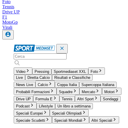
Foto
Tennis
Drive UP
F1
MotoGp
Virali
Video
Pressing
Sportmediaset XXL
Foto
Live
Diretta Calcio
Risultati e Classifiche
News Live
Calcio
Coppa Italia
Supercoppa Italiana
Probabili Formazioni
Squadre
Mercato
Motori
Drive UP
Formula E
Tennis
Altri Sport
Sondaggi
Podcast
Lifestyle
Un libro a settimana
Speciali Europei
Speciali Olimpiadi
Speciale Scudetti
Speciali Mondiali
Altri Speciali