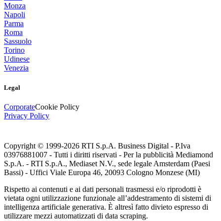
Monza
Napoli
Parma
Roma
Sassuolo
Torino
Udinese
Venezia
Legal
Corporate
Cookie Policy
Privacy Policy
Copyright © 1999-
2026
RTI S.p.A. Business Digital - P.Iva
03976881007 - Tutti i diritti riservati - Per la pubblicità Mediamond
S.p.A. - RTI S.p.A., Mediaset N.V., sede legale Amsterdam (Paesi
Bassi) - Uffici Viale Europa 46, 20093 Cologno Monzese (MI)
Rispetto ai contenuti e ai dati personali trasmessi e/o riprodotti è
vietata ogni utilizzazione funzionale all’addestramento di sistemi di
intelligenza artificiale generativa. È altresì fatto divieto espresso di
utilizzare mezzi automatizzati di data scraping.