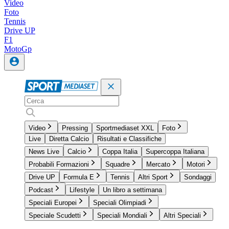
Video
Foto
Tennis
Drive UP
F1
MotoGp
Video
Pressing
Sportmediaset XXL
Foto
Live
Diretta Calcio
Risultati e Classifiche
News Live
Calcio
Coppa Italia
Supercoppa Italiana
Probabili Formazioni
Squadre
Mercato
Motori
Drive UP
Formula E
Tennis
Altri Sport
Sondaggi
Podcast
Lifestyle
Un libro a settimana
Speciali Europei
Speciali Olimpiadi
Speciale Scudetti
Speciali Mondiali
Altri Speciali