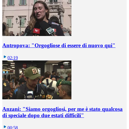
Antropova: "Orgogliose di essere di nuovo qui"
02:19
Anzani: "Siamo orgogliosi, per me è stato qualcosa
di speciale dopo due estati difficili"
00:58