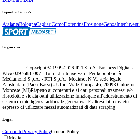
Squadra Serie A
Atalanta
Bologna
Cagliari
Como
Fiorentina
Frosinone
Genoa
Inter
Juvent
Seguici su
Copyright © 1999-
2026
RTI S.p.A. Business Digital -
P.Iva 03976881007 - Tutti i diritti riservati - Per la pubblicità
Mediamond S.p.A. - RTI S.p.A., Mediaset N.V., sede legale
Amsterdam (Paesi Bassi) - Uffici Viale Europa 46, 20093 Cologno
Monzese (MI)
Rispetto ai contenuti e ai dati personali trasmessi e/o
riprodotti è vietata ogni utilizzazione funzionale all’addestramento di
sistemi di intelligenza artificiale generativa. È altresì fatto divieto
espresso di utilizzare mezzi automatizzati di data scraping.
Legal
Corporate
Privacy Policy
Cookie Policy
Media