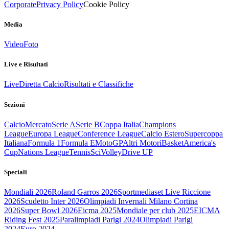
Corporate
Privacy Policy
Cookie Policy
Media
Video
Foto
Live e Risultati
Live
Diretta Calcio
Risultati e Classifiche
Sezioni
Calcio
Mercato
Serie A
Serie B
Coppa Italia
Champions
League
Europa League
Conference League
Calcio Estero
Supercoppa
Italiana
Formula 1
Formula E
MotoGP
Altri Motori
Basket
America's
Cup
Nations League
Tennis
Sci
Volley
Drive UP
Speciali
Mondiali 2026
Roland Garros 2026
Sportmediaset Live Riccione
2026
Scudetto Inter 2026
Olimpiadi Invernali Milano Cortina
2026
Super Bowl 2026
Eicma 2025
Mondiale per club 2025
EICMA
Riding Fest 2025
Paralimpiadi Parigi 2024
Olimpiadi Parigi
2024
Euro 2024