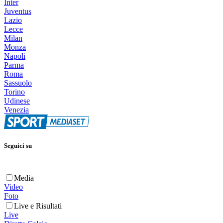
Inter
Juventus
Lazio
Lecce
Milan
Monza
Napoli
Parma
Roma
Sassuolo
Torino
Udinese
Venezia
Seguici su
Media
Video
Foto
Live e Risultati
Live