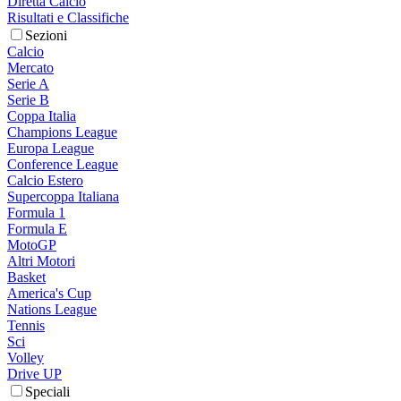
Diretta Calcio
Risultati e Classifiche
Sezioni
Calcio
Mercato
Serie A
Serie B
Coppa Italia
Champions League
Europa League
Conference League
Calcio Estero
Supercoppa Italiana
Formula 1
Formula E
MotoGP
Altri Motori
Basket
America's Cup
Nations League
Tennis
Sci
Volley
Drive UP
Speciali