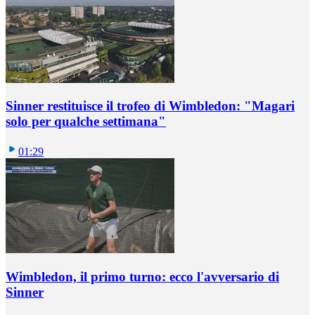
Sinner restituisce il trofeo di Wimbledon: "Magari
solo per qualche settimana"
01:29
Wimbledon, il primo turno: ecco l'avversario di
Sinner