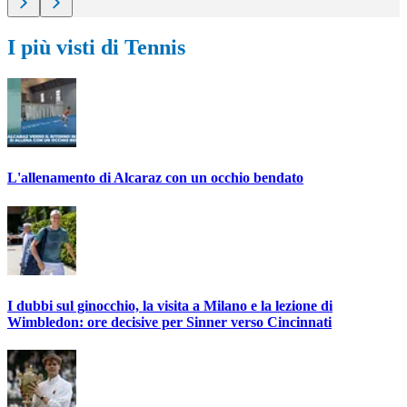
I più visti di Tennis
L'allenamento di Alcaraz con un occhio bendato
I dubbi sul ginocchio, la visita a Milano e la lezione di
Wimbledon: ore decisive per Sinner verso Cincinnati