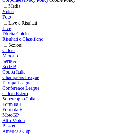
Corporate
Privacy Policy
Cookie Policy
Media
Video
Foto
Live e Risultati
Live
Diretta Calcio
Risultati e Classifiche
Sezioni
Calcio
Mercato
Serie A
Serie B
Coppa Italia
Champions League
Europa League
Conference League
Calcio Estero
Supercoppa Italiana
Formula 1
Formula E
MotoGP
Altri Motori
Basket
America's Cup