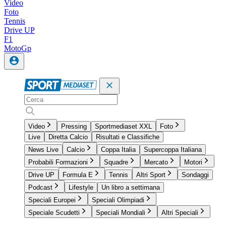
Video
Foto
Tennis
Drive UP
F1
MotoGp
Video
Pressing
Sportmediaset XXL
Foto
Live
Diretta Calcio
Risultati e Classifiche
News Live
Calcio
Coppa Italia
Supercoppa Italiana
Probabili Formazioni
Squadre
Mercato
Motori
Drive UP
Formula E
Tennis
Altri Sport
Sondaggi
Podcast
Lifestyle
Un libro a settimana
Speciali Europei
Speciali Olimpiadi
Speciale Scudetti
Speciali Mondiali
Altri Speciali