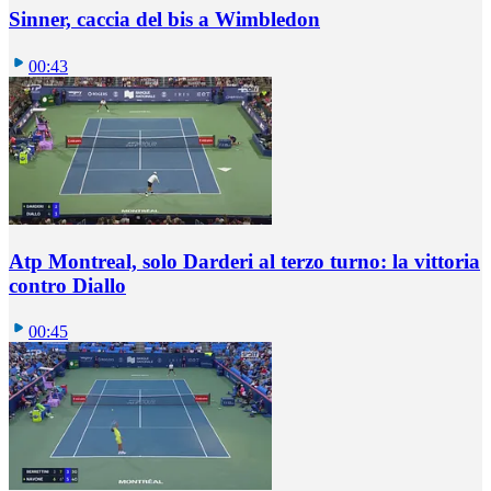
Sinner, caccia del bis a Wimbledon
00:43
Atp Montreal, solo Darderi al terzo turno: la vittoria
contro Diallo
00:45