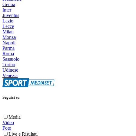
Genoa
Inter
Juventus
Lazio
Lecce
Milan
Monza
Napoli
Parma
Roma
Sassuolo
Torino
Udinese
Venezia
Seguici su
Media
Video
Foto
Live e Risultati