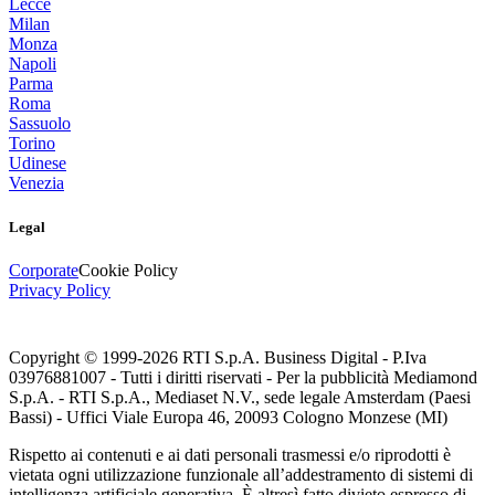
Lecce
Milan
Monza
Napoli
Parma
Roma
Sassuolo
Torino
Udinese
Venezia
Legal
Corporate
Cookie Policy
Privacy Policy
Copyright © 1999-
2026
RTI S.p.A. Business Digital - P.Iva
03976881007 - Tutti i diritti riservati - Per la pubblicità Mediamond
S.p.A. - RTI S.p.A., Mediaset N.V., sede legale Amsterdam (Paesi
Bassi) - Uffici Viale Europa 46, 20093 Cologno Monzese (MI)
Rispetto ai contenuti e ai dati personali trasmessi e/o riprodotti è
vietata ogni utilizzazione funzionale all’addestramento di sistemi di
intelligenza artificiale generativa. È altresì fatto divieto espresso di