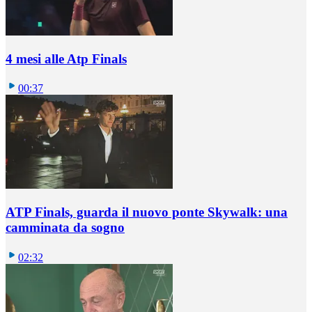
4 mesi alle Atp Finals
00:37
ATP Finals, guarda il nuovo ponte Skywalk: una
camminata da sogno
02:32