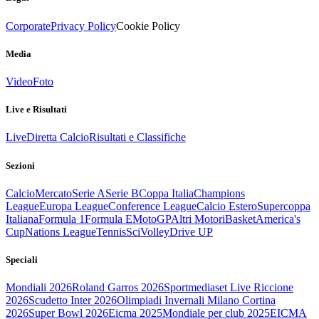
Corporate
Privacy Policy
Cookie Policy
Media
Video
Foto
Live e Risultati
Live
Diretta Calcio
Risultati e Classifiche
Sezioni
Calcio
Mercato
Serie A
Serie B
Coppa Italia
Champions
League
Europa League
Conference League
Calcio Estero
Supercoppa
Italiana
Formula 1
Formula E
MotoGP
Altri Motori
Basket
America's
Cup
Nations League
Tennis
Sci
Volley
Drive UP
Speciali
Mondiali 2026
Roland Garros 2026
Sportmediaset Live Riccione
2026
Scudetto Inter 2026
Olimpiadi Invernali Milano Cortina
2026
Super Bowl 2026
Eicma 2025
Mondiale per club 2025
EICMA