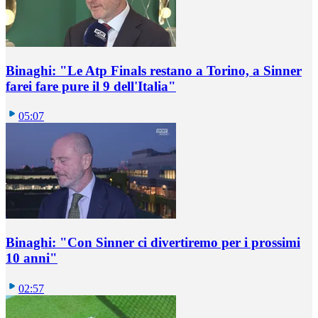
Binaghi: "Le Atp Finals restano a Torino, a Sinner
farei fare pure il 9 dell'Italia"
05:07
Binaghi: "Con Sinner ci divertiremo per i prossimi
10 anni"
02:57