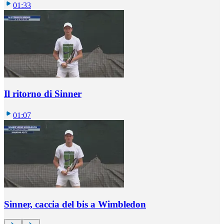
01:33
Il ritorno di Sinner
01:07
Sinner, caccia del bis a Wimbledon