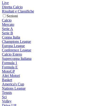
Live
Diretta Calcio
Risultati e Classifiche
Sezioni
Calcio
Mercato
Serie A
Serie B
Coppa Italia
Champions League
Europa League
Conference League
Calcio Estero
Supercoppa Italiana
Formula 1
Formula E
MotoGP
Altri Motori
Basket
America's Cup
Nations League
Tennis
Sci
Volley
Drive UP