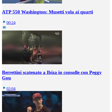
ATP 550 Washington: Musetti vola ai quarti
00:24
Berrettini scatenato a Ibiza in consolle con Peggy
Gou
02:04