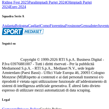
Riding Fest 2025
Paralimpiadi Parigi 2024
Olimpiadi Parigi
2024
Euro 2024
Squadra Serie A
Atalanta
Bologna
Cagliari
Como
Fiorentina
Frosinone
Genoa
Inter
Juvent
Seguici su
Copyright © 1999-
2026
RTI S.p.A. Business Digital -
P.Iva 03976881007 - Tutti i diritti riservati - Per la pubblicità
Mediamond S.p.A. - RTI S.p.A., Mediaset N.V., sede legale
Amsterdam (Paesi Bassi) - Uffici Viale Europa 46, 20093 Cologno
Monzese (MI)
Rispetto ai contenuti e ai dati personali trasmessi e/o
riprodotti è vietata ogni utilizzazione funzionale all’addestramento di
sistemi di intelligenza artificiale generativa. È altresì fatto divieto
espresso di utilizzare mezzi automatizzati di data scraping.
Legal