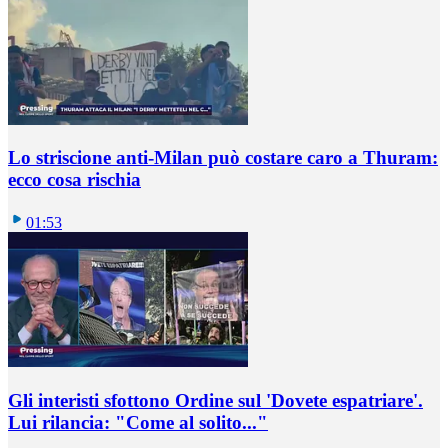
Lo striscione anti-Milan può costare caro a Thuram:
ecco cosa rischia
01:53
Gli interisti sfottono Ordine sul 'Dovete espatriare'.
Lui rilancia: "Come al solito..."