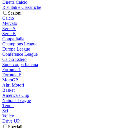
Diretta Calcio
Risultati e Classifiche
Sezioni
Calcio
Mercato
Serie A
Serie B
Coppa Italia
Champions League
Europa League
Conference League
Calcio Estero
Supercoppa Italiana
Formula 1
Formula E
MotoGP
Altri Motori
Basket
America's Cup
Nations League
Tennis
Sci
Volley
Drive UP
Speciali