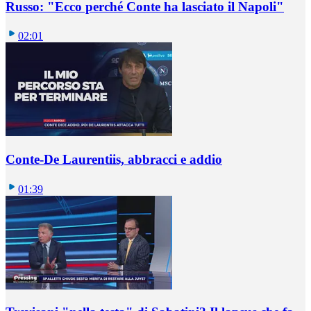
Russo: "Ecco perché Conte ha lasciato il Napoli"
02:01
Conte-De Laurentiis, abbracci e addio
01:39