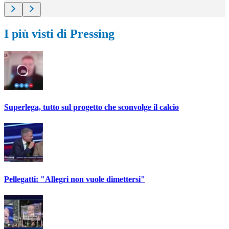
I più visti di Pressing
Superlega, tutto sul progetto che sconvolge il calcio
Pellegatti: "Allegri non vuole dimettersi"