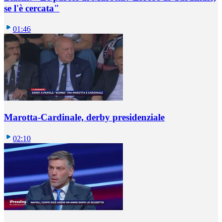
se l'è cercata"
01:46
Marotta-Cardinale, derby presidenziale
02:10