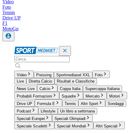
Video
Foto
Tennis
Drive UP
F1
MotoGp
Video
Pressing
Sportmediaset XXL
Foto
Live
Diretta Calcio
Risultati e Classifiche
News Live
Calcio
Coppa Italia
Supercoppa Italiana
Probabili Formazioni
Squadre
Mercato
Motori
Drive UP
Formula E
Tennis
Altri Sport
Sondaggi
Podcast
Lifestyle
Un libro a settimana
Speciali Europei
Speciali Olimpiadi
Speciale Scudetti
Speciali Mondiali
Altri Speciali