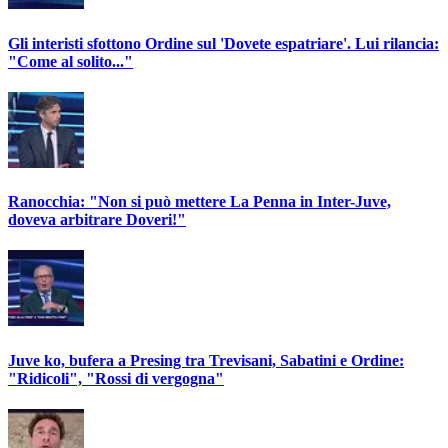
Gli interisti sfottono Ordine sul 'Dovete espatriare'. Lui rilancia:
"Come al solito..."
Ranocchia: "Non si può mettere La Penna in Inter-Juve,
doveva arbitrare Doveri!"
Juve ko, bufera a Presing tra Trevisani, Sabatini e Ordine:
"Ridicoli", "Rossi di vergogna"