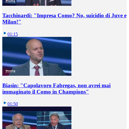
Tacchinardi: "Impresa Como? No, suicidio di Juve e
Milan!"
01:15
Biasin: "Capolavoro Fabregas, non avrei mai
immaginato il Como in Champions"
01:50