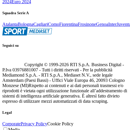
2024
Euro 2024
Squadra Serie A
Atalanta
Bologna
Cagliari
Como
Fiorentina
Frosinone
Genoa
Inter
Juvent
Seguici su
Copyright © 1999-
2026
RTI S.p.A. Business Digital -
P.Iva 03976881007 - Tutti i diritti riservati - Per la pubblicità
Mediamond S.p.A. - RTI S.p.A., Mediaset N.V., sede legale
Amsterdam (Paesi Bassi) - Uffici Viale Europa 46, 20093 Cologno
Monzese (MI)
Rispetto ai contenuti e ai dati personali trasmessi e/o
riprodotti è vietata ogni utilizzazione funzionale all’addestramento di
sistemi di intelligenza artificiale generativa. È altresì fatto divieto
espresso di utilizzare mezzi automatizzati di data scraping.
Legal
Corporate
Privacy Policy
Cookie Policy
Media