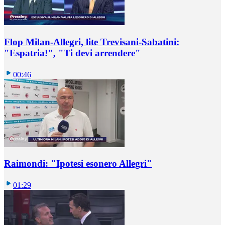
Flop Milan-Allegri, lite Trevisani-Sabatini:
"Espatria!", "Ti devi arrendere"
00:46
Raimondi: "Ipotesi esonero Allegri"
01:29