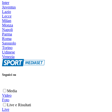
Inter
Juventus
Lazio
Lecce
Milan
Monza
Napoli
Parma
Roma
Sassuolo
Torino
Udinese
Venezia
Seguici su
Media
Video
Foto
Live e Risultati
Live