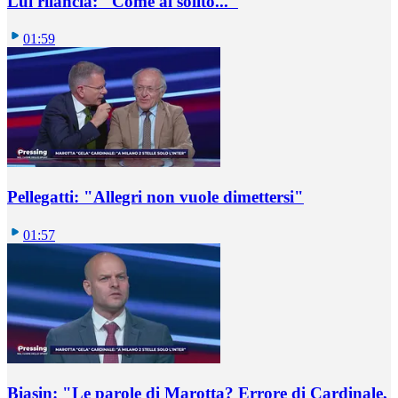
Lui rilancia: "Come al solito..."
01:59
Pellegatti: "Allegri non vuole dimettersi"
01:57
Biasin: "Le parole di Marotta? Errore di Cardinale,