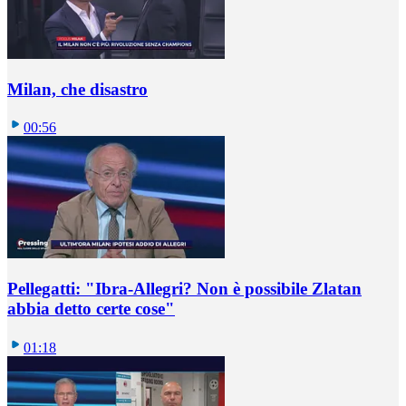
Milan, che disastro
00:56
Pellegatti: "Ibra-Allegri? Non è possibile Zlatan
abbia detto certe cose"
01:18