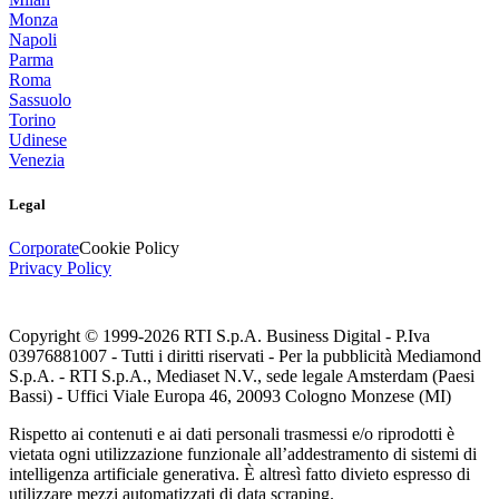
Monza
Napoli
Parma
Roma
Sassuolo
Torino
Udinese
Venezia
Legal
Corporate
Cookie Policy
Privacy Policy
Copyright © 1999-
2026
RTI S.p.A. Business Digital - P.Iva
03976881007 - Tutti i diritti riservati - Per la pubblicità Mediamond
S.p.A. - RTI S.p.A., Mediaset N.V., sede legale Amsterdam (Paesi
Bassi) - Uffici Viale Europa 46, 20093 Cologno Monzese (MI)
Rispetto ai contenuti e ai dati personali trasmessi e/o riprodotti è
vietata ogni utilizzazione funzionale all’addestramento di sistemi di
intelligenza artificiale generativa. È altresì fatto divieto espresso di
utilizzare mezzi automatizzati di data scraping.