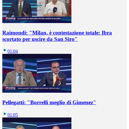
Raimondi: "Milan, è contestazione totale: Ibra
scortato per uscire da San Siro"
01:04
Pellegatti: "Borrelli meglio di Gimenez"
01:05