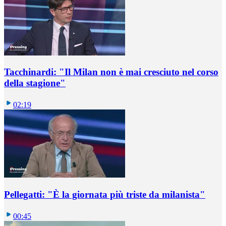
Tacchinardi: "Il Milan non è mai cresciuto nel corso
della stagione"
02:19
Pellegatti: "È la giornata più triste da milanista"
00:45