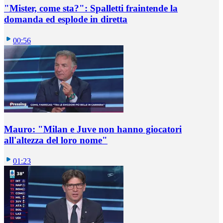
"Mister, come sta?": Spalletti fraintende la
domanda ed esplode in diretta
00:56
Mauro: "Milan e Juve non hanno giocatori
all'altezza del loro nome"
01:23