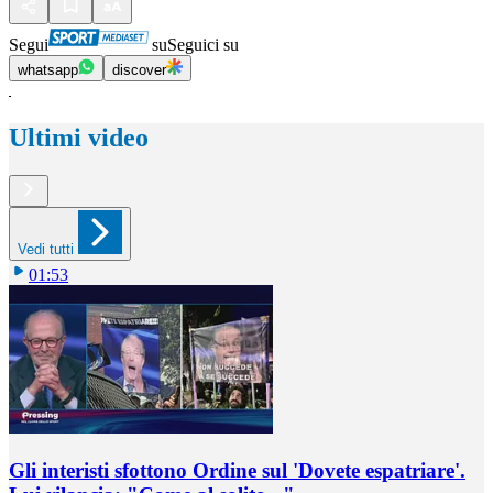
Segui
su
Seguici su
whatsapp
discover
Ultimi video
Vedi tutti
01:53
Gli interisti sfottono Ordine sul 'Dovete espatriare'.