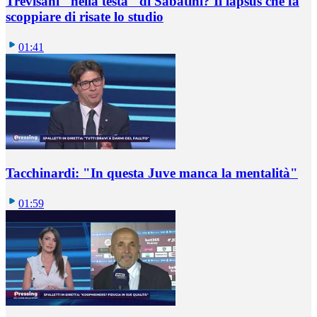
Trevisani "nella testa" di Sabatini? Il lapsus che fa
scoppiare di risate lo studio
01:41
Tacchinardi: "In questa Juve manca la mentalità"
01:59