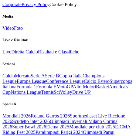
Corporate
Privacy Policy
Cookie Policy
Media
Video
Foto
Live e Risultati
Live
Diretta Calcio
Risultati e Classifiche
Sezioni
Calcio
Mercato
Serie A
Serie B
Coppa Italia
Champions
League
Europa League
Conference League
Calcio Estero
Supercoppa
Italiana
Formula 1
Formula E
MotoGP
Altri Motori
Basket
America's
Cup
Nations League
Tennis
Sci
Volley
Drive UP
Speciali
Mondiali 2026
Roland Garros 2026
Sportmediaset Live Riccione
2026
Scudetto Inter 2026
Olimpiadi Invernali Milano Cortina
2026
Super Bowl 2026
Eicma 2025
Mondiale per club 2025
EICMA
Riding Fest 2025
Paralimpiadi Parigi 2024
Olimpiadi Parigi