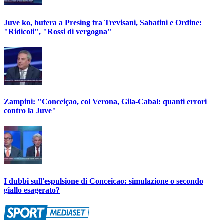
Juve ko, bufera a Presing tra Trevisani, Sabatini e Ordine:
"Ridicoli", "Rossi di vergogna"
Zampini: "Conceiçao, col Verona, Gila-Cabal: quanti errori
contro la Juve"
I dubbi sull'espulsione di Conceicao: simulazione o secondo
giallo esagerato?