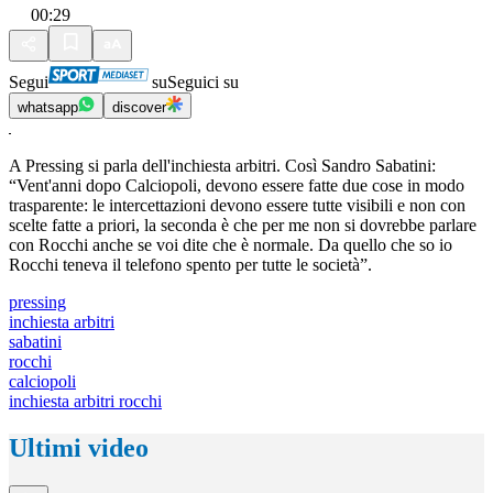
00:29
Segui
su
Seguici su
whatsapp
discover
A Pressing si parla dell'inchiesta arbitri. Così Sandro Sabatini:
“Vent'anni dopo Calciopoli, devono essere fatte due cose in modo
trasparente: le intercettazioni devono essere tutte visibili e non con
scelte fatte a priori, la seconda è che per me non si dovrebbe parlare
con Rocchi anche se voi dite che è normale. Da quello che so io
Rocchi teneva il telefono spento per tutte le società”.
pressing
inchiesta arbitri
sabatini
rocchi
calciopoli
inchiesta arbitri rocchi
Ultimi video