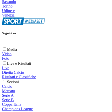
Sassuolo
Torino
Udinese
Venezia
Seguici su
Media
Video
Foto
Live e Risultati
Live
Diretta Calcio
Risultati e Classifiche
Sezioni
Calcio
Mercato
Serie A
Serie B
Coppa Italia
Champions League