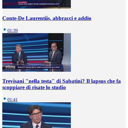
Conte-De Laurentiis, abbracci e addio
01:39
Trevisani "nella testa" di Sabatini? Il lapsus che fa
scoppiare di risate lo studio
01:41