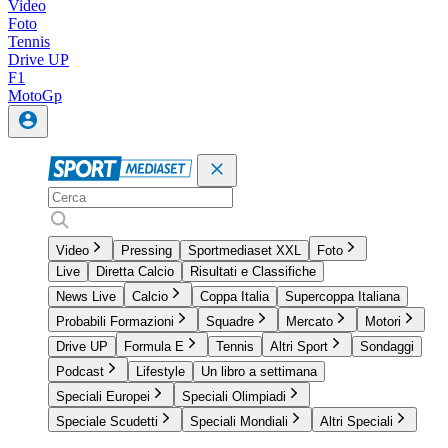
Video
Foto
Tennis
Drive UP
F1
MotoGp
Video
Pressing
Sportmediaset XXL
Foto
Live
Diretta Calcio
Risultati e Classifiche
News Live
Calcio
Coppa Italia
Supercoppa Italiana
Probabili Formazioni
Squadre
Mercato
Motori
Drive UP
Formula E
Tennis
Altri Sport
Sondaggi
Podcast
Lifestyle
Un libro a settimana
Speciali Europei
Speciali Olimpiadi
Speciale Scudetti
Speciali Mondiali
Altri Speciali