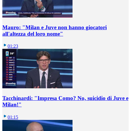
Mauro: "Milan e Juve non hanno giocatori
all'altezza del loro nome"
01:23
Tacchinardi: "Impresa Como? No, suicidio di Juve e
Milan!"
01:15