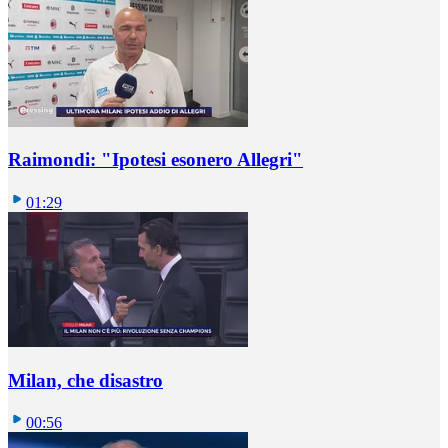
Raimondi: "Ipotesi esonero Allegri"
01:29
Milan, che disastro
00:56