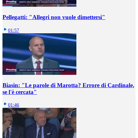
Pellegatti: "Allegri non vuole dimettersi"
01:57
Biasin: "Le parole di Marotta? Errore di Cardinale,
se l'è cercata"
01:46