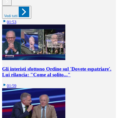
Vedi tutti
01:53
Gli interisti sfottono Ordine sul 'Dovete espatriare'.
Lui rilancia: "Come al solito..."
01:59