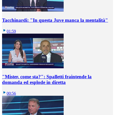
Tacchinardi: "In questa Juve manca la mentalità"
01:59
"Mister, come sta?": Spalletti fraintende la
domanda ed esplode in diretta
00:56