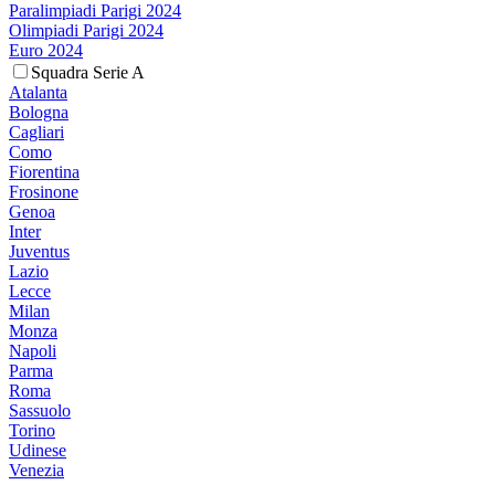
Paralimpiadi Parigi 2024
Olimpiadi Parigi 2024
Euro 2024
Squadra Serie A
Atalanta
Bologna
Cagliari
Como
Fiorentina
Frosinone
Genoa
Inter
Juventus
Lazio
Lecce
Milan
Monza
Napoli
Parma
Roma
Sassuolo
Torino
Udinese
Venezia