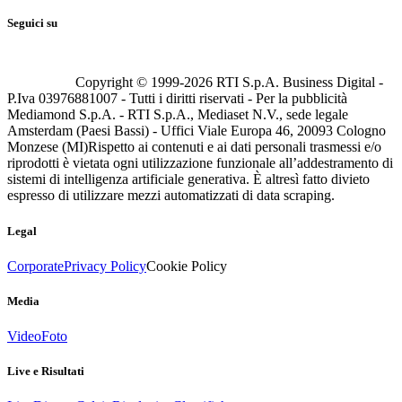
Seguici su
Copyright © 1999-
2026
RTI S.p.A. Business Digital -
P.Iva 03976881007 - Tutti i diritti riservati - Per la pubblicità
Mediamond S.p.A. - RTI S.p.A., Mediaset N.V., sede legale
Amsterdam (Paesi Bassi) - Uffici Viale Europa 46, 20093 Cologno
Monzese (MI)
Rispetto ai contenuti e ai dati personali trasmessi e/o
riprodotti è vietata ogni utilizzazione funzionale all’addestramento di
sistemi di intelligenza artificiale generativa. È altresì fatto divieto
espresso di utilizzare mezzi automatizzati di data scraping.
Legal
Corporate
Privacy Policy
Cookie Policy
Media
Video
Foto
Live e Risultati