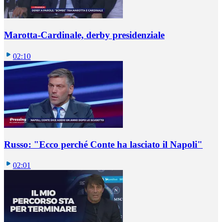
Marotta-Cardinale, derby presidenziale
02:10
Russo: "Ecco perché Conte ha lasciato il Napoli"
02:01