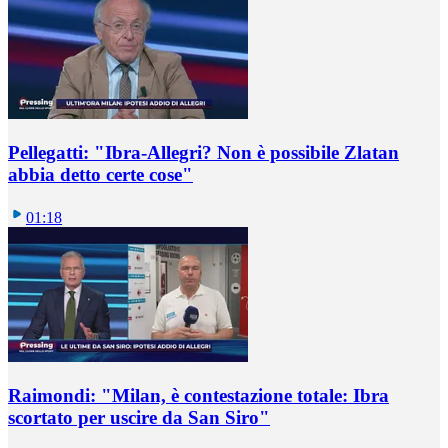
Pellegatti: "Ibra-Allegri? Non è possibile Zlatan
abbia detto certe cose"
01:18
Raimondi: "Milan, è contestazione totale: Ibra
scortato per uscire da San Siro"