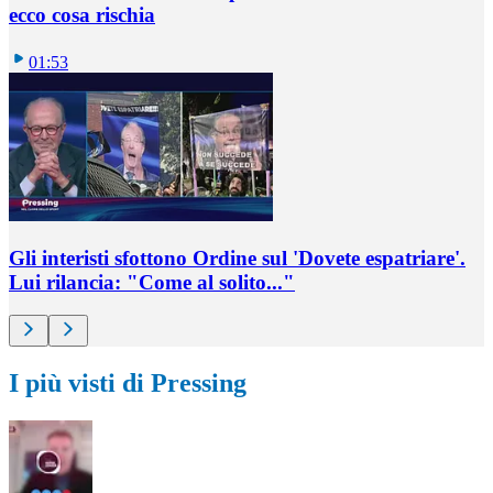
ecco cosa rischia
01:53
Gli interisti sfottono Ordine sul 'Dovete espatriare'.
Lui rilancia: "Come al solito..."
I più visti di Pressing