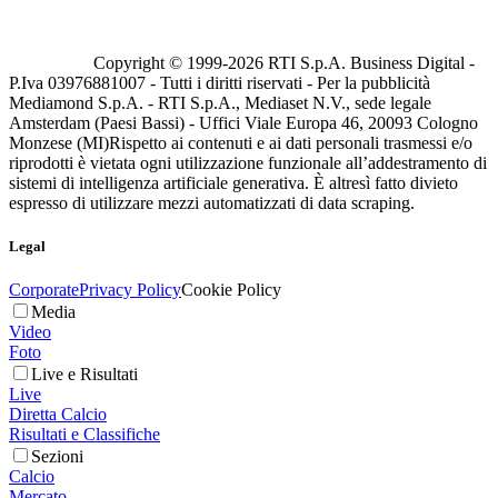
Copyright © 1999-
2026
RTI S.p.A. Business Digital -
P.Iva 03976881007 - Tutti i diritti riservati - Per la pubblicità
Mediamond S.p.A. - RTI S.p.A., Mediaset N.V., sede legale
Amsterdam (Paesi Bassi) - Uffici Viale Europa 46, 20093 Cologno
Monzese (MI)
Rispetto ai contenuti e ai dati personali trasmessi e/o
riprodotti è vietata ogni utilizzazione funzionale all’addestramento di
sistemi di intelligenza artificiale generativa. È altresì fatto divieto
espresso di utilizzare mezzi automatizzati di data scraping.
Legal
Corporate
Privacy Policy
Cookie Policy
Media
Video
Foto
Live e Risultati
Live
Diretta Calcio
Risultati e Classifiche
Sezioni
Calcio
Mercato