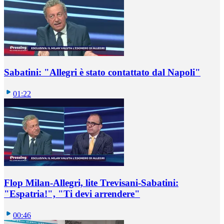
Sabatini: "Allegri è stato contattato dal Napoli"
01:22
Flop Milan-Allegri, lite Trevisani-Sabatini:
"Espatria!", "Ti devi arrendere"
00:46