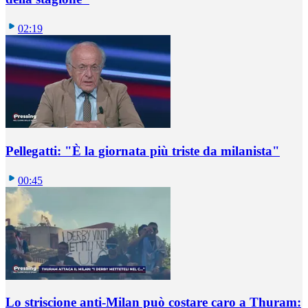
02:19
Pellegatti: "È la giornata più triste da milanista"
00:45
Lo striscione anti-Milan può costare caro a Thuram: