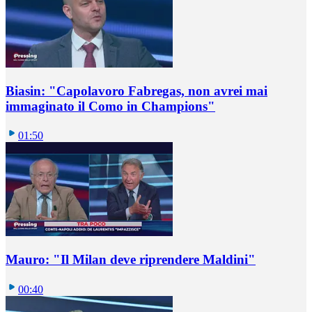
Biasin: "Capolavoro Fabregas, non avrei mai
immaginato il Como in Champions"
01:50
Mauro: "Il Milan deve riprendere Maldini"
00:40