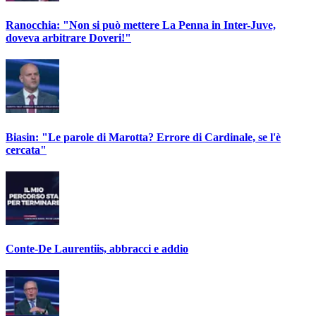
Ranocchia: "Non si può mettere La Penna in Inter-Juve,
doveva arbitrare Doveri!"
Biasin: "Le parole di Marotta? Errore di Cardinale, se l'è
cercata"
Conte-De Laurentiis, abbracci e addio