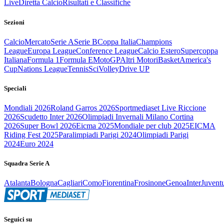
Live
Diretta Calcio
Risultati e Classifiche
Sezioni
Calcio
Mercato
Serie A
Serie B
Coppa Italia
Champions
League
Europa League
Conference League
Calcio Estero
Supercoppa
Italiana
Formula 1
Formula E
MotoGP
Altri Motori
Basket
America's
Cup
Nations League
Tennis
Sci
Volley
Drive UP
Speciali
Mondiali 2026
Roland Garros 2026
Sportmediaset Live Riccione
2026
Scudetto Inter 2026
Olimpiadi Invernali Milano Cortina
2026
Super Bowl 2026
Eicma 2025
Mondiale per club 2025
EICMA
Riding Fest 2025
Paralimpiadi Parigi 2024
Olimpiadi Parigi
2024
Euro 2024
Squadra Serie A
Atalanta
Bologna
Cagliari
Como
Fiorentina
Frosinone
Genoa
Inter
Juvent
Seguici su