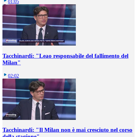
01:05
Tacchinardi: "Leao responsabile del fallimento del
Milan"
02:02
Tacchinardi: "Il Milan non è mai cresciuto nel corso
della stagione"