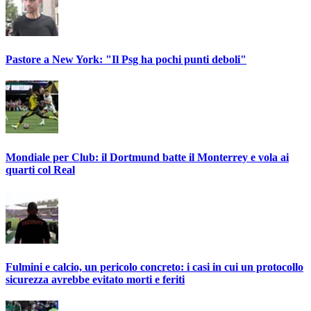
Pastore a New York: "Il Psg ha pochi punti deboli"
Mondiale per Club: il Dortmund batte il Monterrey e vola ai
quarti col Real
Fulmini e calcio, un pericolo concreto: i casi in cui un protocollo
sicurezza avrebbe evitato morti e feriti