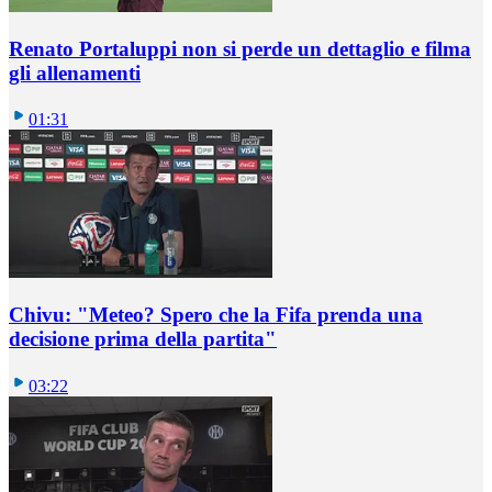
Renato Portaluppi non si perde un dettaglio e filma
gli allenamenti
01:31
Chivu: "Meteo? Spero che la Fifa prenda una
decisione prima della partita"
03:22