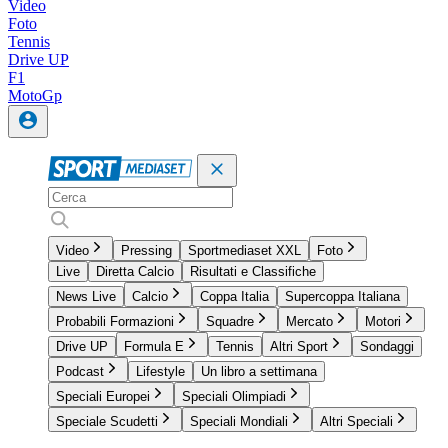
Video
Foto
Tennis
Drive UP
F1
MotoGp
Video
Pressing
Sportmediaset XXL
Foto
Live
Diretta Calcio
Risultati e Classifiche
News Live
Calcio
Coppa Italia
Supercoppa Italiana
Probabili Formazioni
Squadre
Mercato
Motori
Drive UP
Formula E
Tennis
Altri Sport
Sondaggi
Podcast
Lifestyle
Un libro a settimana
Speciali Europei
Speciali Olimpiadi
Speciale Scudetti
Speciali Mondiali
Altri Speciali