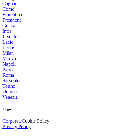
Cagliari
Como
Fiorentina
Frosinone
Genoa
Inter
Juventus
Lazio
Lecce
Milan
Monza
Napoli
Parma
Roma
Sassuolo
Torino
Udinese
Venezia
Legal
Corporate
Cookie Policy
Privacy Policy