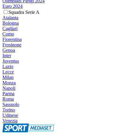
Olimpiadi Parigi 2024
Euro 2024
Squadra Serie A
Atalanta
Bologna
Cagliari
Como
Fiorentina
Frosinone
Genoa
Inter
Juventus
Lazio
Lecce
Milan
Monza
Napoli
Parma
Roma
Sassuolo
Torino
Udinese
Venezia