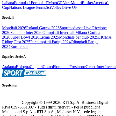
Italiana
Formula 1
Formula E
MotoGP
Altri Motori
Basket
America's
Cup
Nations League
Tennis
Sci
Volley
Drive UP
Speciali
Mondiali 2026
Roland Garros 2026
Sportmediaset Live Riccione
2026
Scudetto Inter 2026
Olimpiadi Invernali Milano Cortina
2026
Super Bowl 2026
Eicma 2025
Mondiale per club 2025
EICMA
Riding Fest 2025
Paralimpiadi Parigi 2024
Olimpiadi Parigi
2024
Euro 2024
Squadra Serie A
Atalanta
Bologna
Cagliari
Como
Fiorentina
Frosinone
Genoa
Inter
Juvent
Seguici su
Copyright © 1999-
2026
RTI S.p.A. Business Digital -
P.Iva 03976881007 - Tutti i diritti riservati - Per la pubblicità
Mediamond S.p.A. - RTI S.p.A., Mediaset N.V., sede legale