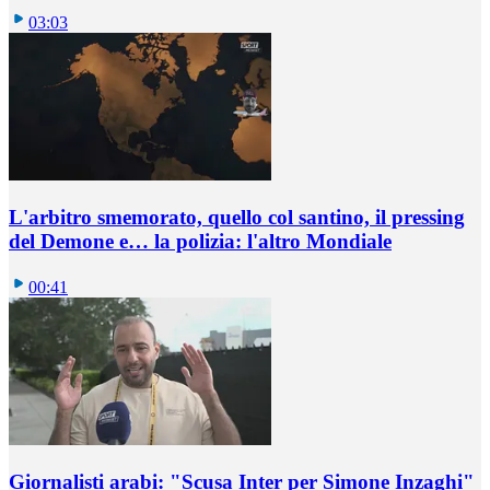
03:03
L'arbitro smemorato, quello col santino, il pressing
del Demone e… la polizia: l'altro Mondiale
00:41
Giornalisti arabi: "Scusa Inter per Simone Inzaghi"