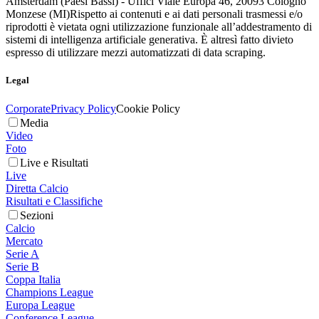
Amsterdam (Paesi Bassi) - Uffici Viale Europa 46, 20093 Cologno
Monzese (MI)
Rispetto ai contenuti e ai dati personali trasmessi e/o
riprodotti è vietata ogni utilizzazione funzionale all’addestramento di
sistemi di intelligenza artificiale generativa. È altresì fatto divieto
espresso di utilizzare mezzi automatizzati di data scraping.
Legal
Corporate
Privacy Policy
Cookie Policy
Media
Video
Foto
Live e Risultati
Live
Diretta Calcio
Risultati e Classifiche
Sezioni
Calcio
Mercato
Serie A
Serie B
Coppa Italia
Champions League
Europa League
Conference League