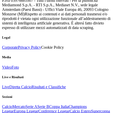
P.Iva 03976881007 - Tutti i diritti riservati - Per la pubblicità
Mediamond S.p.A. - RTI S.p.A., Mediaset N.V., sede legale
Amsterdam (Paesi Bassi) - Uffici Viale Europa 46, 20093 Cologno
Monzese (MI)
Rispetto ai contenuti e ai dati personali trasmessi e/o
riprodotti è vietata ogni utilizzazione funzionale all’addestramento di
sistemi di intelligenza artificiale generativa. È altresì fatto divieto
espresso di utilizzare mezzi automatizzati di data scraping.
Legal
Corporate
Privacy Policy
Cookie Policy
Media
Video
Foto
Live e Risultati
Live
Diretta Calcio
Risultati e Classifiche
Sezioni
Calcio
Mercato
Serie A
Serie B
Coppa Italia
Champions
League
Europa League
Conference League
Calcio Estero
Supercoppa