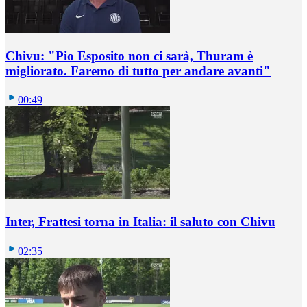
Chivu: "Pio Esposito non ci sarà, Thuram è
migliorato. Faremo di tutto per andare avanti"
00:49
Inter, Frattesi torna in Italia: il saluto con Chivu
02:35