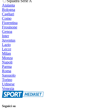
Squadra Serie A
Atalanta
Bologna
Cagliari
Como
Fiorentina
Frosinone
Genoa
Inter
Juventus
Lazio
Lecce
Milan
Monza
Napoli
Parma
Roma
Sassuolo
Torino
Udinese
Venezia
Seguici su