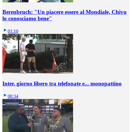
Berenbruch: "Un piacere essere al Mondiale, Chivu
lo conosciamo bene"
01:10
Inter, giorno libero tra telefonate e... monopattino
00:34