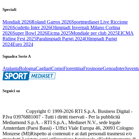
Speciali
Mondiali 2026
Roland Garros 2026
Sportmediaset Live Riccione
2026
Scudetto Inter 2026
Olimpiadi Invernali Milano Cortina
2026
Super Bowl 2026
Eicma 2025
Mondiale per club 2025
EICMA
Riding Fest 2025
Paralimpiadi Parigi 2024
Olimpiadi Parigi
2024
Euro 2024
Squadra Serie A
Atalanta
Bologna
Cagliari
Como
Fiorentina
Frosinone
Genoa
Inter
Juvent
Seguici su
Copyright © 1999-
2026
RTI S.p.A. Business Digital -
P.Iva 03976881007 - Tutti i diritti riservati - Per la pubblicità
Mediamond S.p.A. - RTI S.p.A., Mediaset N.V., sede legale
Amsterdam (Paesi Bassi) - Uffici Viale Europa 46, 20093 Cologno
Monzese (MI)
Rispetto ai contenuti e ai dati personali trasmessi e/o