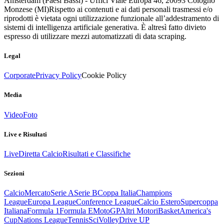
Amsterdam (Paesi Bassi) - Uffici Viale Europa 46, 20093 Cologno
Monzese (MI)
Rispetto ai contenuti e ai dati personali trasmessi e/o
riprodotti è vietata ogni utilizzazione funzionale all’addestramento di
sistemi di intelligenza artificiale generativa. È altresì fatto divieto
espresso di utilizzare mezzi automatizzati di data scraping.
Legal
Corporate
Privacy Policy
Cookie Policy
Media
Video
Foto
Live e Risultati
Live
Diretta Calcio
Risultati e Classifiche
Sezioni
Calcio
Mercato
Serie A
Serie B
Coppa Italia
Champions
League
Europa League
Conference League
Calcio Estero
Supercoppa
Italiana
Formula 1
Formula E
MotoGP
Altri Motori
Basket
America's
Cup
Nations League
Tennis
Sci
Volley
Drive UP