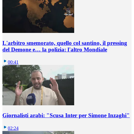
L'arbitro smemorato, quello col santino, il pressing
del Demone e… la polizia: l'altro Mondiale
00:41
Giornalisti arabi: "Scusa Inter per Simone Inzaghi"
02:24