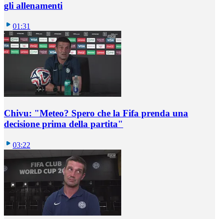
gli allenamenti
01:31
Chivu: "Meteo? Spero che la Fifa prenda una
decisione prima della partita"
03:22