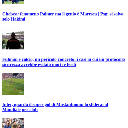
Chelsea: fenomeno Palmer ma il genio è Maresca | Psg: si salva
solo Hakimi
Fulmini e calcio, un pericolo concreto: i casi in cui un protocollo
sicurezza avrebbe evitato morti e feriti
Inter, guarda il super gol di Mastantuono: lo sfiderai al
Mondiale per club