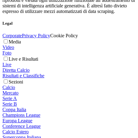
riprodotti è vietata ogni utilizzazione funzionale all’addestramento di
sistemi di intelligenza artificiale generativa. È altresì fatto divieto
espresso di utilizzare mezzi automatizzati di data scraping.
Legal
Corporate
Privacy Policy
Cookie Policy
Media
Video
Foto
Live e Risultati
Live
Diretta Calcio
Risultati e Classifiche
Sezioni
Calcio
Mercato
Serie A
Serie B
Coppa Italia
Champions League
Europa League
Conference League
Calcio Estero
Supercoppa Italiana