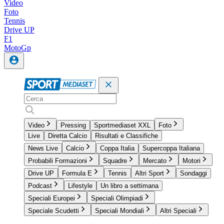
Video
Foto
Tennis
Drive UP
F1
MotoGp
Video
Pressing
Sportmediaset XXL
Foto
Live
Diretta Calcio
Risultati e Classifiche
News Live
Calcio
Coppa Italia
Supercoppa Italiana
Probabili Formazioni
Squadre
Mercato
Motori
Drive UP
Formula E
Tennis
Altri Sport
Sondaggi
Podcast
Lifestyle
Un libro a settimana
Speciali Europei
Speciali Olimpiadi
Speciale Scudetti
Speciali Mondiali
Altri Speciali