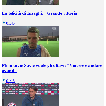
La felicità di Inzaghi: "Grande vittoria"
01:46
Milinkovic-Savic vuole gli ottavi: "Vincere e andare
avanti"
01:16