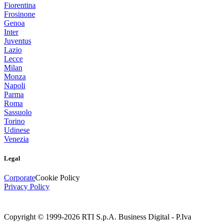
Fiorentina
Frosinone
Genoa
Inter
Juventus
Lazio
Lecce
Milan
Monza
Napoli
Parma
Roma
Sassuolo
Torino
Udinese
Venezia
Legal
Corporate
Cookie Policy
Privacy Policy
Copyright © 1999-
2026
RTI S.p.A. Business Digital - P.Iva