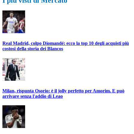
I più visti di Mercato
Real Madrid, colpo Diomandé: ecco la top 10 degli acquisti più
costosi della storia dei Blancos
Milan, rispunta Osorio: è il jolly perfetto per Amorim. E può
arrivare senza l'addio di Leao