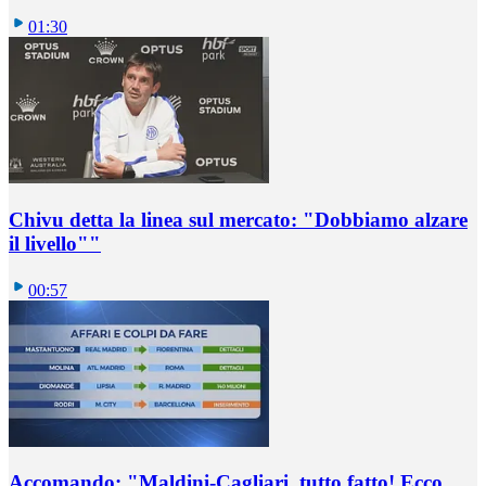
01:30
Chivu detta la linea sul mercato: "Dobbiamo alzare
il livello""
00:57
Accomando: "Maldini-Cagliari, tutto fatto! Ecco