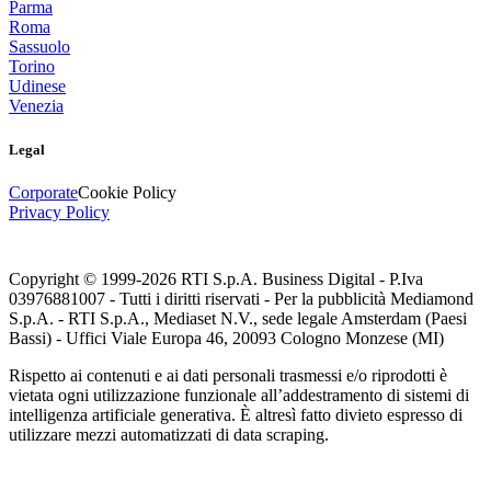
Parma
Roma
Sassuolo
Torino
Udinese
Venezia
Legal
Corporate
Cookie Policy
Privacy Policy
Copyright © 1999-
2026
RTI S.p.A. Business Digital - P.Iva
03976881007 - Tutti i diritti riservati - Per la pubblicità Mediamond
S.p.A. - RTI S.p.A., Mediaset N.V., sede legale Amsterdam (Paesi
Bassi) - Uffici Viale Europa 46, 20093 Cologno Monzese (MI)
Rispetto ai contenuti e ai dati personali trasmessi e/o riprodotti è
vietata ogni utilizzazione funzionale all’addestramento di sistemi di
intelligenza artificiale generativa. È altresì fatto divieto espresso di
utilizzare mezzi automatizzati di data scraping.