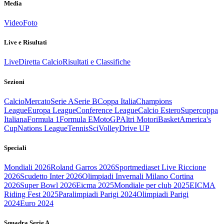
Media
Video
Foto
Live e Risultati
Live
Diretta Calcio
Risultati e Classifiche
Sezioni
Calcio
Mercato
Serie A
Serie B
Coppa Italia
Champions
League
Europa League
Conference League
Calcio Estero
Supercoppa
Italiana
Formula 1
Formula E
MotoGP
Altri Motori
Basket
America's
Cup
Nations League
Tennis
Sci
Volley
Drive UP
Speciali
Mondiali 2026
Roland Garros 2026
Sportmediaset Live Riccione
2026
Scudetto Inter 2026
Olimpiadi Invernali Milano Cortina
2026
Super Bowl 2026
Eicma 2025
Mondiale per club 2025
EICMA
Riding Fest 2025
Paralimpiadi Parigi 2024
Olimpiadi Parigi
2024
Euro 2024
Squadra Serie A