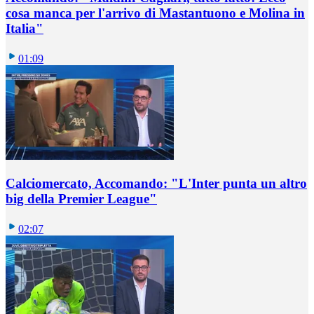
cosa manca per l'arrivo di Mastantuono e Molina in
Italia"
01:09
Calciomercato, Accomando: "L'Inter punta un altro
big della Premier League"
02:07