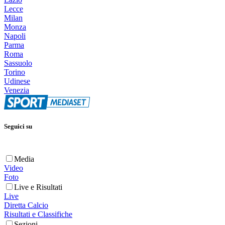
Lecce
Milan
Monza
Napoli
Parma
Roma
Sassuolo
Torino
Udinese
Venezia
Seguici su
Media
Video
Foto
Live e Risultati
Live
Diretta Calcio
Risultati e Classifiche
Sezioni