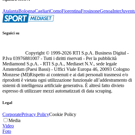
Atalanta
Bologna
Cagliari
Como
Fiorentina
Frosinone
Genoa
Inter
Juvent
Seguici su
Copyright © 1999-
2026
RTI S.p.A. Business Digital -
P.Iva 03976881007 - Tutti i diritti riservati - Per la pubblicità
Mediamond S.p.A. - RTI S.p.A., Mediaset N.V., sede legale
Amsterdam (Paesi Bassi) - Uffici Viale Europa 46, 20093 Cologno
Monzese (MI)
Rispetto ai contenuti e ai dati personali trasmessi e/o
riprodotti è vietata ogni utilizzazione funzionale all’addestramento di
sistemi di intelligenza artificiale generativa. È altresì fatto divieto
espresso di utilizzare mezzi automatizzati di data scraping.
Legal
Corporate
Privacy Policy
Cookie Policy
Media
Video
Foto