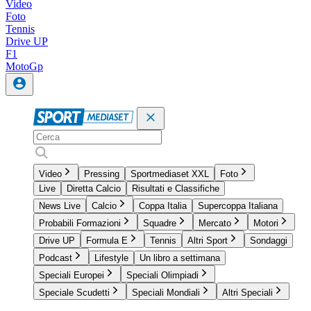
Video
Foto
Tennis
Drive UP
F1
MotoGp
Video
Pressing
Sportmediaset XXL
Foto
Live
Diretta Calcio
Risultati e Classifiche
News Live
Calcio
Coppa Italia
Supercoppa Italiana
Probabili Formazioni
Squadre
Mercato
Motori
Drive UP
Formula E
Tennis
Altri Sport
Sondaggi
Podcast
Lifestyle
Un libro a settimana
Speciali Europei
Speciali Olimpiadi
Speciale Scudetti
Speciali Mondiali
Altri Speciali