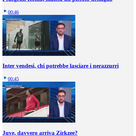
00:46
Inter vendesi, chi potrebbe lasciare i nerazzurri
00:45
Juve, davvero arriva Zirkzee?