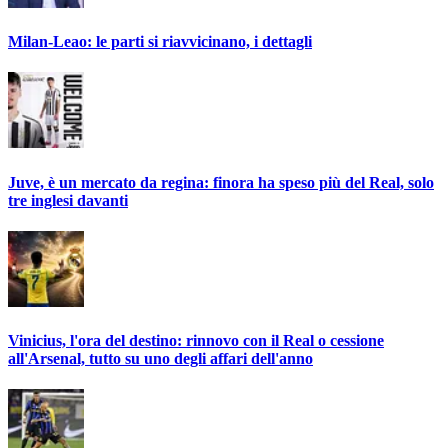
Milan-Leao: le parti si riavvicinano, i dettagli
Juve, è un mercato da regina: finora ha speso più del Real, solo
tre inglesi davanti
Vinicius, l'ora del destino: rinnovo con il Real o cessione
all'Arsenal, tutto su uno degli affari dell'anno