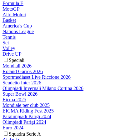
Formula E
MotoGP
Altri Motori
Basket
America's Cup
Nations League
Tennis
Sci
Volley
Drive UP
Speciali
Mondiali 2026
Roland Garros 2026
Sportmediaset Live Riccione 2026
Scudetto Inter 2026
Olimpiadi Invernali Milano Cortina 2026
Super Bowl 2026
Eicma 2025
Mondiale per club 2025
EICMA Riding Fest 2025
Paralimpiadi Parigi 2024
Olimpiadi Parigi 2024
Euro 2024
Squadra Serie A
Atalanta