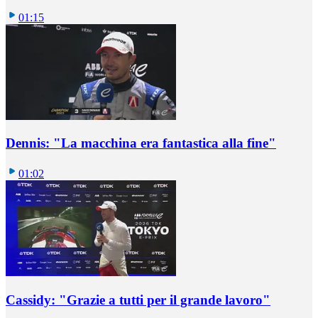
01:15
Dennis: "La macchina era fantastica alla fine"
01:02
Cassidy: "Grazie a tutti per il grande lavoro"