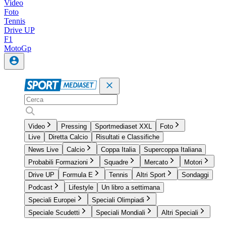
Video
Foto
Tennis
Drive UP
F1
MotoGp
Video
Pressing
Sportmediaset XXL
Foto
Live
Diretta Calcio
Risultati e Classifiche
News Live
Calcio
Coppa Italia
Supercoppa Italiana
Probabili Formazioni
Squadre
Mercato
Motori
Drive UP
Formula E
Tennis
Altri Sport
Sondaggi
Podcast
Lifestyle
Un libro a settimana
Speciali Europei
Speciali Olimpiadi
Speciale Scudetti
Speciali Mondiali
Altri Speciali