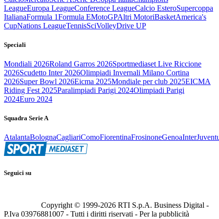
League
Europa League
Conference League
Calcio Estero
Supercoppa
Italiana
Formula 1
Formula E
MotoGP
Altri Motori
Basket
America's
Cup
Nations League
Tennis
Sci
Volley
Drive UP
Speciali
Mondiali 2026
Roland Garros 2026
Sportmediaset Live Riccione
2026
Scudetto Inter 2026
Olimpiadi Invernali Milano Cortina
2026
Super Bowl 2026
Eicma 2025
Mondiale per club 2025
EICMA
Riding Fest 2025
Paralimpiadi Parigi 2024
Olimpiadi Parigi
2024
Euro 2024
Squadra Serie A
Atalanta
Bologna
Cagliari
Como
Fiorentina
Frosinone
Genoa
Inter
Juvent
Seguici su
Copyright © 1999-
2026
RTI S.p.A. Business Digital -
P.Iva 03976881007 - Tutti i diritti riservati - Per la pubblicità