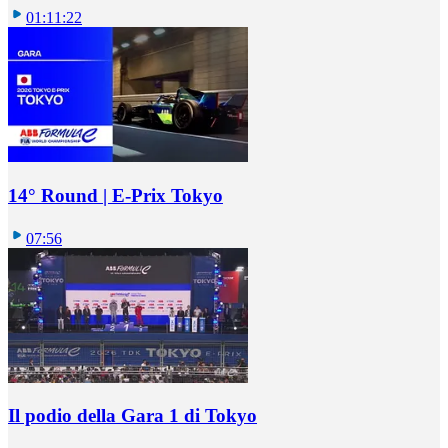
01:11:22
14° Round | E-Prix Tokyo
07:56
Il podio della Gara 1 di Tokyo