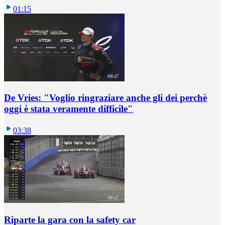
01:15
De Vries: "Voglio ringraziare anche gli dei perchè
oggi è stata veramente difficile"
03:38
Riparte la gara con la safety car