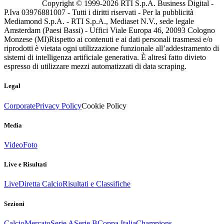
Copyright © 1999-
2026
RTI S.p.A. Business Digital -
P.Iva 03976881007 - Tutti i diritti riservati - Per la pubblicità
Mediamond S.p.A. - RTI S.p.A., Mediaset N.V., sede legale
Amsterdam (Paesi Bassi) - Uffici Viale Europa 46, 20093 Cologno
Monzese (MI)
Rispetto ai contenuti e ai dati personali trasmessi e/o
riprodotti è vietata ogni utilizzazione funzionale all’addestramento di
sistemi di intelligenza artificiale generativa. È altresì fatto divieto
espresso di utilizzare mezzi automatizzati di data scraping.
Legal
Corporate
Privacy Policy
Cookie Policy
Media
Video
Foto
Live e Risultati
Live
Diretta Calcio
Risultati e Classifiche
Sezioni
Calcio
Mercato
Serie A
Serie B
Coppa Italia
Champions