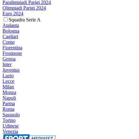
Paralimpiadi Parigi 2024
Olimpiadi Parigi 2024
Euro 2024
Squadra Serie A
Atalanta
Bologna
Cagliari
Como
Fiorentina
Frosinone
Genoa
Inter
Juventus
Lazio
Lecce
Milan
Monza
Napoli
Parma
Roma
Sassuolo
Torino
Udinese
Venezia