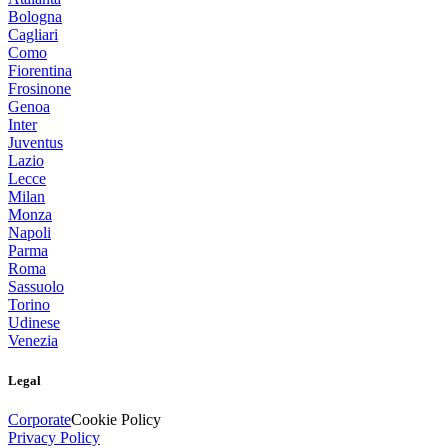
Bologna
Cagliari
Como
Fiorentina
Frosinone
Genoa
Inter
Juventus
Lazio
Lecce
Milan
Monza
Napoli
Parma
Roma
Sassuolo
Torino
Udinese
Venezia
Legal
Corporate
Cookie Policy
Privacy Policy