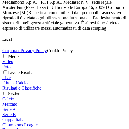
Mediamond S.p.A. - RTI S.p.A., Mediaset N.V., sede legale
Amsterdam (Paesi Bassi) - Uffici Viale Europa 46, 20093 Cologno
Monzese (MI)
Rispetto ai contenuti e ai dati personali trasmessi e/o
riprodotti è vietata ogni utilizzazione funzionale all’addestramento di
sistemi di intelligenza artificiale generativa. È altresì fatto divieto
espresso di utilizzare mezzi automatizzati di data scraping.
Legal
Corporate
Privacy Policy
Cookie Policy
Media
Video
Foto
Live e Risultati
Live
Diretta Calcio
Risultati e Classifiche
Sezioni
Calcio
Mercato
Serie A
Serie B
Coppa Italia
Champions League