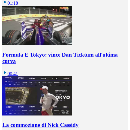
01:18
Formula E Tokyo: vince Dan Ticktum all'ultima
curva
00:41
La commozione di Nick Cassidy