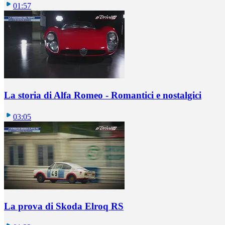
01:57
La storia di Alfa Romeo - Romantici e nostalgici
03:05
La prova di Skoda Elroq RS