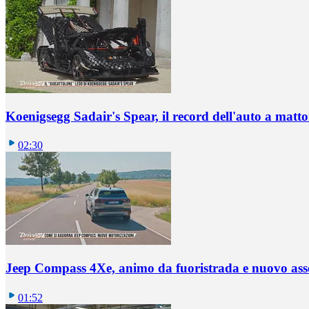
Koenigsegg Sadair's Spear, il record dell'auto a matto
02:30
Jeep Compass 4Xe, animo da fuoristrada e nuovo ass
01:52