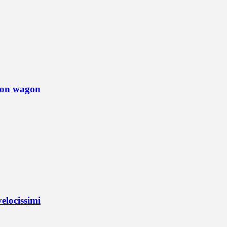
tion wagon
elocissimi