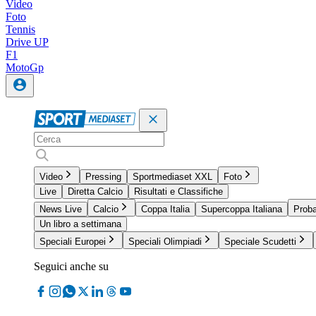
Video
Foto
Tennis
Drive UP
F1
MotoGp
Video
Pressing
Sportmediaset XXL
Foto
Live
Diretta Calcio
Risultati e Classifiche
News Live
Calcio
Coppa Italia
Supercoppa Italiana
Proba
Un libro a settimana
Speciali Europei
Speciali Olimpiadi
Speciale Scudetti
Seguici anche su