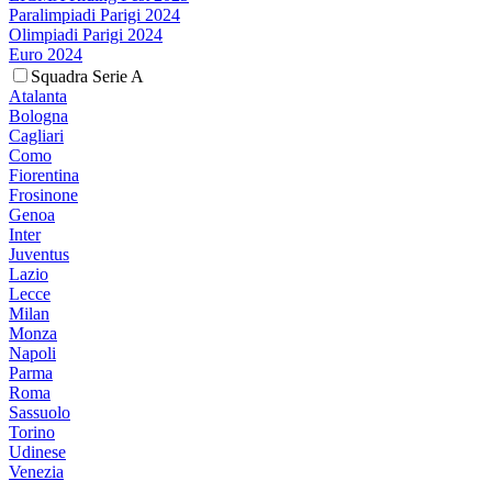
Paralimpiadi Parigi 2024
Olimpiadi Parigi 2024
Euro 2024
Squadra Serie A
Atalanta
Bologna
Cagliari
Como
Fiorentina
Frosinone
Genoa
Inter
Juventus
Lazio
Lecce
Milan
Monza
Napoli
Parma
Roma
Sassuolo
Torino
Udinese
Venezia