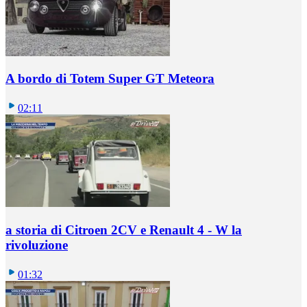
A bordo di Totem Super GT Meteora
02:11
a storia di Citroen 2CV e Renault 4 - W la
rivoluzione
01:32