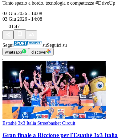
Tanto spazio a bordo, tecnologia e compattezza #DriveUp
03 Giu 2026 - 14:08
03 Giu 2026 - 14:08
01:47
Segui
su
Seguici su
whatsapp
discover
Estathé 3x3 Italia Streetbasket Circuit
Gran finale a Riccione per l'Estathé 3x3 Italia