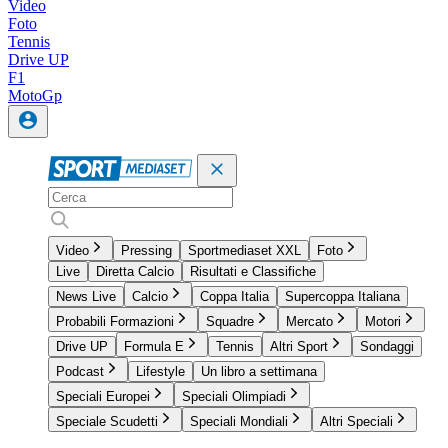
Video
Foto
Tennis
Drive UP
F1
MotoGp
Video
Pressing
Sportmediaset XXL
Foto
Live
Diretta Calcio
Risultati e Classifiche
News Live
Calcio
Coppa Italia
Supercoppa Italiana
Probabili Formazioni
Squadre
Mercato
Motori
Drive UP
Formula E
Tennis
Altri Sport
Sondaggi
Podcast
Lifestyle
Un libro a settimana
Speciali Europei
Speciali Olimpiadi
Speciale Scudetti
Speciali Mondiali
Altri Speciali