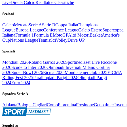
Live
Diretta Calcio
Risultati e Classifiche
Sezioni
Calcio
Mercato
Serie A
Serie B
Coppa Italia
Champions
League
Europa League
Conference League
Calcio Estero
Supercoppa
Italiana
Formula 1
Formula E
MotoGP
Altri Motori
Basket
America's
Cup
Nations League
Tennis
Sci
Volley
Drive UP
Speciali
Mondiali 2026
Roland Garros 2026
Sportmediaset Live Riccione
2026
Scudetto Inter 2026
Olimpiadi Invernali Milano Cortina
2026
Super Bowl 2026
Eicma 2025
Mondiale per club 2025
EICMA
Riding Fest 2025
Paralimpiadi Parigi 2024
Olimpiadi Parigi
2024
Euro 2024
Squadra Serie A
Atalanta
Bologna
Cagliari
Como
Fiorentina
Frosinone
Genoa
Inter
Juvent
Seguici su