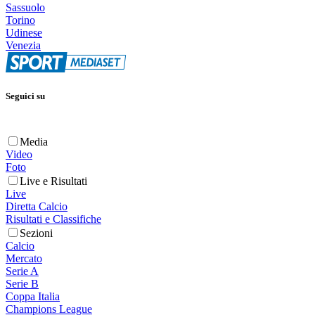
Sassuolo
Torino
Udinese
Venezia
Seguici su
Media
Video
Foto
Live e Risultati
Live
Diretta Calcio
Risultati e Classifiche
Sezioni
Calcio
Mercato
Serie A
Serie B
Coppa Italia
Champions League