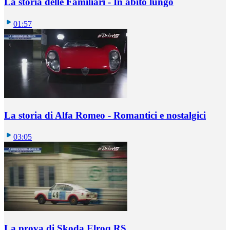
La storia delle Familiari - In abito lungo
01:57
La storia di Alfa Romeo - Romantici e nostalgici
03:05
La prova di Skoda Elroq RS