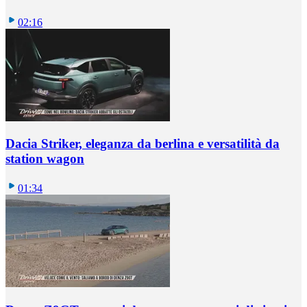
02:16
Dacia Striker, eleganza da berlina e versatilità da
station wagon
01:34