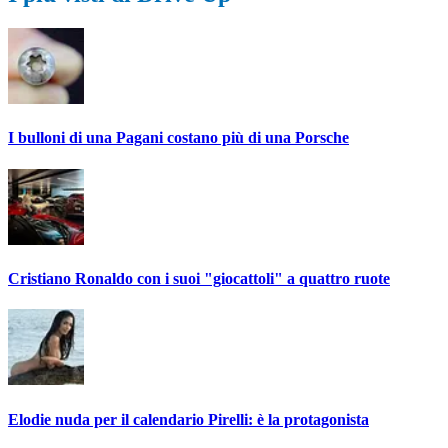
I bulloni di una Pagani costano più di una Porsche
Cristiano Ronaldo con i suoi "giocattoli" a quattro ruote
Elodie nuda per il calendario Pirelli: è la protagonista