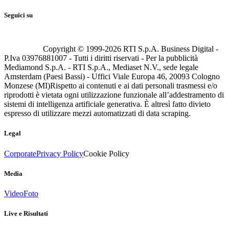
Seguici su
Copyright © 1999-
2026
RTI S.p.A. Business Digital -
P.Iva 03976881007 - Tutti i diritti riservati - Per la pubblicità
Mediamond S.p.A. - RTI S.p.A., Mediaset N.V., sede legale
Amsterdam (Paesi Bassi) - Uffici Viale Europa 46, 20093 Cologno
Monzese (MI)
Rispetto ai contenuti e ai dati personali trasmessi e/o
riprodotti è vietata ogni utilizzazione funzionale all’addestramento di
sistemi di intelligenza artificiale generativa. È altresì fatto divieto
espresso di utilizzare mezzi automatizzati di data scraping.
Legal
Corporate
Privacy Policy
Cookie Policy
Media
Video
Foto
Live e Risultati