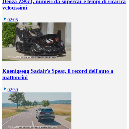
Denza Z9GT, numeri da supercar e tempi di ricarica
velocissimi
02:05
Koenigsegg Sadair's Spear, il record dell'auto a
mattoncini
02:30