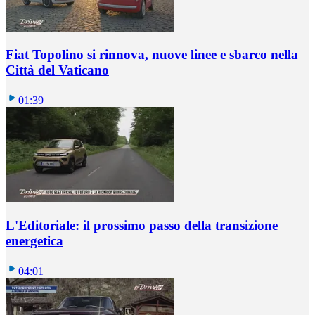
Fiat Topolino si rinnova, nuove linee e sbarco nella
Città del Vaticano
01:39
L'Editoriale: il prossimo passo della transizione
energetica
04:01