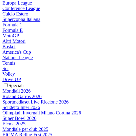
Europa League
Conference League
Calcio Estero
Supercoppa Italiana
Formula 1
Formula E
MotoGP
Altri Motori
Basket
America's Cup
Nations League
Tennis
Sci
Volley
Drive UP
Speciali
Mondiali 2026
Roland Garros 2026
Sportmediaset Live Riccione 2026
Scudetto Inter 2026
Olimpiadi Invernali Milano Cortina 2026
Super Bowl 2026
Eicma 2025
Mondiale per club 2025
EICMA Riding Fest 2025