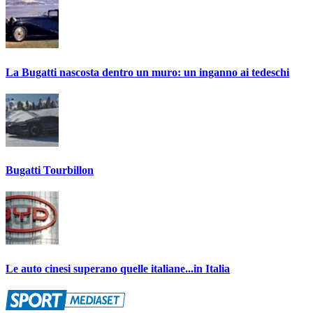
La Bugatti nascosta dentro un muro: un inganno ai tedeschi
Bugatti Tourbillon
Le auto cinesi superano quelle italiane...in Italia