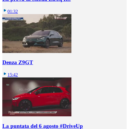
01:32
Denza Z9GT
15:42
La puntata del 6 agosto #DriveUp