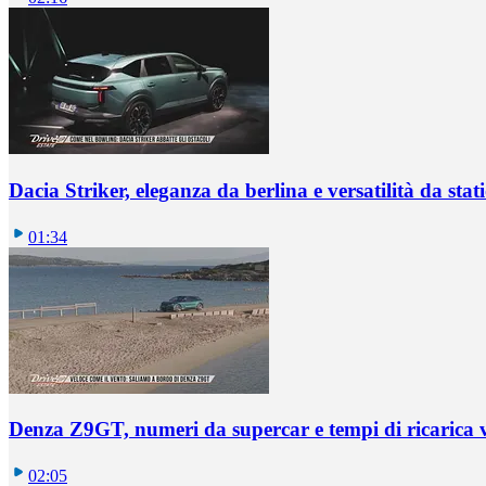
Dacia Striker, eleganza da berlina e versatilità da sta
01:34
Denza Z9GT, numeri da supercar e tempi di ricarica v
02:05