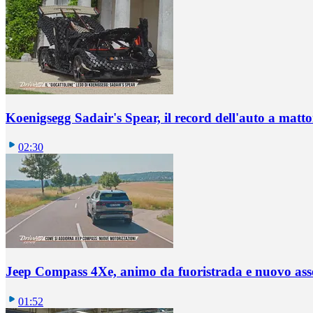
Koenigsegg Sadair's Spear, il record dell'auto a matto
02:30
Jeep Compass 4Xe, animo da fuoristrada e nuovo ass
01:52