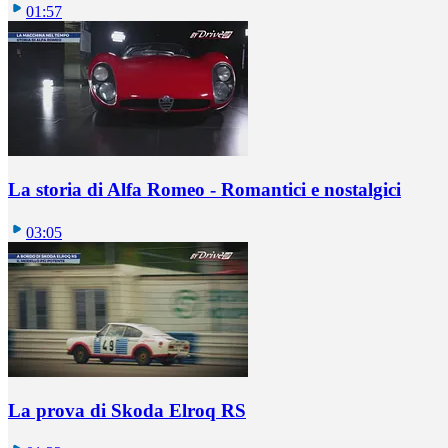
01:57
La storia di Alfa Romeo - Romantici e nostalgici
03:05
La prova di Skoda Elroq RS