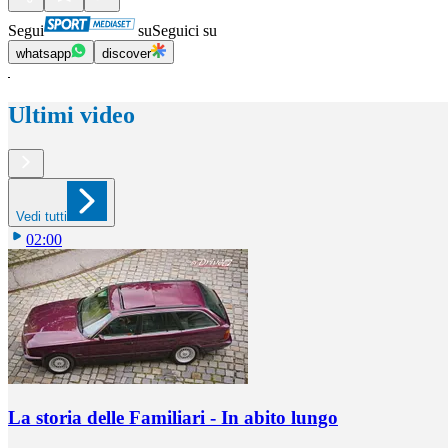
Segui
su
Seguici su
whatsapp
discover
Ultimi video
Vedi tutti
02:00
La storia delle Familiari - In abito lungo