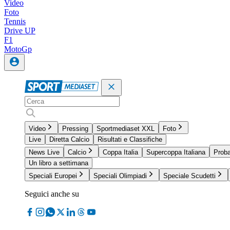
Video
Foto
Tennis
Drive UP
F1
MotoGp
Video
Pressing
Sportmediaset XXL
Foto
Live
Diretta Calcio
Risultati e Classifiche
News Live
Calcio
Coppa Italia
Supercoppa Italiana
Proba
Un libro a settimana
Speciali Europei
Speciali Olimpiadi
Speciale Scudetti
Seguici anche su