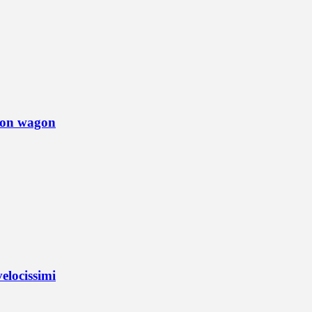
tion wagon
elocissimi