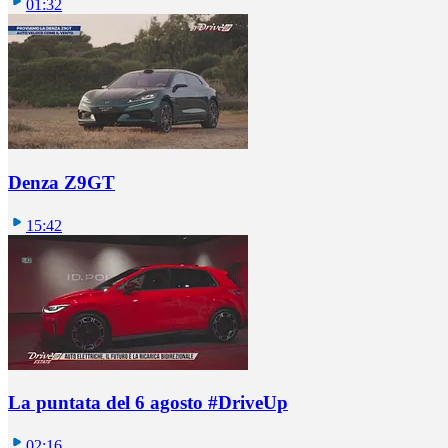
01:32
Denza Z9GT
15:42
La puntata del 6 agosto #DriveUp
02:16