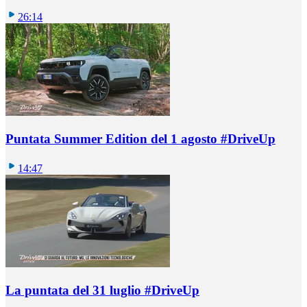
26:14
Puntata Summer Edition del 1 agosto #DriveUp
14:47
La puntata del 31 luglio #DriveUp