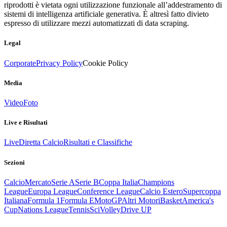
riprodotti è vietata ogni utilizzazione funzionale all’addestramento di
sistemi di intelligenza artificiale generativa. È altresì fatto divieto
espresso di utilizzare mezzi automatizzati di data scraping.
Legal
Corporate
Privacy Policy
Cookie Policy
Media
Video
Foto
Live e Risultati
Live
Diretta Calcio
Risultati e Classifiche
Sezioni
Calcio
Mercato
Serie A
Serie B
Coppa Italia
Champions
League
Europa League
Conference League
Calcio Estero
Supercoppa
Italiana
Formula 1
Formula E
MotoGP
Altri Motori
Basket
America's
Cup
Nations League
Tennis
Sci
Volley
Drive UP