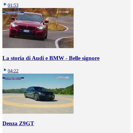
01:53
La storia di Audi e BMW - Belle signore
04:22
Denza Z9GT