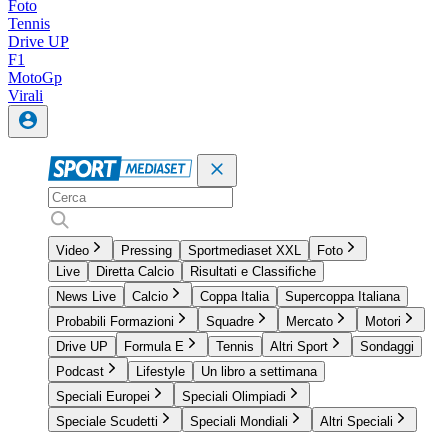
Foto
Tennis
Drive UP
F1
MotoGp
Virali
Video
Pressing
Sportmediaset XXL
Foto
Live
Diretta Calcio
Risultati e Classifiche
News Live
Calcio
Coppa Italia
Supercoppa Italiana
Probabili Formazioni
Squadre
Mercato
Motori
Drive UP
Formula E
Tennis
Altri Sport
Sondaggi
Podcast
Lifestyle
Un libro a settimana
Speciali Europei
Speciali Olimpiadi
Speciale Scudetti
Speciali Mondiali
Altri Speciali