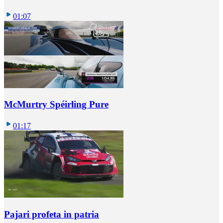
01:07
McMurtry Spéirling Pure
01:17
Pajari profeta in patria