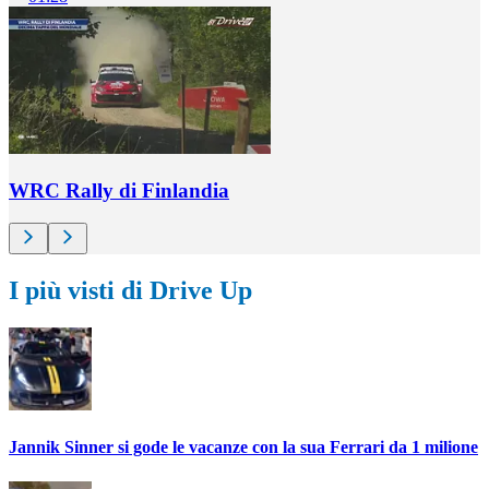
WRC Rally di Finlandia
I più visti di Drive Up
Jannik Sinner si gode le vacanze con la sua Ferrari da 1 milione