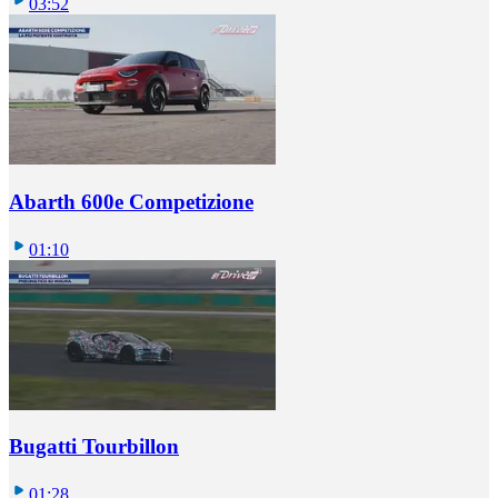
03:52
Abarth 600e Competizione
01:10
Bugatti Tourbillon
01:28