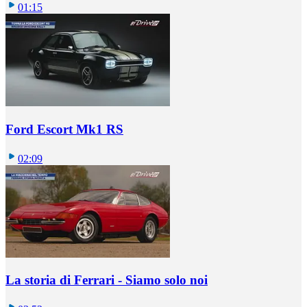
01:15
Ford Escort Mk1 RS
02:09
La storia di Ferrari - Siamo solo noi