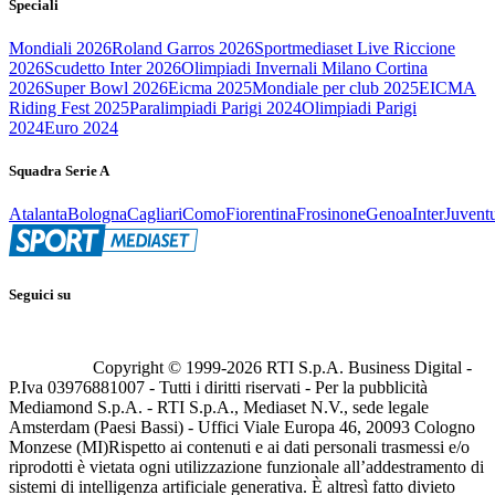
Speciali
Mondiali 2026
Roland Garros 2026
Sportmediaset Live Riccione
2026
Scudetto Inter 2026
Olimpiadi Invernali Milano Cortina
2026
Super Bowl 2026
Eicma 2025
Mondiale per club 2025
EICMA
Riding Fest 2025
Paralimpiadi Parigi 2024
Olimpiadi Parigi
2024
Euro 2024
Squadra Serie A
Atalanta
Bologna
Cagliari
Como
Fiorentina
Frosinone
Genoa
Inter
Juvent
Seguici su
Copyright © 1999-
2026
RTI S.p.A. Business Digital -
P.Iva 03976881007 - Tutti i diritti riservati - Per la pubblicità
Mediamond S.p.A. - RTI S.p.A., Mediaset N.V., sede legale
Amsterdam (Paesi Bassi) - Uffici Viale Europa 46, 20093 Cologno
Monzese (MI)
Rispetto ai contenuti e ai dati personali trasmessi e/o
riprodotti è vietata ogni utilizzazione funzionale all’addestramento di
sistemi di intelligenza artificiale generativa. È altresì fatto divieto