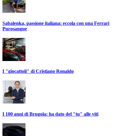
Sabalenka, passione italiana: eccola con una Ferrari
Purosangue
I "giocattoli" di Cristiano Ronaldo
I 100 anni di Brugola: ha dato del "tu" alle viti