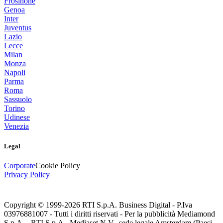
Frosinone
Genoa
Inter
Juventus
Lazio
Lecce
Milan
Monza
Napoli
Parma
Roma
Sassuolo
Torino
Udinese
Venezia
Legal
Corporate
Cookie Policy
Privacy Policy
Copyright © 1999-
2026
RTI S.p.A. Business Digital - P.Iva
03976881007 - Tutti i diritti riservati - Per la pubblicità Mediamond
S.p.A. - RTI S.p.A., Mediaset N.V., sede legale Amsterdam (Paesi