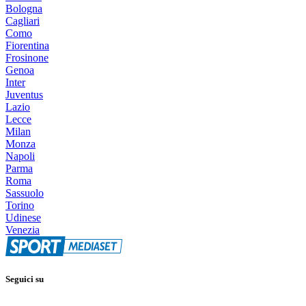
Bologna
Cagliari
Como
Fiorentina
Frosinone
Genoa
Inter
Juventus
Lazio
Lecce
Milan
Monza
Napoli
Parma
Roma
Sassuolo
Torino
Udinese
Venezia
Seguici su