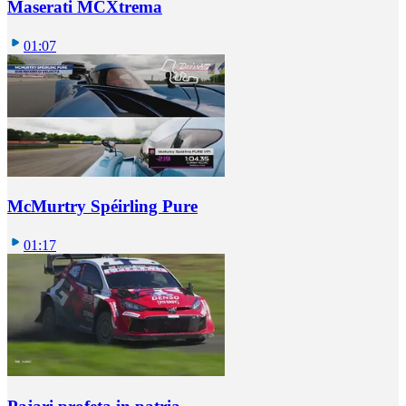
Maserati MCXtrema
01:07
McMurtry Spéirling Pure
01:17