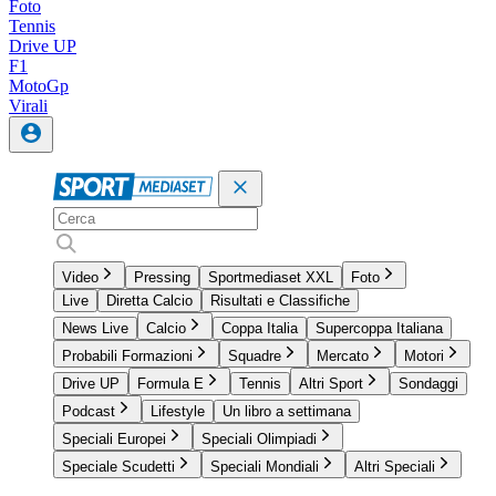
Foto
Tennis
Drive UP
F1
MotoGp
Virali
Video
Pressing
Sportmediaset XXL
Foto
Live
Diretta Calcio
Risultati e Classifiche
News Live
Calcio
Coppa Italia
Supercoppa Italiana
Probabili Formazioni
Squadre
Mercato
Motori
Drive UP
Formula E
Tennis
Altri Sport
Sondaggi
Podcast
Lifestyle
Un libro a settimana
Speciali Europei
Speciali Olimpiadi
Speciale Scudetti
Speciali Mondiali
Altri Speciali