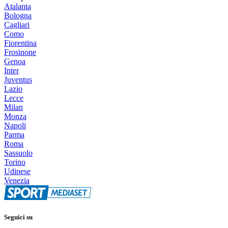
Atalanta
Bologna
Cagliari
Como
Fiorentina
Frosinone
Genoa
Inter
Juventus
Lazio
Lecce
Milan
Monza
Napoli
Parma
Roma
Sassuolo
Torino
Udinese
Venezia
Seguici su