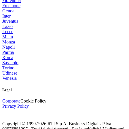
Fiorentina
Frosinone
Genoa
Inter
Juventus
Lazio
Lecce
Milan
Monza
Napoli
Parma
Roma
Sassuolo
Torino
Udinese
Venezia
Legal
Corporate
Cookie Policy
Privacy Policy
Copyright © 1999-
2026
RTI S.p.A. Business Digital - P.Iva
03976881007 - Tutti i diritti riservati - Per la pubblicità Mediamond