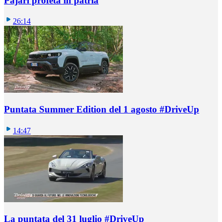
Pajari profeta in patria
26:14
Puntata Summer Edition del 1 agosto #DriveUp
14:47
La puntata del 31 luglio #DriveUp