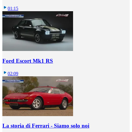
01:15
Ford Escort Mk1 RS
02:09
La storia di Ferrari - Siamo solo noi