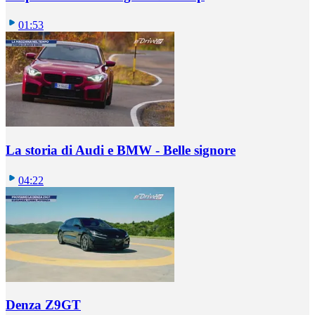
01:53
La storia di Audi e BMW - Belle signore
04:22
Denza Z9GT