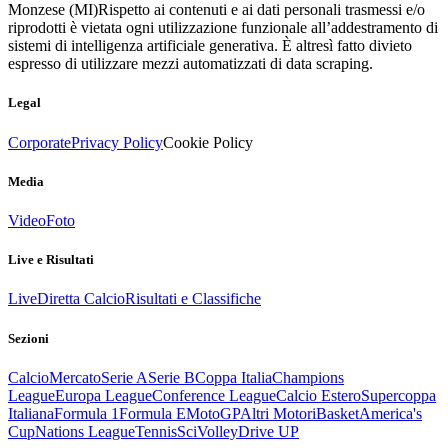
Monzese (MI)
Rispetto ai contenuti e ai dati personali trasmessi e/o
riprodotti è vietata ogni utilizzazione funzionale all’addestramento di
sistemi di intelligenza artificiale generativa. È altresì fatto divieto
espresso di utilizzare mezzi automatizzati di data scraping.
Legal
Corporate
Privacy Policy
Cookie Policy
Media
Video
Foto
Live e Risultati
Live
Diretta Calcio
Risultati e Classifiche
Sezioni
Calcio
Mercato
Serie A
Serie B
Coppa Italia
Champions
League
Europa League
Conference League
Calcio Estero
Supercoppa
Italiana
Formula 1
Formula E
MotoGP
Altri Motori
Basket
America's
Cup
Nations League
Tennis
Sci
Volley
Drive UP