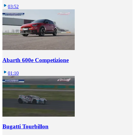
03:52
Abarth 600e Competizione
01:10
Bugatti Tourbillon