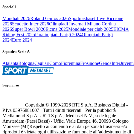
Speciali
Mondiali 2026
Roland Garros 2026
Sportmediaset Live Riccione
2026
Scudetto Inter 2026
Olimpiadi Invernali Milano Cortina
2026
Super Bowl 2026
Eicma 2025
Mondiale per club 2025
EICMA
Riding Fest 2025
Paralimpiadi Parigi 2024
Olimpiadi Parigi
2024
Euro 2024
Squadra Serie A
Atalanta
Bologna
Cagliari
Como
Fiorentina
Frosinone
Genoa
Inter
Juvent
Seguici su
Copyright © 1999-
2026
RTI S.p.A. Business Digital -
P.Iva 03976881007 - Tutti i diritti riservati - Per la pubblicità
Mediamond S.p.A. - RTI S.p.A., Mediaset N.V., sede legale
Amsterdam (Paesi Bassi) - Uffici Viale Europa 46, 20093 Cologno
Monzese (MI)
Rispetto ai contenuti e ai dati personali trasmessi e/o
riprodotti è vietata ogni utilizzazione funzionale all’addestramento di