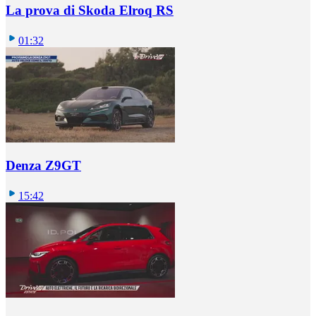
La prova di Skoda Elroq RS
01:32
Denza Z9GT
15:42