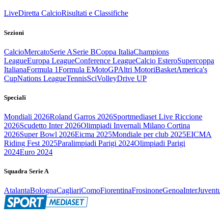
Live
Diretta Calcio
Risultati e Classifiche
Sezioni
Calcio
Mercato
Serie A
Serie B
Coppa Italia
Champions
League
Europa League
Conference League
Calcio Estero
Supercoppa
Italiana
Formula 1
Formula E
MotoGP
Altri Motori
Basket
America's
Cup
Nations League
Tennis
Sci
Volley
Drive UP
Speciali
Mondiali 2026
Roland Garros 2026
Sportmediaset Live Riccione
2026
Scudetto Inter 2026
Olimpiadi Invernali Milano Cortina
2026
Super Bowl 2026
Eicma 2025
Mondiale per club 2025
EICMA
Riding Fest 2025
Paralimpiadi Parigi 2024
Olimpiadi Parigi
2024
Euro 2024
Squadra Serie A
Atalanta
Bologna
Cagliari
Como
Fiorentina
Frosinone
Genoa
Inter
Juvent