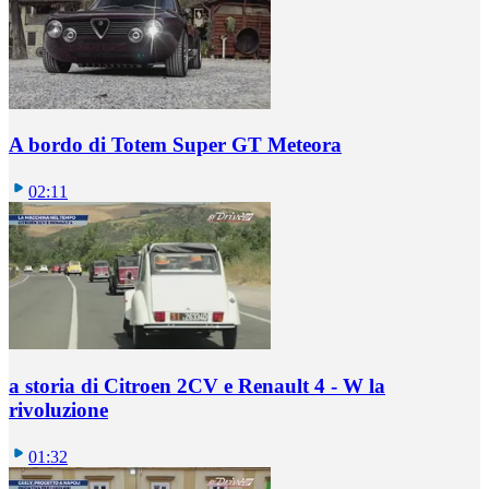
A bordo di Totem Super GT Meteora
02:11
a storia di Citroen 2CV e Renault 4 - W la
rivoluzione
01:32