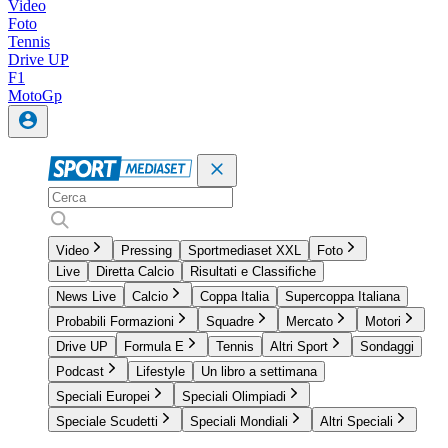
Video
Foto
Tennis
Drive UP
F1
MotoGp
Video
Pressing
Sportmediaset XXL
Foto
Live
Diretta Calcio
Risultati e Classifiche
News Live
Calcio
Coppa Italia
Supercoppa Italiana
Probabili Formazioni
Squadre
Mercato
Motori
Drive UP
Formula E
Tennis
Altri Sport
Sondaggi
Podcast
Lifestyle
Un libro a settimana
Speciali Europei
Speciali Olimpiadi
Speciale Scudetti
Speciali Mondiali
Altri Speciali