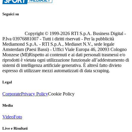
Seguici su
Copyright © 1999-
2026
RTI S.p.A. Business Digital -
P.Iva 03976881007 - Tutti i diritti riservati - Per la pubblicità
Mediamond S.p.A. - RTI S.p.A., Mediaset N.V., sede legale
Amsterdam (Paesi Bassi) - Uffici Viale Europa 46, 20093 Cologno
Monzese (MI)
Rispetto ai contenuti e ai dati personali trasmessi e/o
riprodotti è vietata ogni utilizzazione funzionale all’addestramento di
sistemi di intelligenza artificiale generativa. È altresì fatto divieto
espresso di utilizzare mezzi automatizzati di data scraping.
Legal
Corporate
Privacy Policy
Cookie Policy
Media
Video
Foto
Live e Risultati