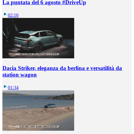
La puntata del 6 agosto #DriveUp
02:16
Dacia Striker, eleganza da berlina e versatilità da
station wagon
01:34