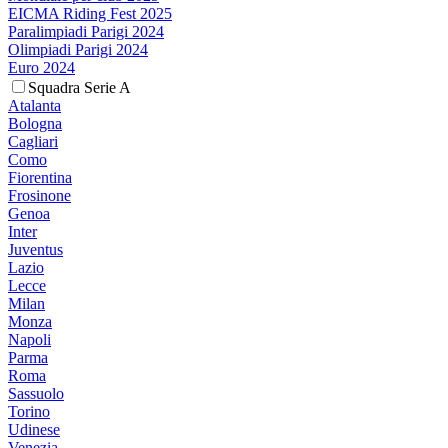
EICMA Riding Fest 2025
Paralimpiadi Parigi 2024
Olimpiadi Parigi 2024
Euro 2024
Squadra Serie A
Atalanta
Bologna
Cagliari
Como
Fiorentina
Frosinone
Genoa
Inter
Juventus
Lazio
Lecce
Milan
Monza
Napoli
Parma
Roma
Sassuolo
Torino
Udinese
Venezia