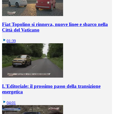
Fiat Topolino si rinnova, nuove linee e sbarco nella
Città del Vaticano
01:39
L'Editoriale: il prossimo passo della transizione
energetica
04:01