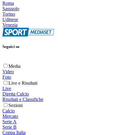
Roma
Sassuolo
Torino
Udinese
Venezia
Seguici su
Media
Video
Foto
Live e Risultati
Live
Diretta Calcio
Risultati e Classifiche
Sezioni
Calcio
Mercato
Serie A
Serie B
Coppa Italia