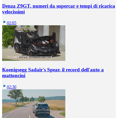
Denza Z9GT, numeri da supercar e tempi di ricarica
velocissimi
02:05
Koenigsegg Sadair's Spear, il record dell'auto a
mattoncini
02:30