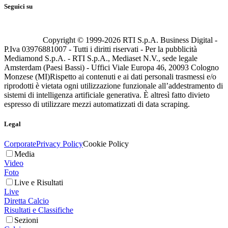
Seguici su
Copyright © 1999-
2026
RTI S.p.A. Business Digital -
P.Iva 03976881007 - Tutti i diritti riservati - Per la pubblicità
Mediamond S.p.A. - RTI S.p.A., Mediaset N.V., sede legale
Amsterdam (Paesi Bassi) - Uffici Viale Europa 46, 20093 Cologno
Monzese (MI)
Rispetto ai contenuti e ai dati personali trasmessi e/o
riprodotti è vietata ogni utilizzazione funzionale all’addestramento di
sistemi di intelligenza artificiale generativa. È altresì fatto divieto
espresso di utilizzare mezzi automatizzati di data scraping.
Legal
Corporate
Privacy Policy
Cookie Policy
Media
Video
Foto
Live e Risultati
Live
Diretta Calcio
Risultati e Classifiche
Sezioni