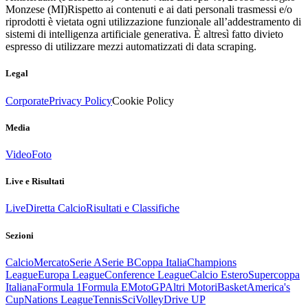
Monzese (MI)
Rispetto ai contenuti e ai dati personali trasmessi e/o
riprodotti è vietata ogni utilizzazione funzionale all’addestramento di
sistemi di intelligenza artificiale generativa. È altresì fatto divieto
espresso di utilizzare mezzi automatizzati di data scraping.
Legal
Corporate
Privacy Policy
Cookie Policy
Media
Video
Foto
Live e Risultati
Live
Diretta Calcio
Risultati e Classifiche
Sezioni
Calcio
Mercato
Serie A
Serie B
Coppa Italia
Champions
League
Europa League
Conference League
Calcio Estero
Supercoppa
Italiana
Formula 1
Formula E
MotoGP
Altri Motori
Basket
America's
Cup
Nations League
Tennis
Sci
Volley
Drive UP