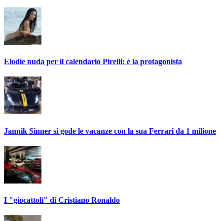
Elodie nuda per il calendario Pirelli: è la protagonista
Jannik Sinner si gode le vacanze con la sua Ferrari da 1 milione
I "giocattoli" di Cristiano Ronaldo