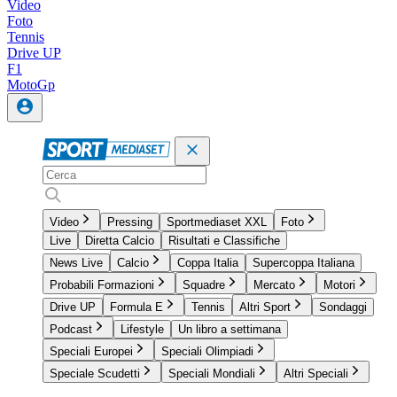
Video
Foto
Tennis
Drive UP
F1
MotoGp
Video
Pressing
Sportmediaset XXL
Foto
Live
Diretta Calcio
Risultati e Classifiche
News Live
Calcio
Coppa Italia
Supercoppa Italiana
Probabili Formazioni
Squadre
Mercato
Motori
Drive UP
Formula E
Tennis
Altri Sport
Sondaggi
Podcast
Lifestyle
Un libro a settimana
Speciali Europei
Speciali Olimpiadi
Speciale Scudetti
Speciali Mondiali
Altri Speciali