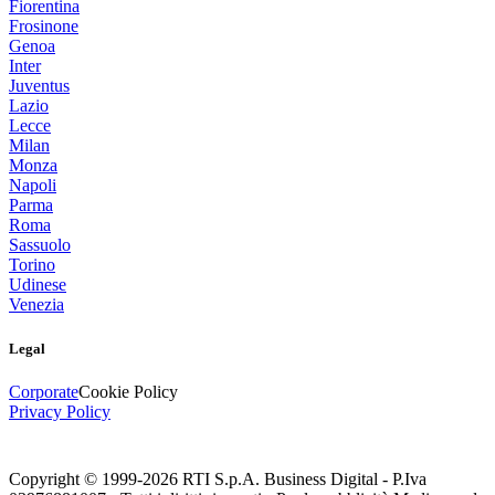
Fiorentina
Frosinone
Genoa
Inter
Juventus
Lazio
Lecce
Milan
Monza
Napoli
Parma
Roma
Sassuolo
Torino
Udinese
Venezia
Legal
Corporate
Cookie Policy
Privacy Policy
Copyright © 1999-
2026
RTI S.p.A. Business Digital - P.Iva