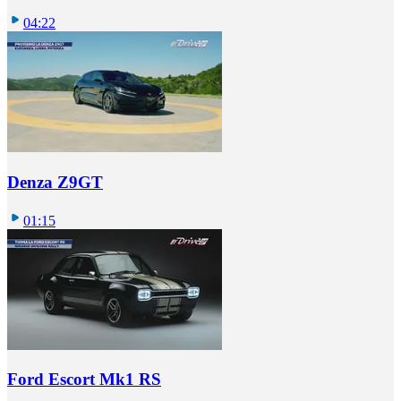
04:22
Denza Z9GT
01:15
Ford Escort Mk1 RS