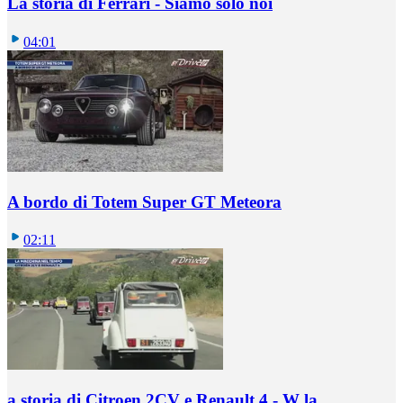
La storia di Ferrari - Siamo solo noi
04:01
A bordo di Totem Super GT Meteora
02:11
a storia di Citroen 2CV e Renault 4 - W la