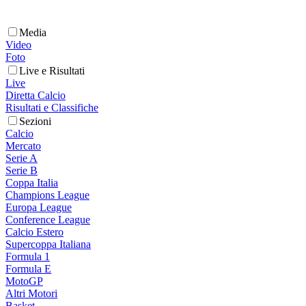
Media
Video
Foto
Live e Risultati
Live
Diretta Calcio
Risultati e Classifiche
Sezioni
Calcio
Mercato
Serie A
Serie B
Coppa Italia
Champions League
Europa League
Conference League
Calcio Estero
Supercoppa Italiana
Formula 1
Formula E
MotoGP
Altri Motori
Basket