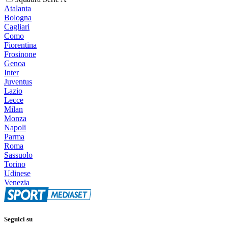
Atalanta
Bologna
Cagliari
Como
Fiorentina
Frosinone
Genoa
Inter
Juventus
Lazio
Lecce
Milan
Monza
Napoli
Parma
Roma
Sassuolo
Torino
Udinese
Venezia
Seguici su