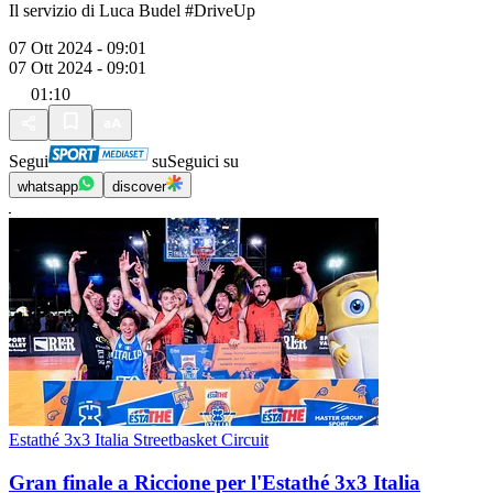
Il servizio di Luca Budel #DriveUp
07 Ott 2024 - 09:01
07 Ott 2024 - 09:01
01:10
Segui
su
Seguici su
whatsapp
discover
Estathé 3x3 Italia Streetbasket Circuit
Gran finale a Riccione per l'Estathé 3x3 Italia