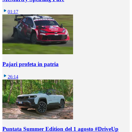
01:17
Pajari profeta in patria
26:14
Puntata Summer Edition del 1 agosto #DriveUp