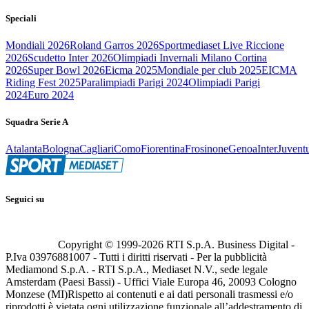
Speciali
Mondiali 2026
Roland Garros 2026
Sportmediaset Live Riccione
2026
Scudetto Inter 2026
Olimpiadi Invernali Milano Cortina
2026
Super Bowl 2026
Eicma 2025
Mondiale per club 2025
EICMA
Riding Fest 2025
Paralimpiadi Parigi 2024
Olimpiadi Parigi
2024
Euro 2024
Squadra Serie A
Atalanta
Bologna
Cagliari
Como
Fiorentina
Frosinone
Genoa
Inter
Juvent
Seguici su
Copyright © 1999-
2026
RTI S.p.A. Business Digital -
P.Iva 03976881007 - Tutti i diritti riservati - Per la pubblicità
Mediamond S.p.A. - RTI S.p.A., Mediaset N.V., sede legale
Amsterdam (Paesi Bassi) - Uffici Viale Europa 46, 20093 Cologno
Monzese (MI)
Rispetto ai contenuti e ai dati personali trasmessi e/o
riprodotti è vietata ogni utilizzazione funzionale all’addestramento di