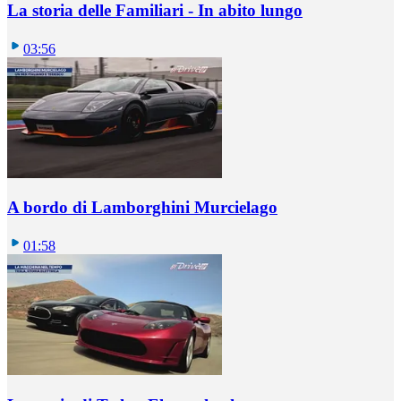
La storia delle Familiari - In abito lungo
03:56
A bordo di Lamborghini Murcielago
01:58