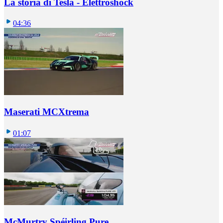
La storia di Tesla - Elettroshock
04:36
Maserati MCXtrema
01:07
McMurtry Spéirling Pure