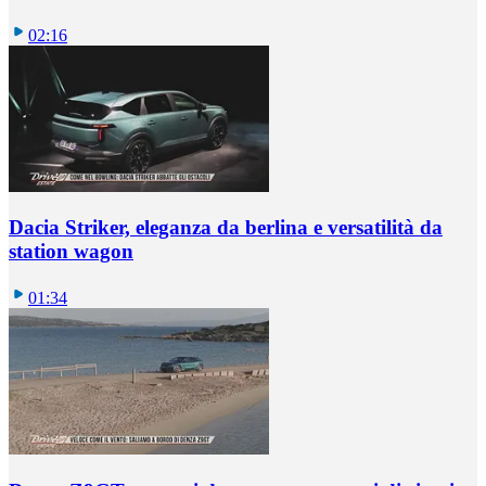
02:16
Dacia Striker, eleganza da berlina e versatilità da
station wagon
01:34