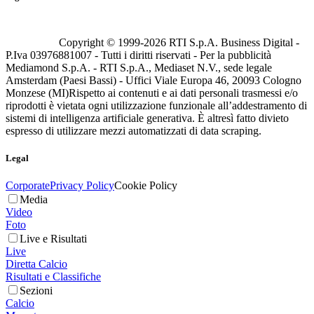
Copyright © 1999-
2026
RTI S.p.A. Business Digital -
P.Iva 03976881007 - Tutti i diritti riservati - Per la pubblicità
Mediamond S.p.A. - RTI S.p.A., Mediaset N.V., sede legale
Amsterdam (Paesi Bassi) - Uffici Viale Europa 46, 20093 Cologno
Monzese (MI)
Rispetto ai contenuti e ai dati personali trasmessi e/o
riprodotti è vietata ogni utilizzazione funzionale all’addestramento di
sistemi di intelligenza artificiale generativa. È altresì fatto divieto
espresso di utilizzare mezzi automatizzati di data scraping.
Legal
Corporate
Privacy Policy
Cookie Policy
Media
Video
Foto
Live e Risultati
Live
Diretta Calcio
Risultati e Classifiche
Sezioni
Calcio