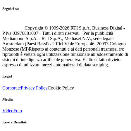
Seguici su
Copyright © 1999-
2026
RTI S.p.A. Business Digital -
P.Iva 03976881007 - Tutti i diritti riservati - Per la pubblicità
Mediamond S.p.A. - RTI S.p.A., Mediaset N.V., sede legale
Amsterdam (Paesi Bassi) - Uffici Viale Europa 46, 20093 Cologno
Monzese (MI)
Rispetto ai contenuti e ai dati personali trasmessi e/o
riprodotti è vietata ogni utilizzazione funzionale all’addestramento di
sistemi di intelligenza artificiale generativa. È altresì fatto divieto
espresso di utilizzare mezzi automatizzati di data scraping.
Legal
Corporate
Privacy Policy
Cookie Policy
Media
Video
Foto
Live e Risultati