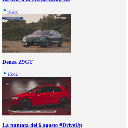
01:32
Denza Z9GT
15:42
La puntata del 6 agosto #DriveUp