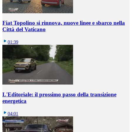
Fiat Topolino si rinnova, nuove linee e sbarco nella
Città del Vaticano
01:39
L'Editoriale: il prossimo passo della transizione
energetica
04:01