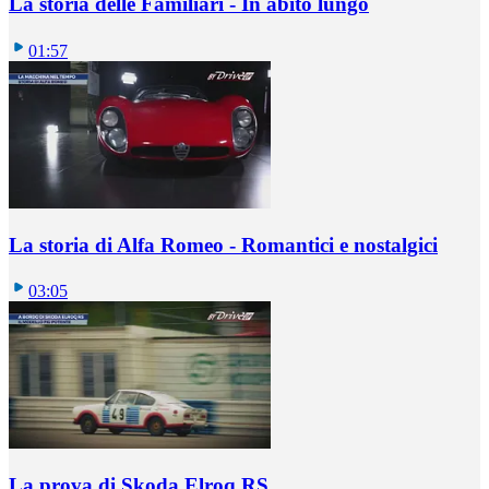
La storia delle Familiari - In abito lungo
01:57
La storia di Alfa Romeo - Romantici e nostalgici
03:05
La prova di Skoda Elroq RS