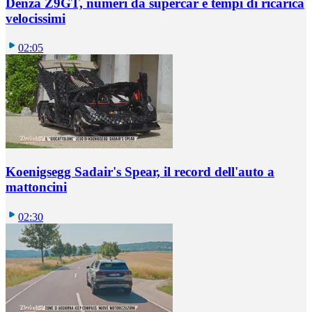
Denza Z9GT, numeri da supercar e tempi di ricarica
velocissimi
02:05
Koenigsegg Sadair's Spear, il record dell'auto a
mattoncini
02:30