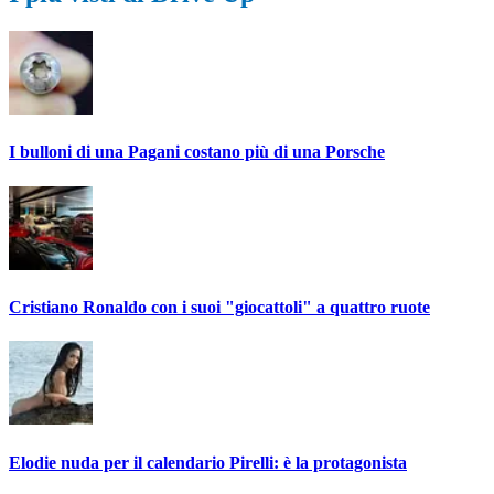
I bulloni di una Pagani costano più di una Porsche
Cristiano Ronaldo con i suoi "giocattoli" a quattro ruote
Elodie nuda per il calendario Pirelli: è la protagonista