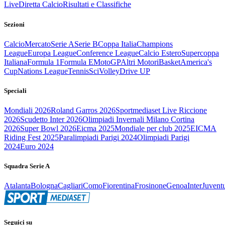
Live
Diretta Calcio
Risultati e Classifiche
Sezioni
Calcio
Mercato
Serie A
Serie B
Coppa Italia
Champions
League
Europa League
Conference League
Calcio Estero
Supercoppa
Italiana
Formula 1
Formula E
MotoGP
Altri Motori
Basket
America's
Cup
Nations League
Tennis
Sci
Volley
Drive UP
Speciali
Mondiali 2026
Roland Garros 2026
Sportmediaset Live Riccione
2026
Scudetto Inter 2026
Olimpiadi Invernali Milano Cortina
2026
Super Bowl 2026
Eicma 2025
Mondiale per club 2025
EICMA
Riding Fest 2025
Paralimpiadi Parigi 2024
Olimpiadi Parigi
2024
Euro 2024
Squadra Serie A
Atalanta
Bologna
Cagliari
Como
Fiorentina
Frosinone
Genoa
Inter
Juvent
Seguici su