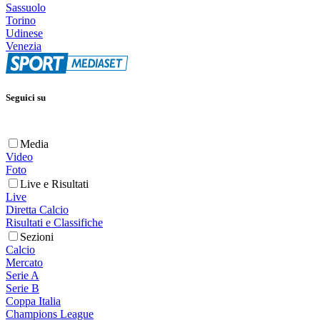
Sassuolo
Torino
Udinese
Venezia
Seguici su
Media
Video
Foto
Live e Risultati
Live
Diretta Calcio
Risultati e Classifiche
Sezioni
Calcio
Mercato
Serie A
Serie B
Coppa Italia
Champions League