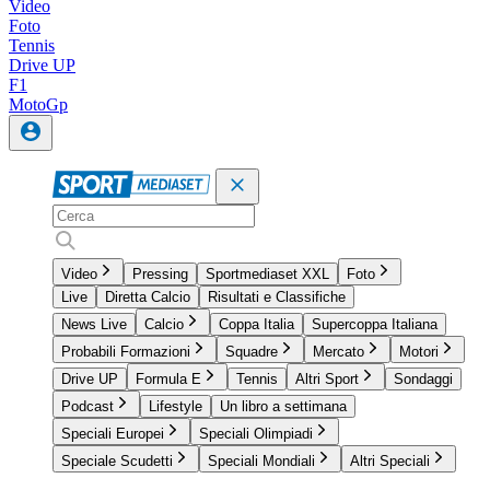
Video
Foto
Tennis
Drive UP
F1
MotoGp
Video
Pressing
Sportmediaset XXL
Foto
Live
Diretta Calcio
Risultati e Classifiche
News Live
Calcio
Coppa Italia
Supercoppa Italiana
Probabili Formazioni
Squadre
Mercato
Motori
Drive UP
Formula E
Tennis
Altri Sport
Sondaggi
Podcast
Lifestyle
Un libro a settimana
Speciali Europei
Speciali Olimpiadi
Speciale Scudetti
Speciali Mondiali
Altri Speciali