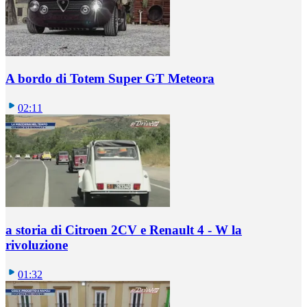
A bordo di Totem Super GT Meteora
02:11
a storia di Citroen 2CV e Renault 4 - W la
rivoluzione
01:32