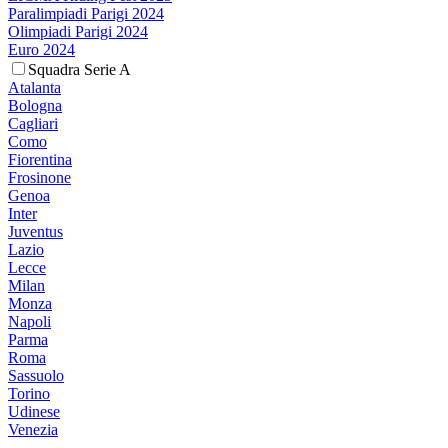
Paralimpiadi Parigi 2024
Olimpiadi Parigi 2024
Euro 2024
Squadra Serie A
Atalanta
Bologna
Cagliari
Como
Fiorentina
Frosinone
Genoa
Inter
Juventus
Lazio
Lecce
Milan
Monza
Napoli
Parma
Roma
Sassuolo
Torino
Udinese
Venezia