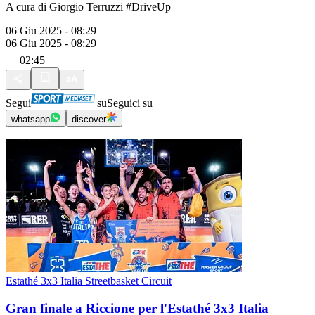
A cura di Giorgio Terruzzi #DriveUp
06 Giu 2025 - 08:29
06 Giu 2025 - 08:29
02:45
Segui
su
Seguici su
whatsapp
discover
Estathé 3x3 Italia Streetbasket Circuit
Gran finale a Riccione per l'Estathé 3x3 Italia