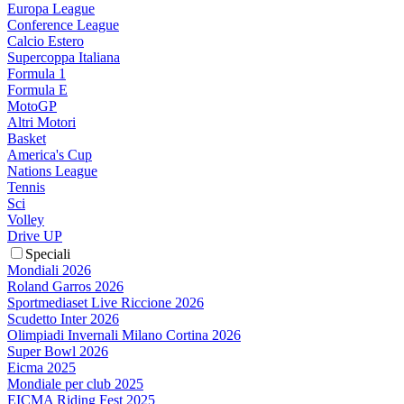
Europa League
Conference League
Calcio Estero
Supercoppa Italiana
Formula 1
Formula E
MotoGP
Altri Motori
Basket
America's Cup
Nations League
Tennis
Sci
Volley
Drive UP
Speciali
Mondiali 2026
Roland Garros 2026
Sportmediaset Live Riccione 2026
Scudetto Inter 2026
Olimpiadi Invernali Milano Cortina 2026
Super Bowl 2026
Eicma 2025
Mondiale per club 2025
EICMA Riding Fest 2025