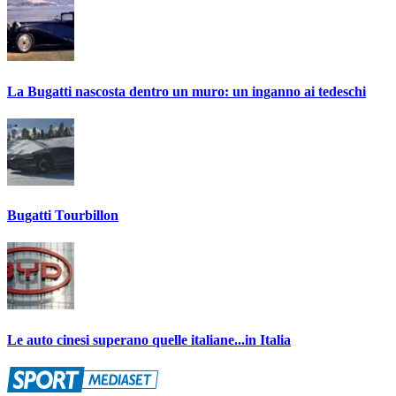
La Bugatti nascosta dentro un muro: un inganno ai tedeschi
Bugatti Tourbillon
Le auto cinesi superano quelle italiane...in Italia