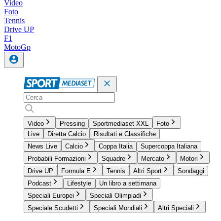
Video
Foto
Tennis
Drive UP
F1
MotoGp
Video
Pressing
Sportmediaset XXL
Foto
Live
Diretta Calcio
Risultati e Classifiche
News Live
Calcio
Coppa Italia
Supercoppa Italiana
Probabili Formazioni
Squadre
Mercato
Motori
Drive UP
Formula E
Tennis
Altri Sport
Sondaggi
Podcast
Lifestyle
Un libro a settimana
Speciali Europei
Speciali Olimpiadi
Speciale Scudetti
Speciali Mondiali
Altri Speciali