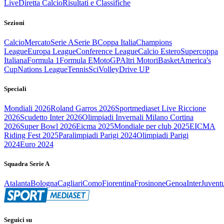
Live
Diretta Calcio
Risultati e Classifiche
Sezioni
Calcio
Mercato
Serie A
Serie B
Coppa Italia
Champions
League
Europa League
Conference League
Calcio Estero
Supercoppa
Italiana
Formula 1
Formula E
MotoGP
Altri Motori
Basket
America's
Cup
Nations League
Tennis
Sci
Volley
Drive UP
Speciali
Mondiali 2026
Roland Garros 2026
Sportmediaset Live Riccione
2026
Scudetto Inter 2026
Olimpiadi Invernali Milano Cortina
2026
Super Bowl 2026
Eicma 2025
Mondiale per club 2025
EICMA
Riding Fest 2025
Paralimpiadi Parigi 2024
Olimpiadi Parigi
2024
Euro 2024
Squadra Serie A
Atalanta
Bologna
Cagliari
Como
Fiorentina
Frosinone
Genoa
Inter
Juvent
Seguici su