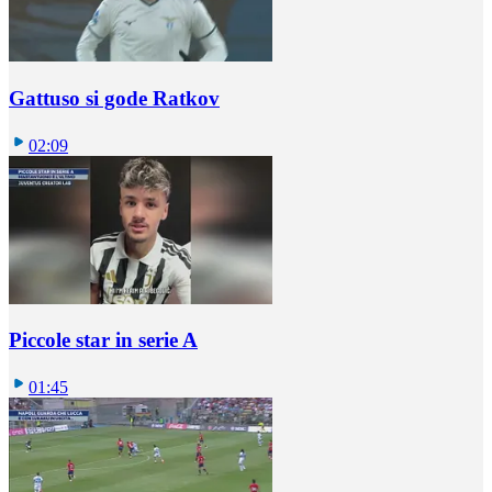
Gattuso si gode Ratkov
02:09
Piccole star in serie A
01:45