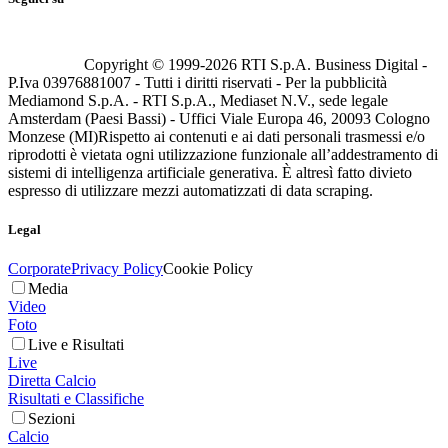
Copyright © 1999-
2026
RTI S.p.A. Business Digital -
P.Iva 03976881007 - Tutti i diritti riservati - Per la pubblicità
Mediamond S.p.A. - RTI S.p.A., Mediaset N.V., sede legale
Amsterdam (Paesi Bassi) - Uffici Viale Europa 46, 20093 Cologno
Monzese (MI)
Rispetto ai contenuti e ai dati personali trasmessi e/o
riprodotti è vietata ogni utilizzazione funzionale all’addestramento di
sistemi di intelligenza artificiale generativa. È altresì fatto divieto
espresso di utilizzare mezzi automatizzati di data scraping.
Legal
Corporate
Privacy Policy
Cookie Policy
Media
Video
Foto
Live e Risultati
Live
Diretta Calcio
Risultati e Classifiche
Sezioni
Calcio