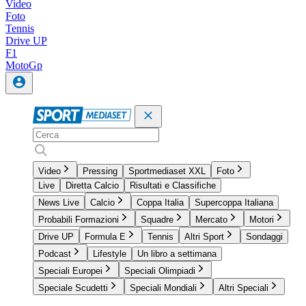
Video
Foto
Tennis
Drive UP
F1
MotoGp
Video
Pressing
Sportmediaset XXL
Foto
Live
Diretta Calcio
Risultati e Classifiche
News Live
Calcio
Coppa Italia
Supercoppa Italiana
Probabili Formazioni
Squadre
Mercato
Motori
Drive UP
Formula E
Tennis
Altri Sport
Sondaggi
Podcast
Lifestyle
Un libro a settimana
Speciali Europei
Speciali Olimpiadi
Speciale Scudetti
Speciali Mondiali
Altri Speciali