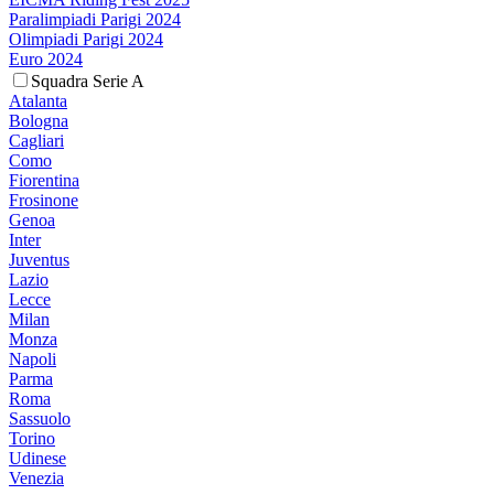
Paralimpiadi Parigi 2024
Olimpiadi Parigi 2024
Euro 2024
Squadra Serie A
Atalanta
Bologna
Cagliari
Como
Fiorentina
Frosinone
Genoa
Inter
Juventus
Lazio
Lecce
Milan
Monza
Napoli
Parma
Roma
Sassuolo
Torino
Udinese
Venezia