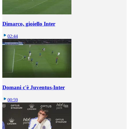
Dimarco, gioiello Inter
02:44
Domani c'è Juventus-Inter
00:59