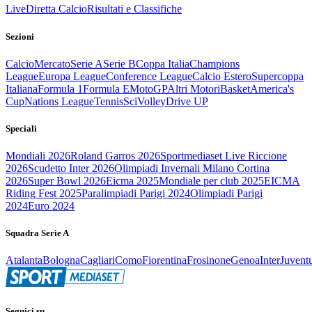
Live
Diretta Calcio
Risultati e Classifiche
Sezioni
Calcio
Mercato
Serie A
Serie B
Coppa Italia
Champions
League
Europa League
Conference League
Calcio Estero
Supercoppa
Italiana
Formula 1
Formula E
MotoGP
Altri Motori
Basket
America's
Cup
Nations League
Tennis
Sci
Volley
Drive UP
Speciali
Mondiali 2026
Roland Garros 2026
Sportmediaset Live Riccione
2026
Scudetto Inter 2026
Olimpiadi Invernali Milano Cortina
2026
Super Bowl 2026
Eicma 2025
Mondiale per club 2025
EICMA
Riding Fest 2025
Paralimpiadi Parigi 2024
Olimpiadi Parigi
2024
Euro 2024
Squadra Serie A
Atalanta
Bologna
Cagliari
Como
Fiorentina
Frosinone
Genoa
Inter
Juvent
Seguici su