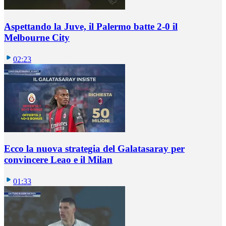
Aspettando la Juve, il Palermo batte 2-0 il
Melbourne City
02:23
Ecco la nuova strategia del Galatasaray per
convincere Leao e il Milan
01:33