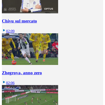
Chivu sul mercato
02:09
Zhegrova, anno zero
02:06