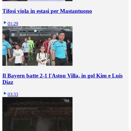
Tifosi viola in estasi per Mastantuono
01:29
Il Bayern batte 2-1 l'Aston Villa, in gol Kim e Luis
Diaz
03:33