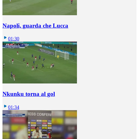
Napoli, guarda che Lucca
01:30
Nkunku torna al gol
01:34