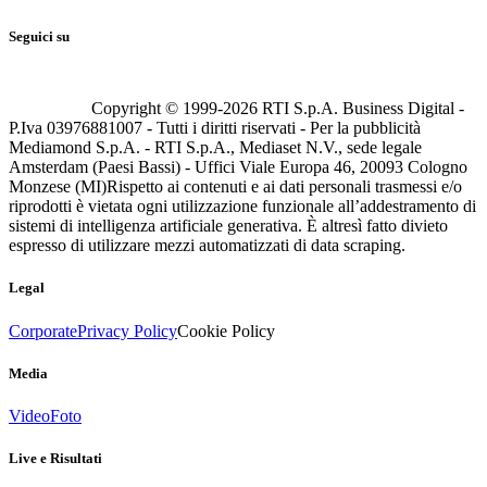
Seguici su
Copyright © 1999-
2026
RTI S.p.A. Business Digital -
P.Iva 03976881007 - Tutti i diritti riservati - Per la pubblicità
Mediamond S.p.A. - RTI S.p.A., Mediaset N.V., sede legale
Amsterdam (Paesi Bassi) - Uffici Viale Europa 46, 20093 Cologno
Monzese (MI)
Rispetto ai contenuti e ai dati personali trasmessi e/o
riprodotti è vietata ogni utilizzazione funzionale all’addestramento di
sistemi di intelligenza artificiale generativa. È altresì fatto divieto
espresso di utilizzare mezzi automatizzati di data scraping.
Legal
Corporate
Privacy Policy
Cookie Policy
Media
Video
Foto
Live e Risultati