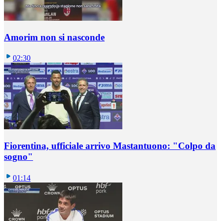
Amorim non si nasconde
02:30
Fiorentina, ufficiale arrivo Mastantuono: "Colpo da
sogno"
01:14