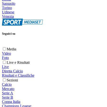
Sassuolo
Torino
Udinese
Venezia
Seguici su
Media
Video
Foto
Live e Risultati
Live
Diretta Calcio
Risultati e Classifiche
Sezioni
Calcio
Mercato
Serie A
Serie B
Coppa Italia
Champions League