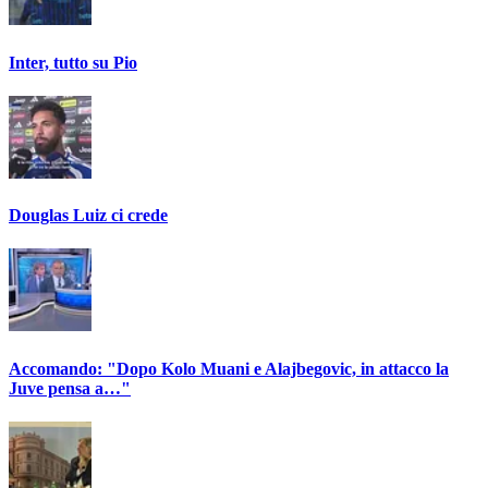
Inter, tutto su Pio
Douglas Luiz ci crede
Accomando: "Dopo Kolo Muani e Alajbegovic, in attacco la
Juve pensa a…"