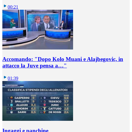
00:21
Accomando: "Dopo Kolo Muani e Alajbegovic, in
attacco la Juve pensa a…"
01:39
Ingaggi e panchine