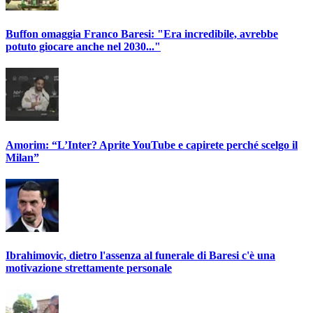
Buffon omaggia Franco Baresi: "Era incredibile, avrebbe
potuto giocare anche nel 2030..."
Amorim: “L’Inter? Aprite YouTube e capirete perché scelgo il
Milan”
Ibrahimovic, dietro l'assenza al funerale di Baresi c'è una
motivazione strettamente personale