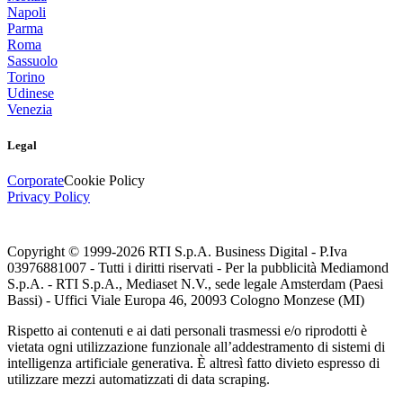
Napoli
Parma
Roma
Sassuolo
Torino
Udinese
Venezia
Legal
Corporate
Cookie Policy
Privacy Policy
Copyright © 1999-
2026
RTI S.p.A. Business Digital - P.Iva
03976881007 - Tutti i diritti riservati - Per la pubblicità Mediamond
S.p.A. - RTI S.p.A., Mediaset N.V., sede legale Amsterdam (Paesi
Bassi) - Uffici Viale Europa 46, 20093 Cologno Monzese (MI)
Rispetto ai contenuti e ai dati personali trasmessi e/o riprodotti è
vietata ogni utilizzazione funzionale all’addestramento di sistemi di
intelligenza artificiale generativa. È altresì fatto divieto espresso di
utilizzare mezzi automatizzati di data scraping.