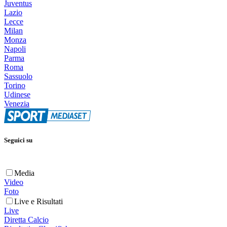
Juventus
Lazio
Lecce
Milan
Monza
Napoli
Parma
Roma
Sassuolo
Torino
Udinese
Venezia
Seguici su
Media
Video
Foto
Live e Risultati
Live
Diretta Calcio