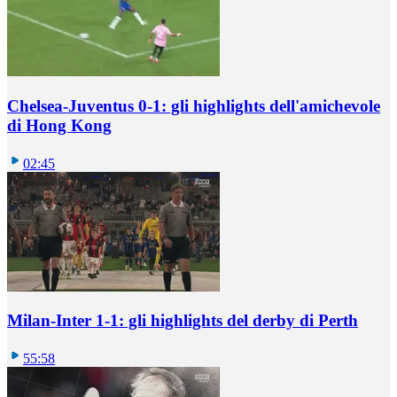
Chelsea-Juventus 0-1: gli highlights dell'amichevole
di Hong Kong
02:45
Milan-Inter 1-1: gli highlights del derby di Perth
55:58