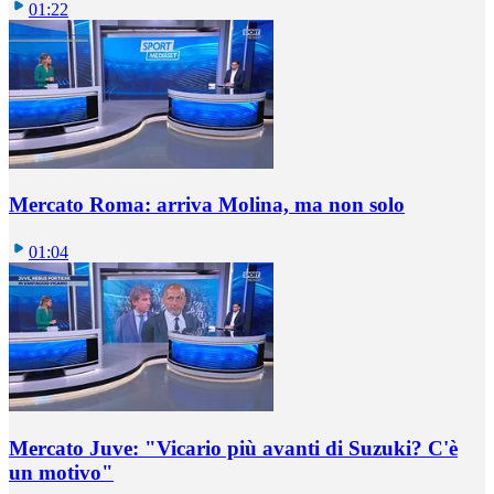
01:22
Mercato Roma: arriva Molina, ma non solo
01:04
Mercato Juve: "Vicario più avanti di Suzuki? C'è
un motivo"