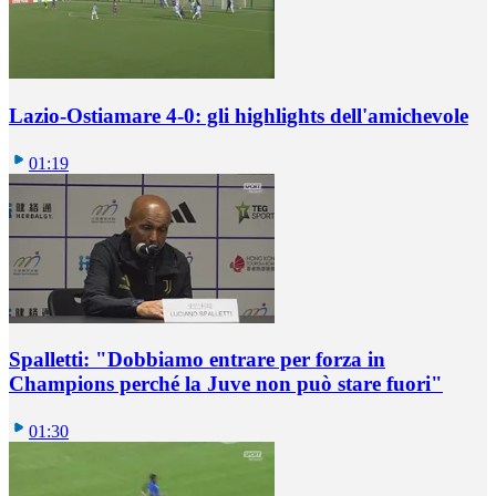
Lazio-Ostiamare 4-0: gli highlights dell'amichevole
01:19
Spalletti: "Dobbiamo entrare per forza in
Champions perché la Juve non può stare fuori"
01:30