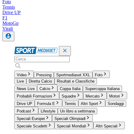
Foto
Tennis
Drive UP
F1
MotoGp
Virali
Video
Pressing
Sportmediaset XXL
Foto
Live
Diretta Calcio
Risultati e Classifiche
News Live
Calcio
Coppa Italia
Supercoppa Italiana
Probabili Formazioni
Squadre
Mercato
Motori
Drive UP
Formula E
Tennis
Altri Sport
Sondaggi
Podcast
Lifestyle
Un libro a settimana
Speciali Europei
Speciali Olimpiadi
Speciale Scudetti
Speciali Mondiali
Altri Speciali