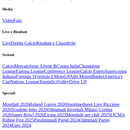
Media
Video
Foto
Live e Risultati
Live
Diretta Calcio
Risultati e Classifiche
Sezioni
Calcio
Mercato
Serie A
Serie B
Coppa Italia
Champions
League
Europa League
Conference League
Calcio Estero
Supercoppa
Italiana
Formula 1
Formula E
MotoGP
Altri Motori
Basket
America's
Cup
Nations League
Tennis
Sci
Volley
Drive UP
Speciali
Mondiali 2026
Roland Garros 2026
Sportmediaset Live Riccione
2026
Scudetto Inter 2026
Olimpiadi Invernali Milano Cortina
2026
Super Bowl 2026
Eicma 2025
Mondiale per club 2025
EICMA
Riding Fest 2025
Paralimpiadi Parigi 2024
Olimpiadi Parigi
2024
Euro 2024