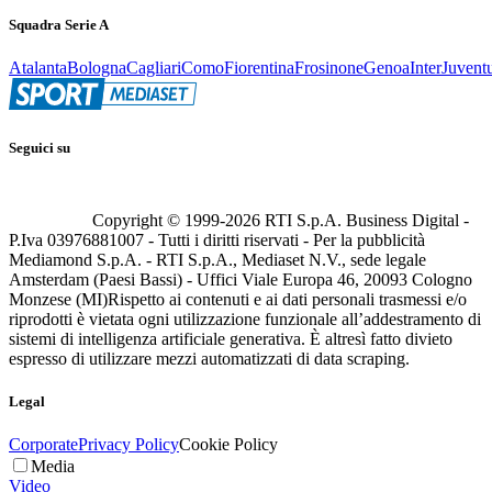
Squadra Serie A
Atalanta
Bologna
Cagliari
Como
Fiorentina
Frosinone
Genoa
Inter
Juvent
Seguici su
Copyright © 1999-
2026
RTI S.p.A. Business Digital -
P.Iva 03976881007 - Tutti i diritti riservati - Per la pubblicità
Mediamond S.p.A. - RTI S.p.A., Mediaset N.V., sede legale
Amsterdam (Paesi Bassi) - Uffici Viale Europa 46, 20093 Cologno
Monzese (MI)
Rispetto ai contenuti e ai dati personali trasmessi e/o
riprodotti è vietata ogni utilizzazione funzionale all’addestramento di
sistemi di intelligenza artificiale generativa. È altresì fatto divieto
espresso di utilizzare mezzi automatizzati di data scraping.
Legal
Corporate
Privacy Policy
Cookie Policy
Media
Video