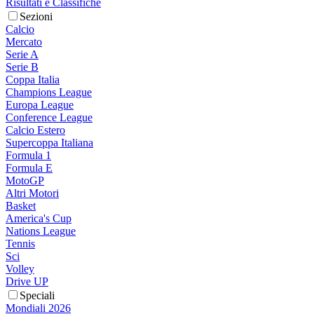
Risultati e Classifiche
Sezioni
Calcio
Mercato
Serie A
Serie B
Coppa Italia
Champions League
Europa League
Conference League
Calcio Estero
Supercoppa Italiana
Formula 1
Formula E
MotoGP
Altri Motori
Basket
America's Cup
Nations League
Tennis
Sci
Volley
Drive UP
Speciali
Mondiali 2026