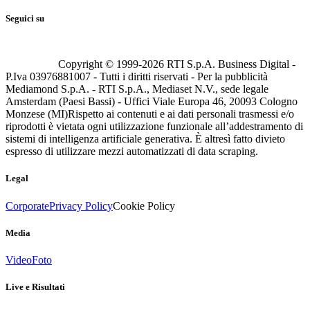
Seguici su
Copyright © 1999-
2026
RTI S.p.A. Business Digital -
P.Iva 03976881007 - Tutti i diritti riservati - Per la pubblicità
Mediamond S.p.A. - RTI S.p.A., Mediaset N.V., sede legale
Amsterdam (Paesi Bassi) - Uffici Viale Europa 46, 20093 Cologno
Monzese (MI)
Rispetto ai contenuti e ai dati personali trasmessi e/o
riprodotti è vietata ogni utilizzazione funzionale all’addestramento di
sistemi di intelligenza artificiale generativa. È altresì fatto divieto
espresso di utilizzare mezzi automatizzati di data scraping.
Legal
Corporate
Privacy Policy
Cookie Policy
Media
Video
Foto
Live e Risultati