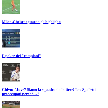
Milan-Chelsea: guarda gli highlights
Il poker dei "campioni"
Chivu: "Juve? Siamo la squadra da battere! Io e Spalletti
preoccupati perché…"