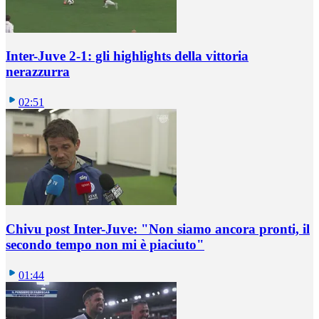
Inter-Juve 2-1: gli highlights della vittoria
nerazzurra
02:51
Chivu post Inter-Juve: "Non siamo ancora pronti, il
secondo tempo non mi è piaciuto"
01:44