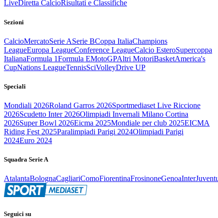
Live
Diretta Calcio
Risultati e Classifiche
Sezioni
Calcio
Mercato
Serie A
Serie B
Coppa Italia
Champions
League
Europa League
Conference League
Calcio Estero
Supercoppa
Italiana
Formula 1
Formula E
MotoGP
Altri Motori
Basket
America's
Cup
Nations League
Tennis
Sci
Volley
Drive UP
Speciali
Mondiali 2026
Roland Garros 2026
Sportmediaset Live Riccione
2026
Scudetto Inter 2026
Olimpiadi Invernali Milano Cortina
2026
Super Bowl 2026
Eicma 2025
Mondiale per club 2025
EICMA
Riding Fest 2025
Paralimpiadi Parigi 2024
Olimpiadi Parigi
2024
Euro 2024
Squadra Serie A
Atalanta
Bologna
Cagliari
Como
Fiorentina
Frosinone
Genoa
Inter
Juvent
Seguici su