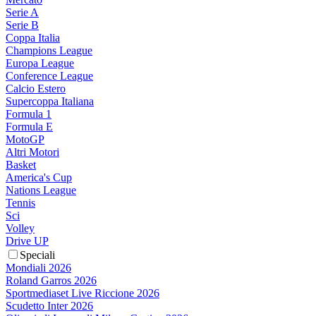
Serie A
Serie B
Coppa Italia
Champions League
Europa League
Conference League
Calcio Estero
Supercoppa Italiana
Formula 1
Formula E
MotoGP
Altri Motori
Basket
America's Cup
Nations League
Tennis
Sci
Volley
Drive UP
Speciali
Mondiali 2026
Roland Garros 2026
Sportmediaset Live Riccione 2026
Scudetto Inter 2026