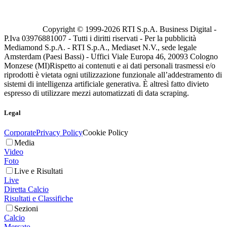
Copyright © 1999-
2026
RTI S.p.A. Business Digital -
P.Iva 03976881007 - Tutti i diritti riservati - Per la pubblicità
Mediamond S.p.A. - RTI S.p.A., Mediaset N.V., sede legale
Amsterdam (Paesi Bassi) - Uffici Viale Europa 46, 20093 Cologno
Monzese (MI)
Rispetto ai contenuti e ai dati personali trasmessi e/o
riprodotti è vietata ogni utilizzazione funzionale all’addestramento di
sistemi di intelligenza artificiale generativa. È altresì fatto divieto
espresso di utilizzare mezzi automatizzati di data scraping.
Legal
Corporate
Privacy Policy
Cookie Policy
Media
Video
Foto
Live e Risultati
Live
Diretta Calcio
Risultati e Classifiche
Sezioni
Calcio
Mercato