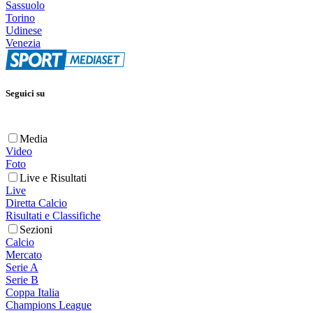
Sassuolo
Torino
Udinese
Venezia
Seguici su
Media
Video
Foto
Live e Risultati
Live
Diretta Calcio
Risultati e Classifiche
Sezioni
Calcio
Mercato
Serie A
Serie B
Coppa Italia
Champions League