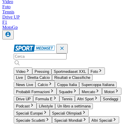
Video
Foto
Tennis
Drive UP
F1
MotoGp
Video
Pressing
Sportmediaset XXL
Foto
Live
Diretta Calcio
Risultati e Classifiche
News Live
Calcio
Coppa Italia
Supercoppa Italiana
Probabili Formazioni
Squadre
Mercato
Motori
Drive UP
Formula E
Tennis
Altri Sport
Sondaggi
Podcast
Lifestyle
Un libro a settimana
Speciali Europei
Speciali Olimpiadi
Speciale Scudetti
Speciali Mondiali
Altri Speciali