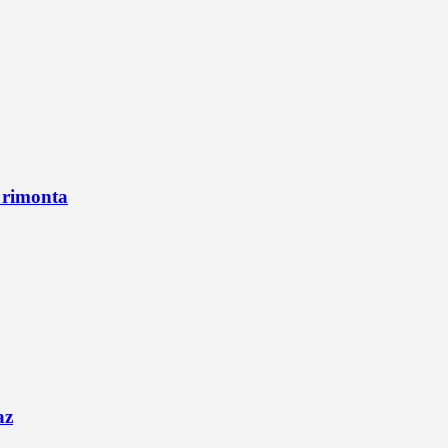
n rimonta
az