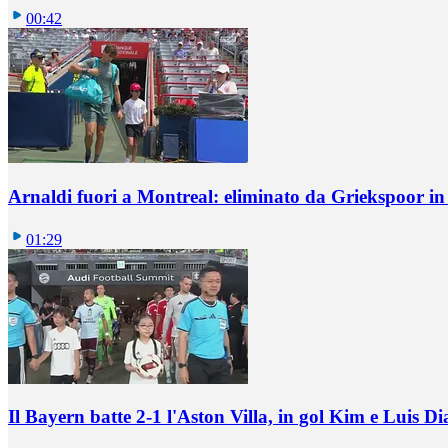
00:42
Arnaldi fuori a Montreal: eliminato da Griekspoor i
01:29
Il Bayern batte 2-1 l'Aston Villa, in gol Kim e Luis Di