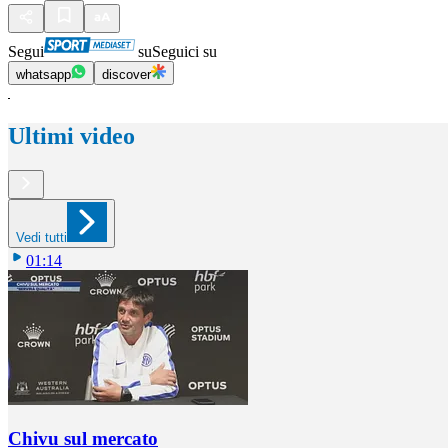
Segui
su
Seguici su
whatsapp
discover
Ultimi video
Vedi tutti
01:14
Chivu sul mercato