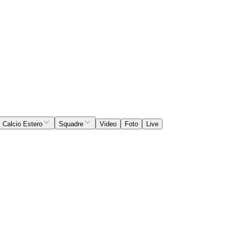
Calcio Estero
Squadre
Video
Foto
Live