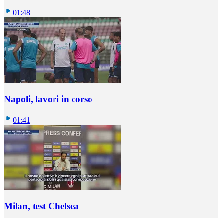
01:48
Napoli, lavori in corso
01:41
Milan, test Chelsea