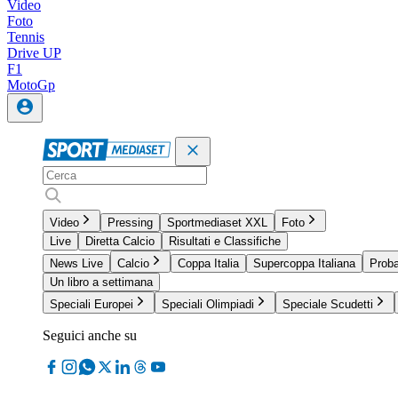
Video
Foto
Tennis
Drive UP
F1
MotoGp
Video
Pressing
Sportmediaset XXL
Foto
Live
Diretta Calcio
Risultati e Classifiche
News Live
Calcio
Coppa Italia
Supercoppa Italiana
Proba
Un libro a settimana
Speciali Europei
Speciali Olimpiadi
Speciale Scudetti
Seguici anche su