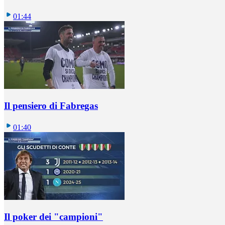
01:44
Il pensiero di Fabregas
01:40
Il poker dei "campioni"