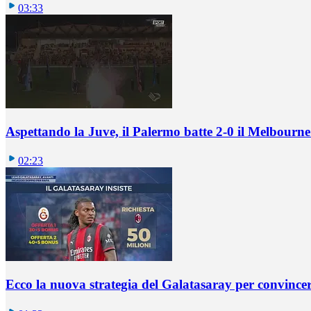
03:33
Aspettando la Juve, il Palermo batte 2-0 il Melbourne
02:23
Ecco la nuova strategia del Galatasaray per convincer