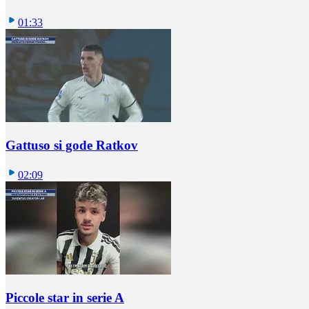
01:33
Gattuso si gode Ratkov
02:09
Piccole star in serie A