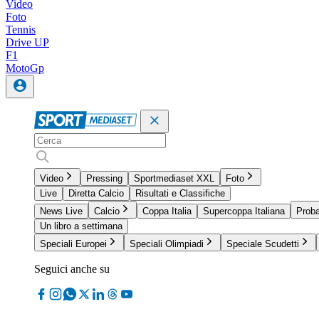
Video
Foto
Tennis
Drive UP
F1
MotoGp
Video
Pressing
Sportmediaset XXL
Foto
Live
Diretta Calcio
Risultati e Classifiche
News Live
Calcio
Coppa Italia
Supercoppa Italiana
Proba
Un libro a settimana
Speciali Europei
Speciali Olimpiadi
Speciale Scudetti
Seguici anche su