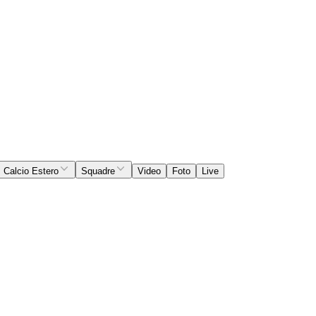
Calcio Estero
Squadre
Video
Foto
Live