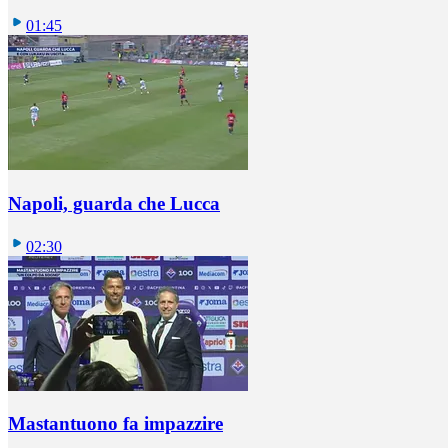
01:45
Napoli, guarda che Lucca
02:30
Mastantuono fa impazzire