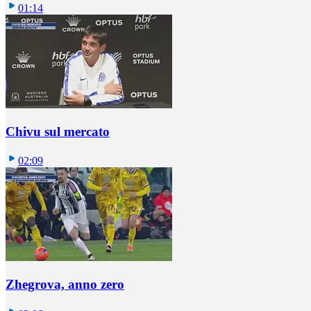
01:14
Chivu sul mercato
02:09
Zhegrova, anno zero