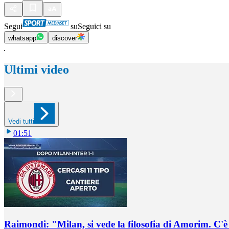
Segui
su
Seguici su
whatsapp
discover
Ultimi video
Vedi tutti
01:51
Raimondi: "Milan, si vede la filosofia di Amorim. C'