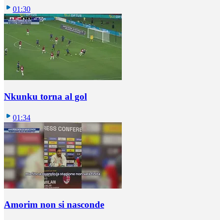
01:30
Nkunku torna al gol
01:34
Amorim non si nasconde