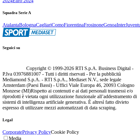
2024
Euro 2024
Squadra Serie A
Atalanta
Bologna
Cagliari
Como
Fiorentina
Frosinone
Genoa
Inter
Juvent
Seguici su
Copyright © 1999-
2026
RTI S.p.A. Business Digital -
P.Iva 03976881007 - Tutti i diritti riservati - Per la pubblicità
Mediamond S.p.A. - RTI S.p.A., Mediaset N.V., sede legale
Amsterdam (Paesi Bassi) - Uffici Viale Europa 46, 20093 Cologno
Monzese (MI)
Rispetto ai contenuti e ai dati personali trasmessi e/o
riprodotti è vietata ogni utilizzazione funzionale all’addestramento di
sistemi di intelligenza artificiale generativa. È altresì fatto divieto
espresso di utilizzare mezzi automatizzati di data scraping.
Legal
Corporate
Privacy Policy
Cookie Policy
Media