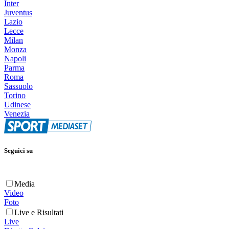
Inter
Juventus
Lazio
Lecce
Milan
Monza
Napoli
Parma
Roma
Sassuolo
Torino
Udinese
Venezia
Seguici su
Media
Video
Foto
Live e Risultati
Live