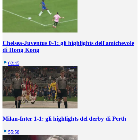
Chelsea-Juventus 0-1: gli highlights dell'amichevole
di Hong Kong
02:45
Milan-Inter 1-1: gli highlights del derby di Perth
55:58