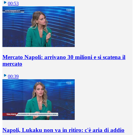
00:53
Mercato Napoli: arrivano 30 milioni e si scatena il
mercato
00:39
Napoli, Lukaku non va in ritiro: c'è aria di addio