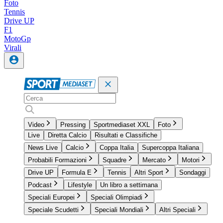
Foto
Tennis
Drive UP
F1
MotoGp
Virali
Video
Pressing
Sportmediaset XXL
Foto
Live
Diretta Calcio
Risultati e Classifiche
News Live
Calcio
Coppa Italia
Supercoppa Italiana
Probabili Formazioni
Squadre
Mercato
Motori
Drive UP
Formula E
Tennis
Altri Sport
Sondaggi
Podcast
Lifestyle
Un libro a settimana
Speciali Europei
Speciali Olimpiadi
Speciale Scudetti
Speciali Mondiali
Altri Speciali