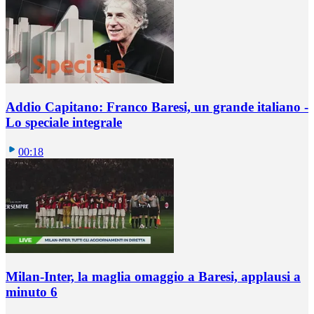
Addio Capitano: Franco Baresi, un grande italiano -
Lo speciale integrale
00:18
Milan-Inter, la maglia omaggio a Baresi, applausi a
minuto 6