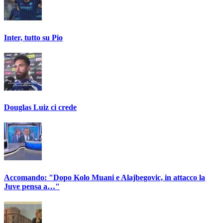
Inter, tutto su Pio
Douglas Luiz ci crede
Accomando: "Dopo Kolo Muani e Alajbegovic, in attacco la
Juve pensa a…"