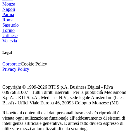
Monza
Napoli
Parma
Roma
Sassuolo
Torino
Udinese
Venezia
Legal
Corporate
Cookie Policy
Privacy Policy
Copyright © 1999-
2026
RTI S.p.A. Business Digital - P.Iva
03976881007 - Tutti i diritti riservati - Per la pubblicità Mediamond
S.p.A. - RTI S.p.A., Mediaset N.V., sede legale Amsterdam (Paesi
Bassi) - Uffici Viale Europa 46, 20093 Cologno Monzese (MI)
Rispetto ai contenuti e ai dati personali trasmessi e/o riprodotti è
vietata ogni utilizzazione funzionale all’addestramento di sistemi di
intelligenza artificiale generativa. È altresì fatto divieto espresso di
utilizzare mezzi automatizzati di data scraping.