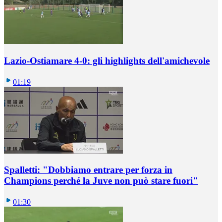
Lazio-Ostiamare 4-0: gli highlights dell'amichevole
01:19
Spalletti: "Dobbiamo entrare per forza in
Champions perché la Juve non può stare fuori"
01:30