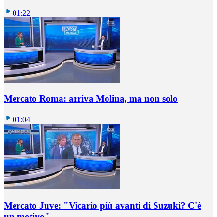
01:22
Mercato Roma: arriva Molina, ma non solo
01:04
Mercato Juve: "Vicario più avanti di Suzuki? C'è
un motivo"