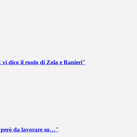
vi dico il ruolo di Zola e Ranieri"
è però da lavorare su…"