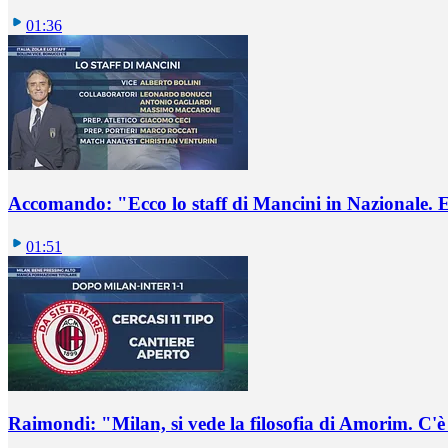
01:36
Accomando: "Ecco lo staff di Mancini in Nazionale. E 
01:51
Raimondi: "Milan, si vede la filosofia di Amorim. C'