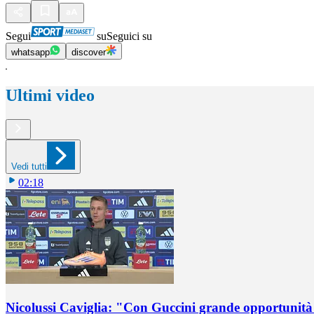
Segui
su
Seguici su
whatsapp
discover
Ultimi video
Vedi tutti
02:18
Nicolussi Caviglia: "Con Guccini grande opportunità 