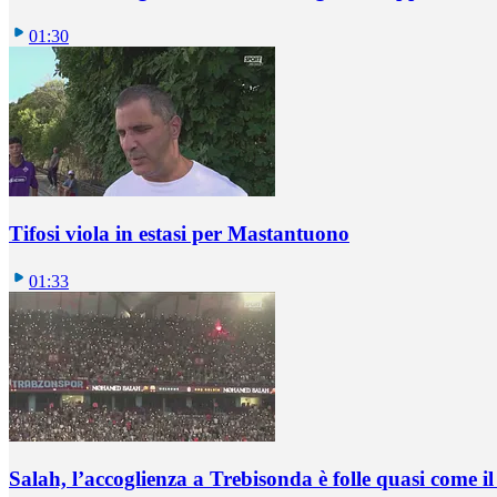
01:30
Tifosi viola in estasi per Mastantuono
01:33
Salah, l’accoglienza a Trebisonda è folle quasi come i