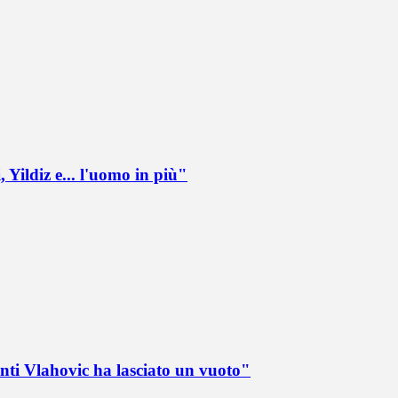
 Yildiz e... l'uomo in più"
nti Vlahovic ha lasciato un vuoto"