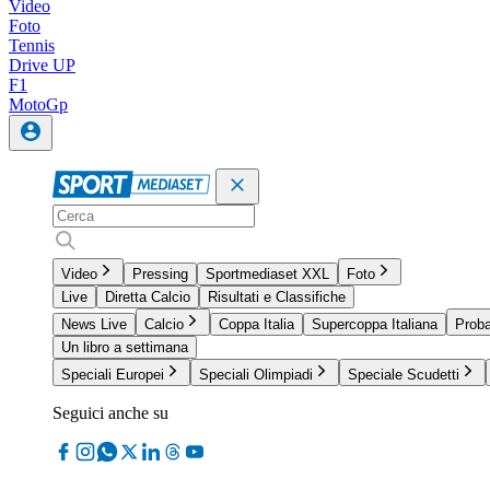
Video
Foto
Tennis
Drive UP
F1
MotoGp
Video
Pressing
Sportmediaset XXL
Foto
Live
Diretta Calcio
Risultati e Classifiche
News Live
Calcio
Coppa Italia
Supercoppa Italiana
Proba
Un libro a settimana
Speciali Europei
Speciali Olimpiadi
Speciale Scudetti
Seguici anche su