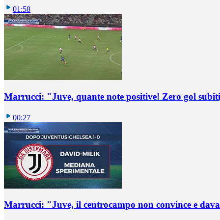
01:58
Marrucci: "Juve, quante note positive! Zero gol subiti,
00:27
Marrucci: "Juve, il centrocampo non convince e dava