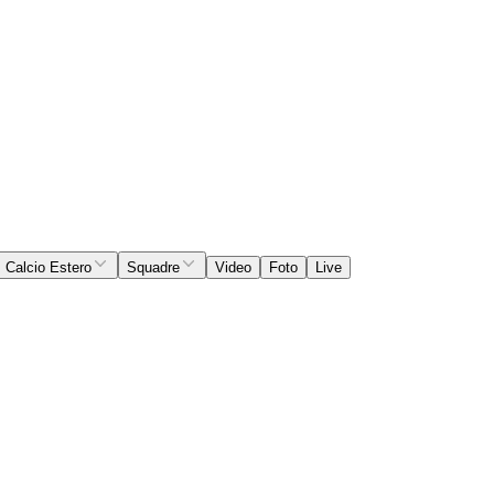
Calcio Estero
Squadre
Video
Foto
Live