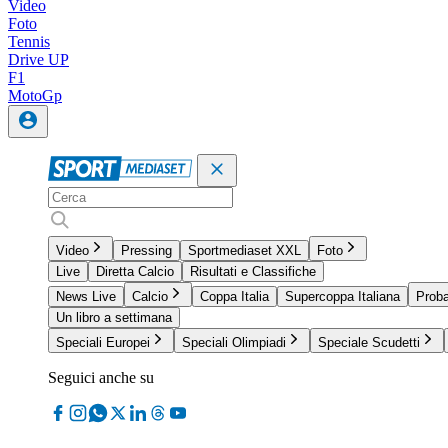
Video
Foto
Tennis
Drive UP
F1
MotoGp
Video
Pressing
Sportmediaset XXL
Foto
Live
Diretta Calcio
Risultati e Classifiche
News Live
Calcio
Coppa Italia
Supercoppa Italiana
Proba
Un libro a settimana
Speciali Europei
Speciali Olimpiadi
Speciale Scudetti
Seguici anche su