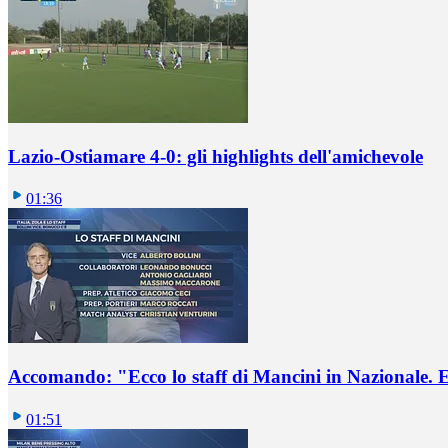
Lazio-Ostiamare 4-0: gli highlights dell'amichevole
01:36
Accomando: "Ecco lo staff di Mancini in Nazionale. E 
01:51