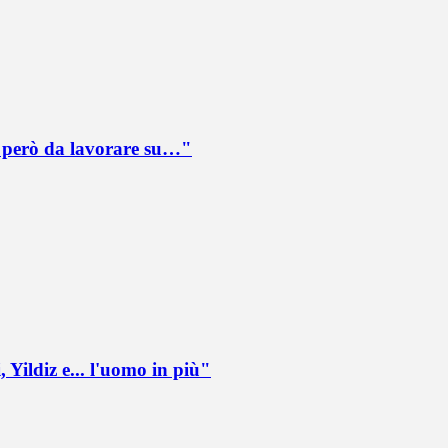
è però da lavorare su…"
 Yildiz e... l'uomo in più"