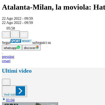
Atalanta-Milan, la moviola: Hat
22 Ago 2022 - 09:59
22 Ago 2022 - 09:59
05:58
Segui
su
Seguici su
whatsapp
discover
pressing
cesari
Ultimi video
Vedi tutti
01:04