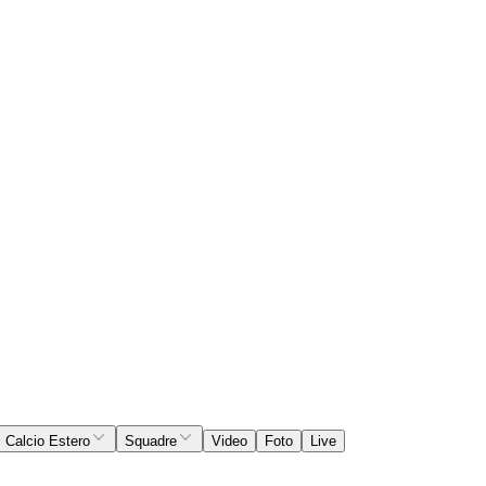
Calcio Estero
Squadre
Video
Foto
Live