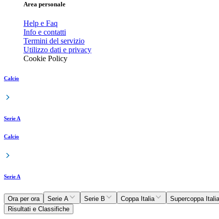
Area personale
Help e Faq
Info e contatti
Termini del servizio
Utilizzo dati e privacy
Cookie Policy
Calcio
Serie A
Calcio
Serie A
Ora per ora
Serie A
Serie B
Coppa Italia
Supercoppa Itali
Risultati e Classifiche