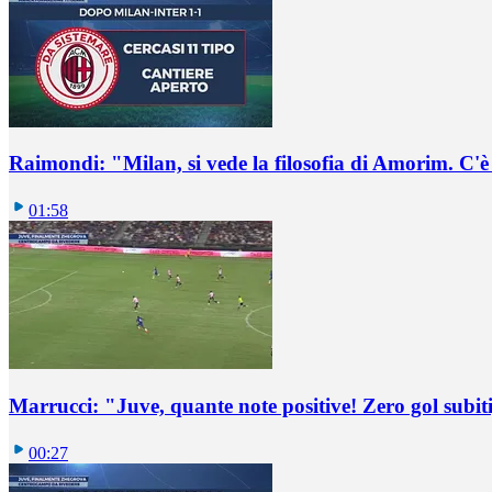
Raimondi: "Milan, si vede la filosofia di Amorim. C'
01:58
Marrucci: "Juve, quante note positive! Zero gol subiti,
00:27