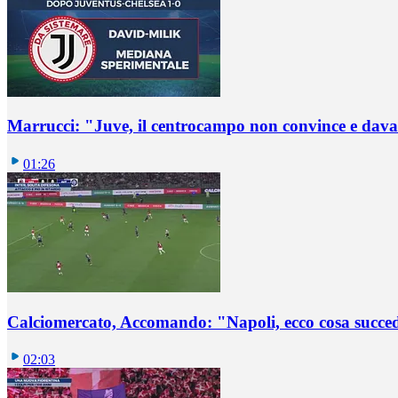
Marrucci: "Juve, il centrocampo non convince e dava
01:26
Calciomercato, Accomando: "Napoli, ecco cosa succ
02:03