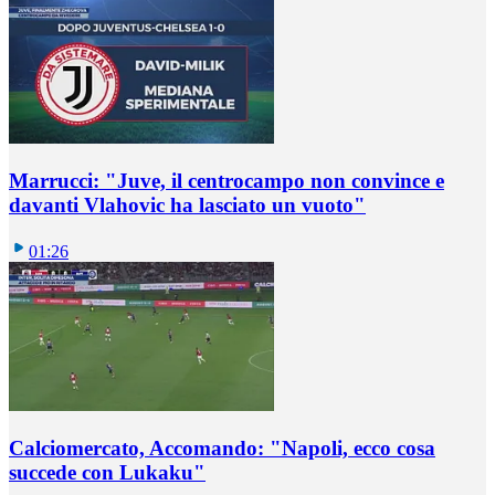
Marrucci: "Juve, il centrocampo non convince e
davanti Vlahovic ha lasciato un vuoto"
01:26
Calciomercato, Accomando: "Napoli, ecco cosa
succede con Lukaku"