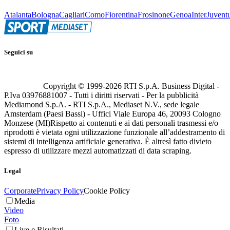
Atalanta
Bologna
Cagliari
Como
Fiorentina
Frosinone
Genoa
Inter
Juvent
Seguici su
Copyright © 1999-
2026
RTI S.p.A. Business Digital -
P.Iva 03976881007 - Tutti i diritti riservati - Per la pubblicità
Mediamond S.p.A. - RTI S.p.A., Mediaset N.V., sede legale
Amsterdam (Paesi Bassi) - Uffici Viale Europa 46, 20093 Cologno
Monzese (MI)
Rispetto ai contenuti e ai dati personali trasmessi e/o
riprodotti è vietata ogni utilizzazione funzionale all’addestramento di
sistemi di intelligenza artificiale generativa. È altresì fatto divieto
espresso di utilizzare mezzi automatizzati di data scraping.
Legal
Corporate
Privacy Policy
Cookie Policy
Media
Video
Foto
Live e Risultati