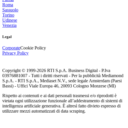
Roma
Sassuolo
Torino
Udinese
Venezia
Legal
Corporate
Cookie Policy
Privacy Policy
Copyright © 1999-
2026
RTI S.p.A. Business Digital - P.Iva
03976881007 - Tutti i diritti riservati - Per la pubblicità Mediamond
S.p.A. - RTI S.p.A., Mediaset N.V., sede legale Amsterdam (Paesi
Bassi) - Uffici Viale Europa 46, 20093 Cologno Monzese (MI)
Rispetto ai contenuti e ai dati personali trasmessi e/o riprodotti è
vietata ogni utilizzazione funzionale all’addestramento di sistemi di
intelligenza artificiale generativa. È altresì fatto divieto espresso di
utilizzare mezzi automatizzati di data scraping.