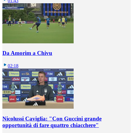
01:43
Da Amorim a Chivu
02:18
Nicolussi Caviglia: "Con Guccini grande
opportunità di fare quattro chiacchere"