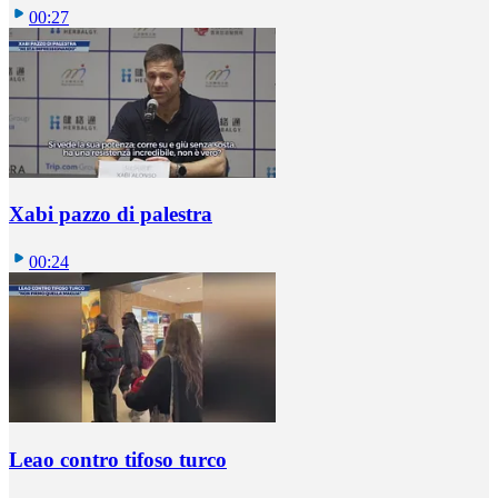
00:27
Xabi pazzo di palestra
00:24
Leao contro tifoso turco