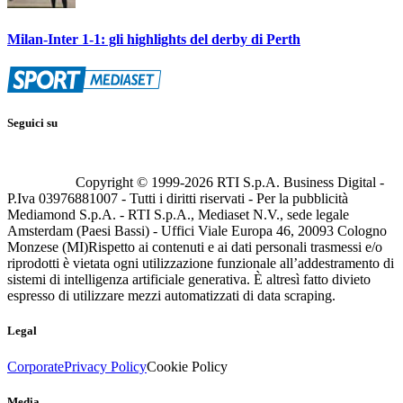
Milan-Inter 1-1: gli highlights del derby di Perth
Seguici su
Copyright © 1999-
2026
RTI S.p.A. Business Digital -
P.Iva 03976881007 - Tutti i diritti riservati - Per la pubblicità
Mediamond S.p.A. - RTI S.p.A., Mediaset N.V., sede legale
Amsterdam (Paesi Bassi) - Uffici Viale Europa 46, 20093 Cologno
Monzese (MI)
Rispetto ai contenuti e ai dati personali trasmessi e/o
riprodotti è vietata ogni utilizzazione funzionale all’addestramento di
sistemi di intelligenza artificiale generativa. È altresì fatto divieto
espresso di utilizzare mezzi automatizzati di data scraping.
Legal
Corporate
Privacy Policy
Cookie Policy
Media