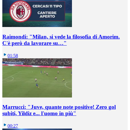
Raimondi: "Milan, si vede la filosofia di Amorim.
C'è però da lavorare su…"
01:58
Marrucci: "Juve, quante note positive! Zero gol
subiti, Yildiz e... l'uomo in più"
00:27