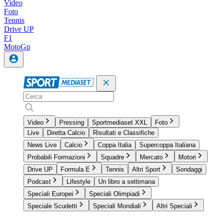
Video
Foto
Tennis
Drive UP
F1
MotoGp
Video
Pressing
Sportmediaset XXL
Foto
Live
Diretta Calcio
Risultati e Classifiche
News Live
Calcio
Coppa Italia
Supercoppa Italiana
Probabili Formazioni
Squadre
Mercato
Motori
Drive UP
Formula E
Tennis
Altri Sport
Sondaggi
Podcast
Lifestyle
Un libro a settimana
Speciali Europei
Speciali Olimpiadi
Speciale Scudetti
Speciali Mondiali
Altri Speciali