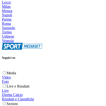
Lecce
Milan
Monza
Napoli
Parma
Roma
Sassuolo
Torino
Udinese
Venezia
Seguici su
Media
Video
Foto
Live e Risultati
Live
Diretta Calcio
Risultati e Classifiche
Sezioni