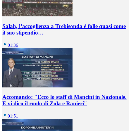
Salah, l’accoglienza a Trebisonda è folle quasi come
il suo stipendio…
01:36
Accomando: "Ecco lo staff di Mancini in Nazionale.
E vi dico il ruolo di Zola e Ranieri"
01:51