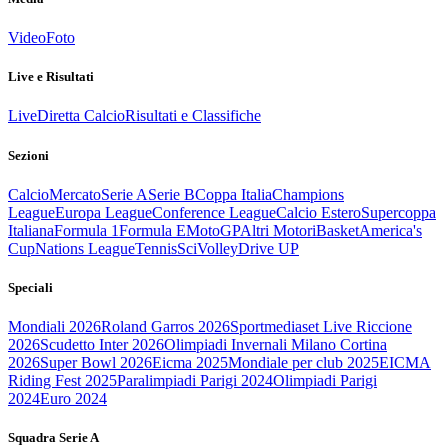
Video
Foto
Live e Risultati
Live
Diretta Calcio
Risultati e Classifiche
Sezioni
Calcio
Mercato
Serie A
Serie B
Coppa Italia
Champions
League
Europa League
Conference League
Calcio Estero
Supercoppa
Italiana
Formula 1
Formula E
MotoGP
Altri Motori
Basket
America's
Cup
Nations League
Tennis
Sci
Volley
Drive UP
Speciali
Mondiali 2026
Roland Garros 2026
Sportmediaset Live Riccione
2026
Scudetto Inter 2026
Olimpiadi Invernali Milano Cortina
2026
Super Bowl 2026
Eicma 2025
Mondiale per club 2025
EICMA
Riding Fest 2025
Paralimpiadi Parigi 2024
Olimpiadi Parigi
2024
Euro 2024
Squadra Serie A