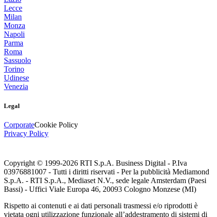
Lecce
Milan
Monza
Napoli
Parma
Roma
Sassuolo
Torino
Udinese
Venezia
Legal
Corporate
Cookie Policy
Privacy Policy
Copyright © 1999-
2026
RTI S.p.A. Business Digital - P.Iva
03976881007 - Tutti i diritti riservati - Per la pubblicità Mediamond
S.p.A. - RTI S.p.A., Mediaset N.V., sede legale Amsterdam (Paesi
Bassi) - Uffici Viale Europa 46, 20093 Cologno Monzese (MI)
Rispetto ai contenuti e ai dati personali trasmessi e/o riprodotti è
vietata ogni utilizzazione funzionale all’addestramento di sistemi di