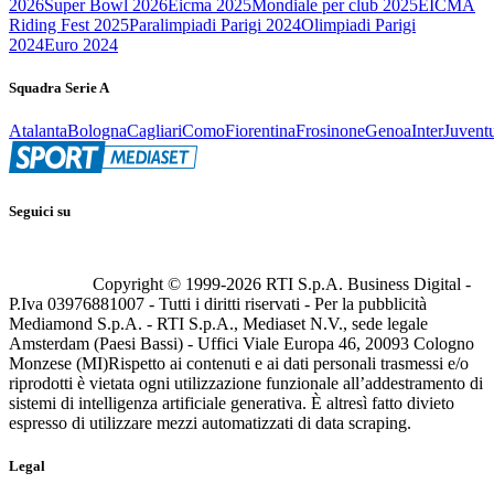
2026
Super Bowl 2026
Eicma 2025
Mondiale per club 2025
EICMA
Riding Fest 2025
Paralimpiadi Parigi 2024
Olimpiadi Parigi
2024
Euro 2024
Squadra Serie A
Atalanta
Bologna
Cagliari
Como
Fiorentina
Frosinone
Genoa
Inter
Juvent
Seguici su
Copyright © 1999-
2026
RTI S.p.A. Business Digital -
P.Iva 03976881007 - Tutti i diritti riservati - Per la pubblicità
Mediamond S.p.A. - RTI S.p.A., Mediaset N.V., sede legale
Amsterdam (Paesi Bassi) - Uffici Viale Europa 46, 20093 Cologno
Monzese (MI)
Rispetto ai contenuti e ai dati personali trasmessi e/o
riprodotti è vietata ogni utilizzazione funzionale all’addestramento di
sistemi di intelligenza artificiale generativa. È altresì fatto divieto
espresso di utilizzare mezzi automatizzati di data scraping.
Legal