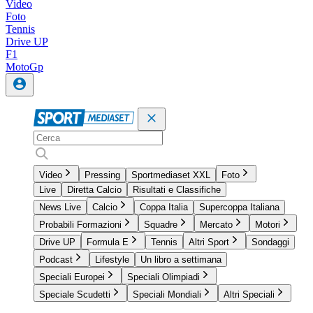
Video
Foto
Tennis
Drive UP
F1
MotoGp
Video
Pressing
Sportmediaset XXL
Foto
Live
Diretta Calcio
Risultati e Classifiche
News Live
Calcio
Coppa Italia
Supercoppa Italiana
Probabili Formazioni
Squadre
Mercato
Motori
Drive UP
Formula E
Tennis
Altri Sport
Sondaggi
Podcast
Lifestyle
Un libro a settimana
Speciali Europei
Speciali Olimpiadi
Speciale Scudetti
Speciali Mondiali
Altri Speciali