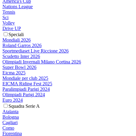
America's Cup
Nations League
Tennis
Sci
Volley
Drive UP
Speciali
Mondiali 2026
Roland Garros 2026
Sportmediaset Live Riccione 2026
Scudetto Inter 2026
Olimpiadi Invernali Milano Cortina 2026
Super Bowl 2026
Eicma 2025
Mondiale per club 2025
EICMA Riding Fest 2025
Paralimpiadi Parigi 2024
Olimpiadi Parigi 2024
Euro 2024
Squadra Serie A
Atalanta
Bologna
Cagliari
Como
Fiorentina