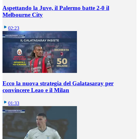
Aspettando la Juve, il Palermo batte 2-0 il
Melbourne City
02:23
Ecco la nuova strategia del Galatasaray per
convincere Leao e il Milan
01:33