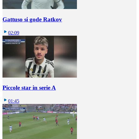
Gattuso si gode Ratkov
02:09
Piccole star in serie A
01:45