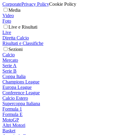
Corporate
Privacy Policy
Cookie Policy
Media
Video
Foto
Live e Risultati
Live
Diretta Calcio
Risultati e Classifiche
Sezioni
Calcio
Mercato
Serie A
Serie B
Coppa Italia
Champions League
Europa League
Conference League
Calcio Estero
Supercoppa Italiana
Formula 1
Formula E
MotoGP
Altri Motori
Basket