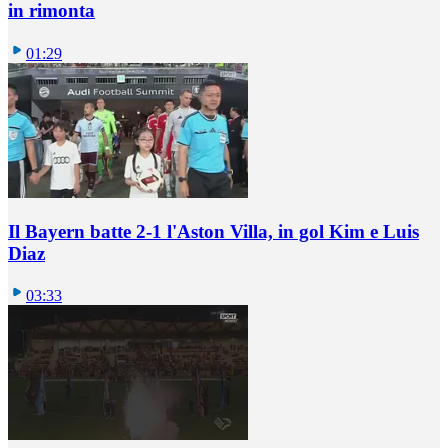
in rimonta
01:29
Il Bayern batte 2-1 l'Aston Villa, in gol Kim e Luis
Diaz
03:33