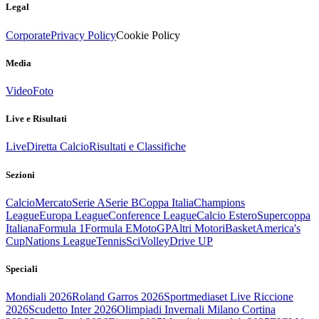
Legal
Corporate
Privacy Policy
Cookie Policy
Media
Video
Foto
Live e Risultati
Live
Diretta Calcio
Risultati e Classifiche
Sezioni
Calcio
Mercato
Serie A
Serie B
Coppa Italia
Champions
League
Europa League
Conference League
Calcio Estero
Supercoppa
Italiana
Formula 1
Formula E
MotoGP
Altri Motori
Basket
America's
Cup
Nations League
Tennis
Sci
Volley
Drive UP
Speciali
Mondiali 2026
Roland Garros 2026
Sportmediaset Live Riccione
2026
Scudetto Inter 2026
Olimpiadi Invernali Milano Cortina