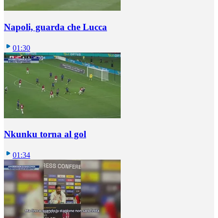
Napoli, guarda che Lucca
01:30
Nkunku torna al gol
01:34