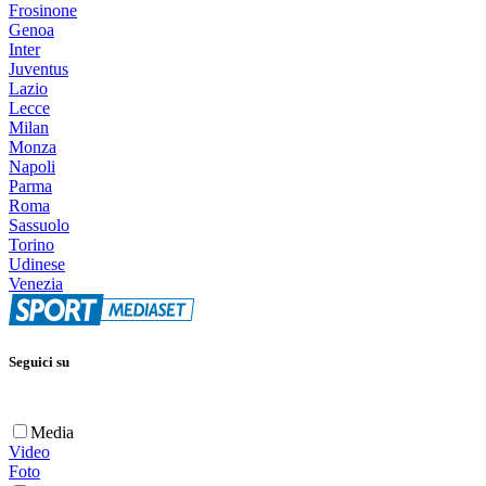
Frosinone
Genoa
Inter
Juventus
Lazio
Lecce
Milan
Monza
Napoli
Parma
Roma
Sassuolo
Torino
Udinese
Venezia
Seguici su
Media
Video
Foto