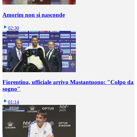
Amorim non si nasconde
02:30
Fiorentina, ufficiale arrivo Mastantuono: "Colpo da
sogno"
01:14