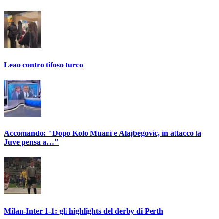
Leao contro tifoso turco
Accomando: "Dopo Kolo Muani e Alajbegovic, in attacco la
Juve pensa a…"
Milan-Inter 1-1: gli highlights del derby di Perth