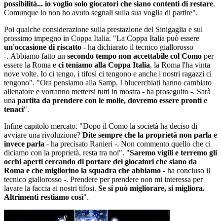
possibilità... io voglio solo giocatori che siano contenti di restare
.
Comunque io non ho avuto segnali sulla sua voglia di partire".
Poi qualche considerazione sulla prestazione del Sinigaglia e sul
prossimo impegno in Coppa Italia. "La Coppa Italia può essere
un'occasione di riscatto
- ha dichiarato il tecnico giallorosso
-. Abbiamo fatto un
secondo tempo non accettabile col Como
per
essere la Roma e
ci teniamo alla Coppa Italia
, la Roma l'ha vinta
nove volte. Io ci tengo, i tifosi ci tengono e anche i nostri ragazzi ci
tengono". "Ora pensiamo alla Samp. I blucerchiati hanno cambiato
allenatore e vorranno mettersi tutti in mostra - ha proseguito -. Sarà
una
partita da prendere con le molle, dovremo essere pronti e
tenaci
".
Infine capitolo mercato. "Dopo il Como la società ha deciso di
avviare una rivoluzione?
Dite sempre che la proprietà non parla e
invece parla
- ha precisato Ranieri -. Non commento quello che ci
diciamo con la proprietà, resta tra noi". "
Saremo vigili e terremo gli
occhi aperti cercando di portare dei giocatori che siano da
Roma
e che migliorino la squadra che abbiamo
- ha concluso il
tecnico giallorosso -. Prendere per prendere non mi interessa per
lavare la faccia ai nostri tifosi.
Se si può migliorare, si migliora.
Altrimenti restiamo così
".