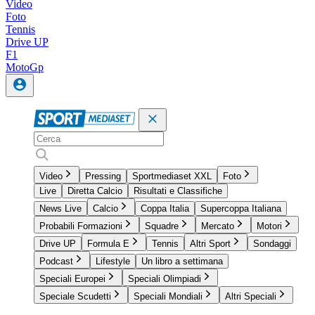
Video
Foto
Tennis
Drive UP
F1
MotoGp
Video
Pressing
Sportmediaset XXL
Foto
Live
Diretta Calcio
Risultati e Classifiche
News Live
Calcio
Coppa Italia
Supercoppa Italiana
Probabili Formazioni
Squadre
Mercato
Motori
Drive UP
Formula E
Tennis
Altri Sport
Sondaggi
Podcast
Lifestyle
Un libro a settimana
Speciali Europei
Speciali Olimpiadi
Speciale Scudetti
Speciali Mondiali
Altri Speciali