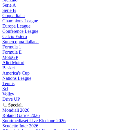
Serie A
Serie B
Coppa Italia
Champions League
Europa League
Conference League
Calcio Estero
Supercoppa Italiana
Formula 1
Formula E
MotoGP
Altri Motori
Basket
America's Cup
Nations League
Tennis
Sci
Volley
Drive UP
Speciali
Mondiali 2026
Roland Garros 2026
Sportmediaset Live Riccione 2026
Scudetto Inter 2026