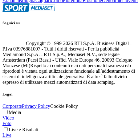
Atalanta
Bologna
Cagliari
Como
Fiorentina
Frosinone
Genoa
Inter
Juvent
Seguici su
Copyright © 1999-
2026
RTI S.p.A. Business Digital -
P.Iva 03976881007 - Tutti i diritti riservati - Per la pubblicità
Mediamond S.p.A. - RTI S.p.A., Mediaset N.V., sede legale
Amsterdam (Paesi Bassi) - Uffici Viale Europa 46, 20093 Cologno
Monzese (MI)
Rispetto ai contenuti e ai dati personali trasmessi e/o
riprodotti è vietata ogni utilizzazione funzionale all’addestramento di
sistemi di intelligenza artificiale generativa. È altresì fatto divieto
espresso di utilizzare mezzi automatizzati di data scraping.
Legal
Corporate
Privacy Policy
Cookie Policy
Media
Video
Foto
Live e Risultati
Live