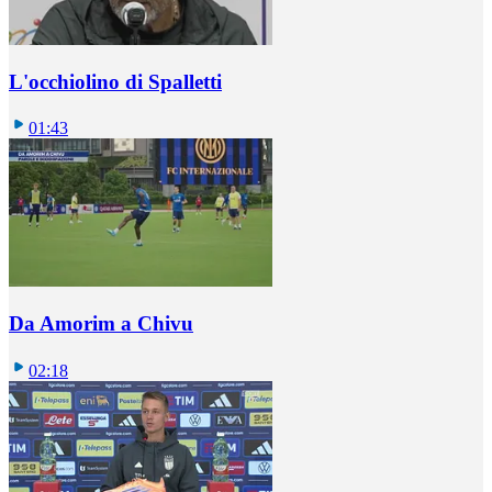
L'occhiolino di Spalletti
01:43
Da Amorim a Chivu
02:18