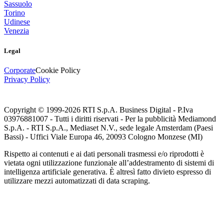
Sassuolo
Torino
Udinese
Venezia
Legal
Corporate
Cookie Policy
Privacy Policy
Copyright © 1999-
2026
RTI S.p.A. Business Digital - P.Iva
03976881007 - Tutti i diritti riservati - Per la pubblicità Mediamond
S.p.A. - RTI S.p.A., Mediaset N.V., sede legale Amsterdam (Paesi
Bassi) - Uffici Viale Europa 46, 20093 Cologno Monzese (MI)
Rispetto ai contenuti e ai dati personali trasmessi e/o riprodotti è
vietata ogni utilizzazione funzionale all’addestramento di sistemi di
intelligenza artificiale generativa. È altresì fatto divieto espresso di
utilizzare mezzi automatizzati di data scraping.