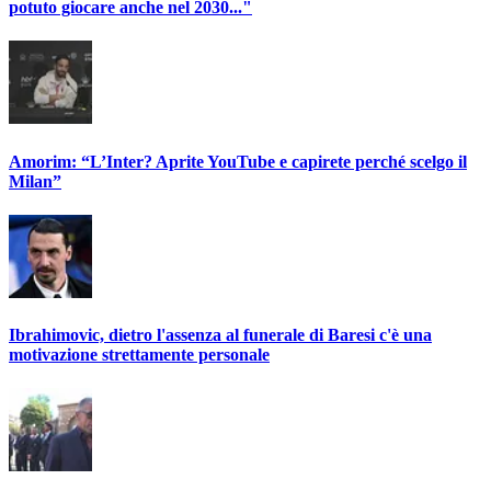
potuto giocare anche nel 2030..."
Amorim: “L’Inter? Aprite YouTube e capirete perché scelgo il
Milan”
Ibrahimovic, dietro l'assenza al funerale di Baresi c'è una
motivazione strettamente personale