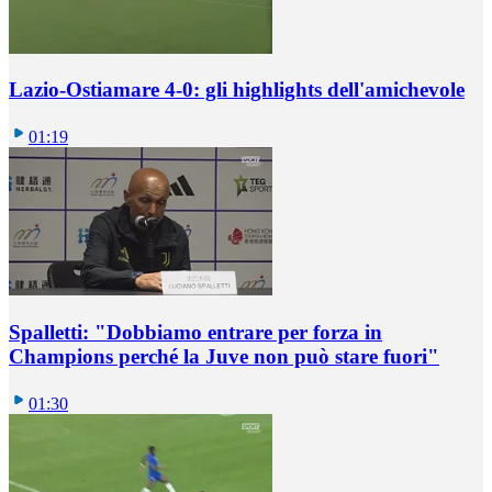
Lazio-Ostiamare 4-0: gli highlights dell'amichevole
01:19
Spalletti: "Dobbiamo entrare per forza in
Champions perché la Juve non può stare fuori"
01:30