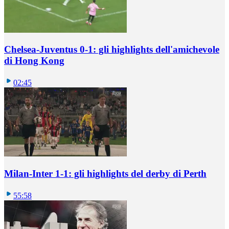
Chelsea-Juventus 0-1: gli highlights dell'amichevole
di Hong Kong
02:45
Milan-Inter 1-1: gli highlights del derby di Perth
55:58