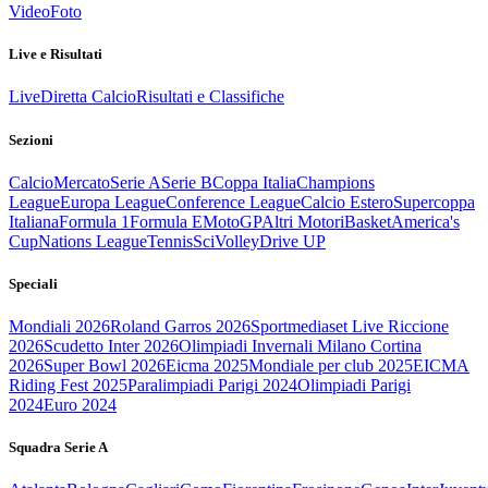
Video
Foto
Live e Risultati
Live
Diretta Calcio
Risultati e Classifiche
Sezioni
Calcio
Mercato
Serie A
Serie B
Coppa Italia
Champions
League
Europa League
Conference League
Calcio Estero
Supercoppa
Italiana
Formula 1
Formula E
MotoGP
Altri Motori
Basket
America's
Cup
Nations League
Tennis
Sci
Volley
Drive UP
Speciali
Mondiali 2026
Roland Garros 2026
Sportmediaset Live Riccione
2026
Scudetto Inter 2026
Olimpiadi Invernali Milano Cortina
2026
Super Bowl 2026
Eicma 2025
Mondiale per club 2025
EICMA
Riding Fest 2025
Paralimpiadi Parigi 2024
Olimpiadi Parigi
2024
Euro 2024
Squadra Serie A