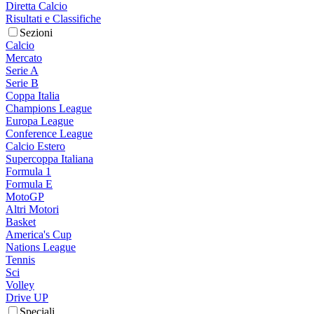
Diretta Calcio
Risultati e Classifiche
Sezioni
Calcio
Mercato
Serie A
Serie B
Coppa Italia
Champions League
Europa League
Conference League
Calcio Estero
Supercoppa Italiana
Formula 1
Formula E
MotoGP
Altri Motori
Basket
America's Cup
Nations League
Tennis
Sci
Volley
Drive UP
Speciali