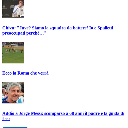
Chivu: "Juve? Siamo la squadra da battere! Io e Spalletti
preoccupati perché…"
Ecco la Roma che verrà
Addio a Jorge Messi: scomparso a 68 anni il padre e la guida di
Leo