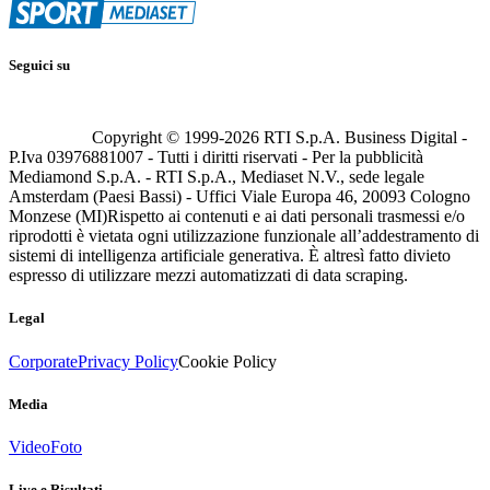
Seguici su
Copyright © 1999-
2026
RTI S.p.A. Business Digital -
P.Iva 03976881007 - Tutti i diritti riservati - Per la pubblicità
Mediamond S.p.A. - RTI S.p.A., Mediaset N.V., sede legale
Amsterdam (Paesi Bassi) - Uffici Viale Europa 46, 20093 Cologno
Monzese (MI)
Rispetto ai contenuti e ai dati personali trasmessi e/o
riprodotti è vietata ogni utilizzazione funzionale all’addestramento di
sistemi di intelligenza artificiale generativa. È altresì fatto divieto
espresso di utilizzare mezzi automatizzati di data scraping.
Legal
Corporate
Privacy Policy
Cookie Policy
Media
Video
Foto
Live e Risultati