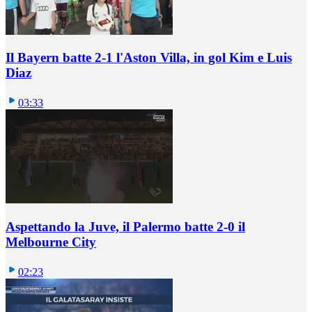
Il Bayern batte 2-1 l'Aston Villa, in gol Kim e Luis
Diaz
03:33
Aspettando la Juve, il Palermo batte 2-0 il
Melbourne City
02:23