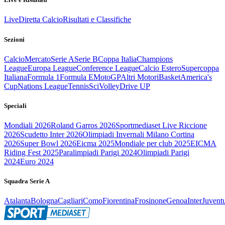
Live
Diretta Calcio
Risultati e Classifiche
Sezioni
Calcio
Mercato
Serie A
Serie B
Coppa Italia
Champions
League
Europa League
Conference League
Calcio Estero
Supercoppa
Italiana
Formula 1
Formula E
MotoGP
Altri Motori
Basket
America's
Cup
Nations League
Tennis
Sci
Volley
Drive UP
Speciali
Mondiali 2026
Roland Garros 2026
Sportmediaset Live Riccione
2026
Scudetto Inter 2026
Olimpiadi Invernali Milano Cortina
2026
Super Bowl 2026
Eicma 2025
Mondiale per club 2025
EICMA
Riding Fest 2025
Paralimpiadi Parigi 2024
Olimpiadi Parigi
2024
Euro 2024
Squadra Serie A
Atalanta
Bologna
Cagliari
Como
Fiorentina
Frosinone
Genoa
Inter
Juvent