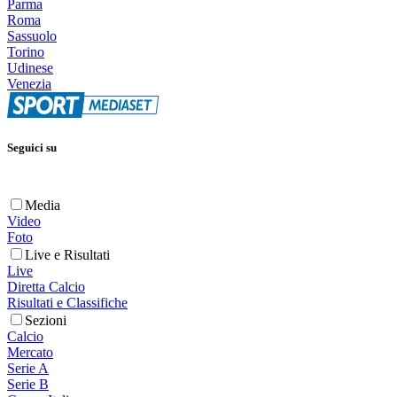
Parma
Roma
Sassuolo
Torino
Udinese
Venezia
Seguici su
Media
Video
Foto
Live e Risultati
Live
Diretta Calcio
Risultati e Classifiche
Sezioni
Calcio
Mercato
Serie A
Serie B