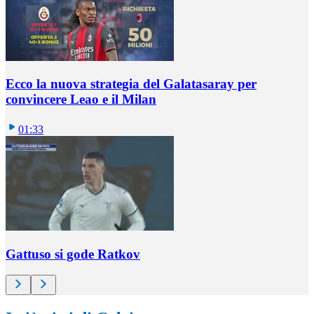
Ecco la nuova strategia del Galatasaray per
convincere Leao e il Milan
01:33
Gattuso si gode Ratkov