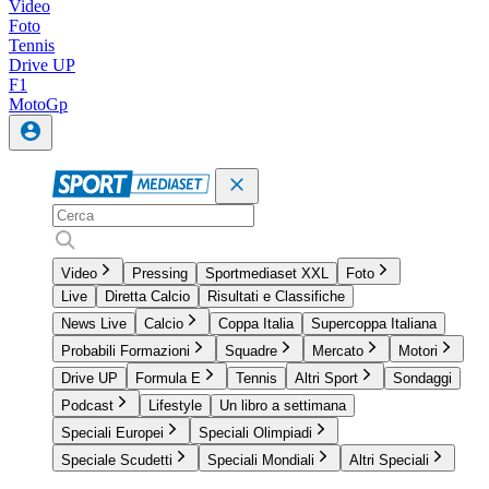
Video
Foto
Tennis
Drive UP
F1
MotoGp
Video
Pressing
Sportmediaset XXL
Foto
Live
Diretta Calcio
Risultati e Classifiche
News Live
Calcio
Coppa Italia
Supercoppa Italiana
Probabili Formazioni
Squadre
Mercato
Motori
Drive UP
Formula E
Tennis
Altri Sport
Sondaggi
Podcast
Lifestyle
Un libro a settimana
Speciali Europei
Speciali Olimpiadi
Speciale Scudetti
Speciali Mondiali
Altri Speciali