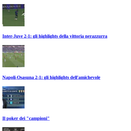
Inter-Juve 2-1: gli highlights della vittoria nerazzurra
Napoli-Osasuna 2-1: gli highlights dell'amichevole
Il poker dei "campioni"