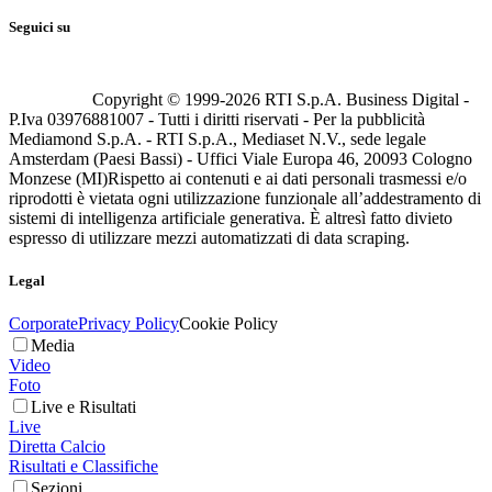
Seguici su
Copyright © 1999-
2026
RTI S.p.A. Business Digital -
P.Iva 03976881007 - Tutti i diritti riservati - Per la pubblicità
Mediamond S.p.A. - RTI S.p.A., Mediaset N.V., sede legale
Amsterdam (Paesi Bassi) - Uffici Viale Europa 46, 20093 Cologno
Monzese (MI)
Rispetto ai contenuti e ai dati personali trasmessi e/o
riprodotti è vietata ogni utilizzazione funzionale all’addestramento di
sistemi di intelligenza artificiale generativa. È altresì fatto divieto
espresso di utilizzare mezzi automatizzati di data scraping.
Legal
Corporate
Privacy Policy
Cookie Policy
Media
Video
Foto
Live e Risultati
Live
Diretta Calcio
Risultati e Classifiche
Sezioni