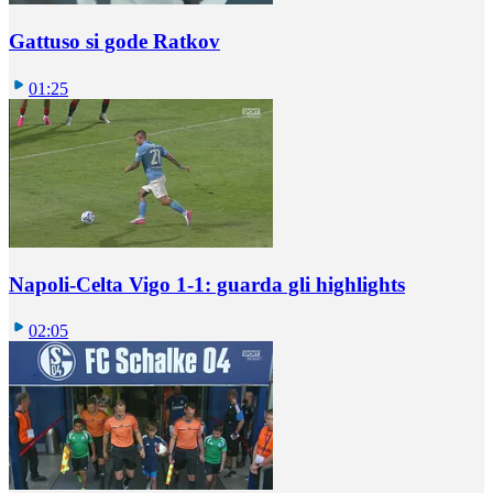
Gattuso si gode Ratkov
01:25
Napoli-Celta Vigo 1-1: guarda gli highlights
02:05