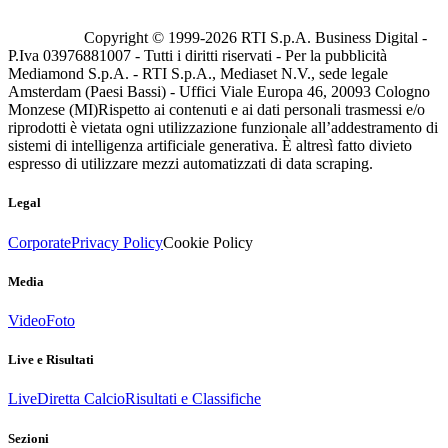
Copyright © 1999-
2026
RTI S.p.A. Business Digital -
P.Iva 03976881007 - Tutti i diritti riservati - Per la pubblicità
Mediamond S.p.A. - RTI S.p.A., Mediaset N.V., sede legale
Amsterdam (Paesi Bassi) - Uffici Viale Europa 46, 20093 Cologno
Monzese (MI)
Rispetto ai contenuti e ai dati personali trasmessi e/o
riprodotti è vietata ogni utilizzazione funzionale all’addestramento di
sistemi di intelligenza artificiale generativa. È altresì fatto divieto
espresso di utilizzare mezzi automatizzati di data scraping.
Legal
Corporate
Privacy Policy
Cookie Policy
Media
Video
Foto
Live e Risultati
Live
Diretta Calcio
Risultati e Classifiche
Sezioni