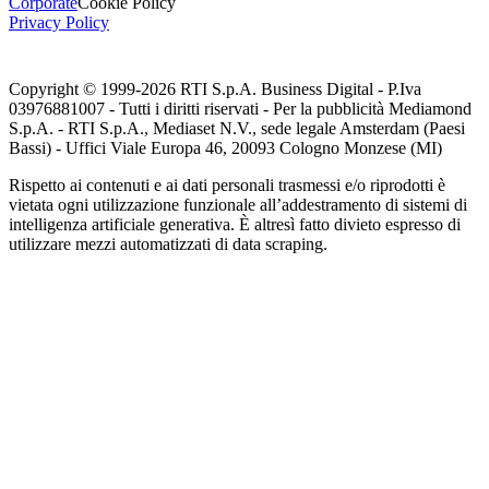
Corporate
Cookie Policy
Privacy Policy
Copyright © 1999-
2026
RTI S.p.A. Business Digital - P.Iva
03976881007 - Tutti i diritti riservati - Per la pubblicità Mediamond
S.p.A. - RTI S.p.A., Mediaset N.V., sede legale Amsterdam (Paesi
Bassi) - Uffici Viale Europa 46, 20093 Cologno Monzese (MI)
Rispetto ai contenuti e ai dati personali trasmessi e/o riprodotti è
vietata ogni utilizzazione funzionale all’addestramento di sistemi di
intelligenza artificiale generativa. È altresì fatto divieto espresso di
utilizzare mezzi automatizzati di data scraping.