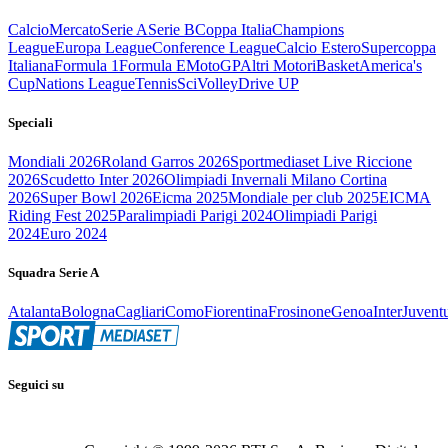
Calcio
Mercato
Serie A
Serie B
Coppa Italia
Champions
League
Europa League
Conference League
Calcio Estero
Supercoppa
Italiana
Formula 1
Formula E
MotoGP
Altri Motori
Basket
America's
Cup
Nations League
Tennis
Sci
Volley
Drive UP
Speciali
Mondiali 2026
Roland Garros 2026
Sportmediaset Live Riccione
2026
Scudetto Inter 2026
Olimpiadi Invernali Milano Cortina
2026
Super Bowl 2026
Eicma 2025
Mondiale per club 2025
EICMA
Riding Fest 2025
Paralimpiadi Parigi 2024
Olimpiadi Parigi
2024
Euro 2024
Squadra Serie A
Atalanta
Bologna
Cagliari
Como
Fiorentina
Frosinone
Genoa
Inter
Juvent
Seguici su