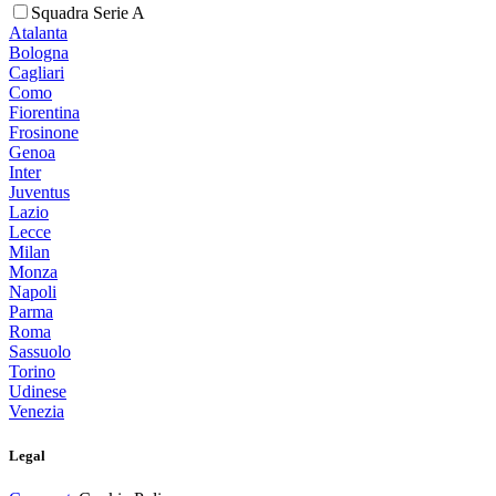
Squadra Serie A
Atalanta
Bologna
Cagliari
Como
Fiorentina
Frosinone
Genoa
Inter
Juventus
Lazio
Lecce
Milan
Monza
Napoli
Parma
Roma
Sassuolo
Torino
Udinese
Venezia
Legal