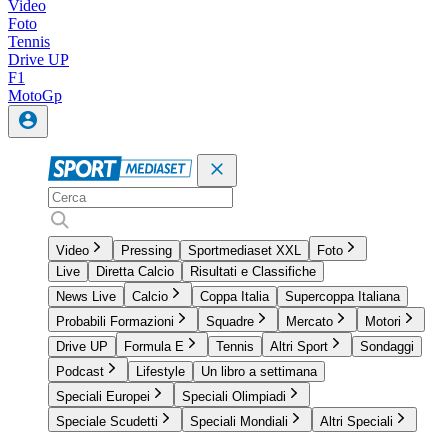
Video
Foto
Tennis
Drive UP
F1
MotoGp
Video
Pressing
Sportmediaset XXL
Foto
Live
Diretta Calcio
Risultati e Classifiche
News Live
Calcio
Coppa Italia
Supercoppa Italiana
Probabili Formazioni
Squadre
Mercato
Motori
Drive UP
Formula E
Tennis
Altri Sport
Sondaggi
Podcast
Lifestyle
Un libro a settimana
Speciali Europei
Speciali Olimpiadi
Speciale Scudetti
Speciali Mondiali
Altri Speciali