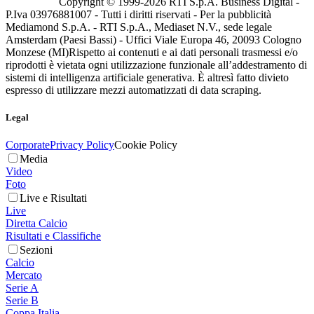
Copyright © 1999-
2026
RTI S.p.A. Business Digital -
P.Iva 03976881007 - Tutti i diritti riservati - Per la pubblicità
Mediamond S.p.A. - RTI S.p.A., Mediaset N.V., sede legale
Amsterdam (Paesi Bassi) - Uffici Viale Europa 46, 20093 Cologno
Monzese (MI)
Rispetto ai contenuti e ai dati personali trasmessi e/o
riprodotti è vietata ogni utilizzazione funzionale all’addestramento di
sistemi di intelligenza artificiale generativa. È altresì fatto divieto
espresso di utilizzare mezzi automatizzati di data scraping.
Legal
Corporate
Privacy Policy
Cookie Policy
Media
Video
Foto
Live e Risultati
Live
Diretta Calcio
Risultati e Classifiche
Sezioni
Calcio
Mercato
Serie A
Serie B
Coppa Italia