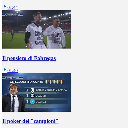
01:44
Il pensiero di Fabregas
01:40
Il poker dei "campioni"