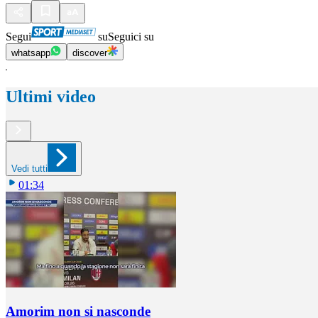
Segui
su
Seguici su
whatsapp
discover
Ultimi video
Vedi tutti
01:34
Amorim non si nasconde