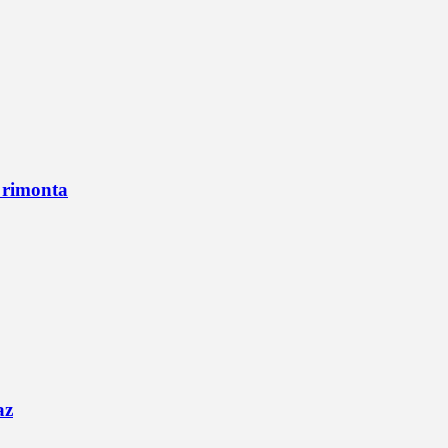
n rimonta
az