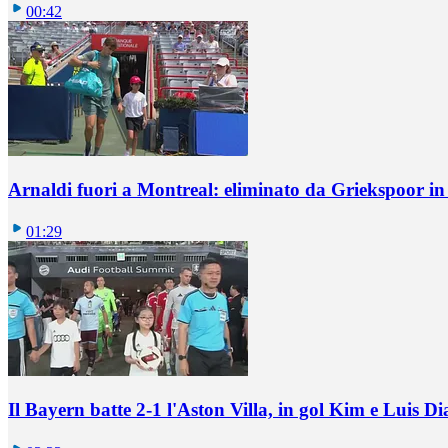
00:42
Arnaldi fuori a Montreal: eliminato da Griekspoor i
01:29
Il Bayern batte 2-1 l'Aston Villa, in gol Kim e Luis Di