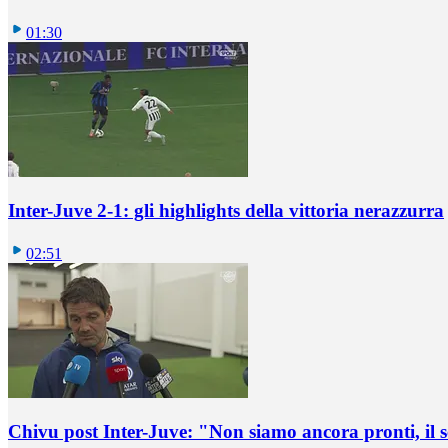
01:30
Inter-Juve 2-1: gli highlights della vittoria nerazzurra
02:51
Chivu post Inter-Juve: "Non siamo ancora pronti, il