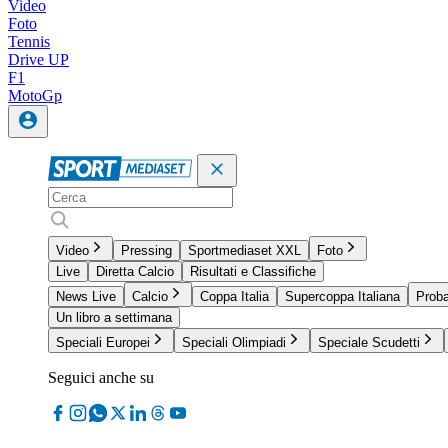
Video
Foto
Tennis
Drive UP
F1
MotoGp
Video
Pressing
Sportmediaset XXL
Foto
Live
Diretta Calcio
Risultati e Classifiche
News Live
Calcio
Coppa Italia
Supercoppa Italiana
Proba
Un libro a settimana
Speciali Europei
Speciali Olimpiadi
Speciale Scudetti
Seguici anche su