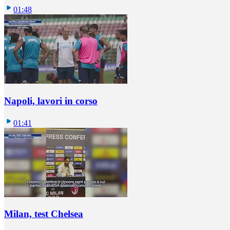
01:48
Napoli, lavori in corso
01:41
Milan, test Chelsea