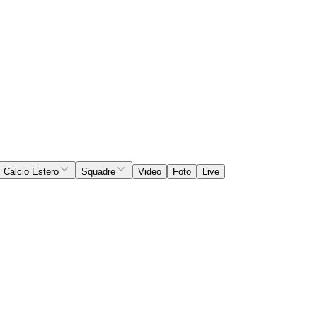
Calcio Estero
Squadre
Video
Foto
Live