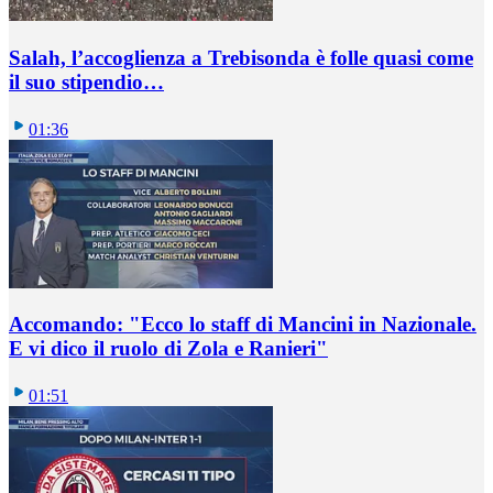
Salah, l’accoglienza a Trebisonda è folle quasi come
il suo stipendio…
01:36
Accomando: "Ecco lo staff di Mancini in Nazionale.
E vi dico il ruolo di Zola e Ranieri"
01:51