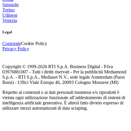
Sassuolo
Torino
Udinese
Venezia
Legal
Corporate
Cookie Policy
Privacy Policy
Copyright © 1999-
2026
RTI S.p.A. Business Digital - P.Iva
03976881007 - Tutti i diritti riservati - Per la pubblicità Mediamond
S.p.A. - RTI S.p.A., Mediaset N.V., sede legale Amsterdam (Paesi
Bassi) - Uffici Viale Europa 46, 20093 Cologno Monzese (MI)
Rispetto ai contenuti e ai dati personali trasmessi e/o riprodotti è
vietata ogni utilizzazione funzionale all’addestramento di sistemi di
intelligenza artificiale generativa. È altresì fatto divieto espresso di
utilizzare mezzi automatizzati di data scraping.