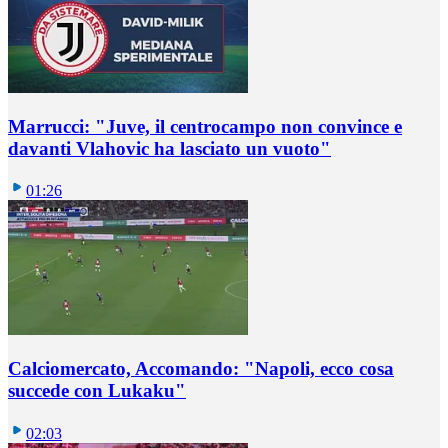
Marrucci: "Juve, il centrocampo non convince e
davanti Vlahovic ha lasciato un vuoto"
01:26
Calciomercato, Accomando: "Napoli, ecco cosa
succede con Lukaku"
02:03