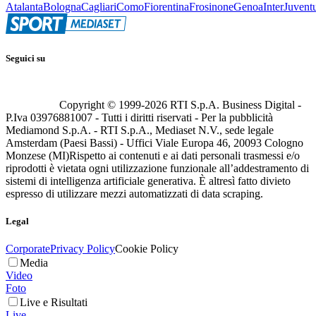
Atalanta
Bologna
Cagliari
Como
Fiorentina
Frosinone
Genoa
Inter
Juvent
Seguici su
Copyright © 1999-
2026
RTI S.p.A. Business Digital -
P.Iva 03976881007 - Tutti i diritti riservati - Per la pubblicità
Mediamond S.p.A. - RTI S.p.A., Mediaset N.V., sede legale
Amsterdam (Paesi Bassi) - Uffici Viale Europa 46, 20093 Cologno
Monzese (MI)
Rispetto ai contenuti e ai dati personali trasmessi e/o
riprodotti è vietata ogni utilizzazione funzionale all’addestramento di
sistemi di intelligenza artificiale generativa. È altresì fatto divieto
espresso di utilizzare mezzi automatizzati di data scraping.
Legal
Corporate
Privacy Policy
Cookie Policy
Media
Video
Foto
Live e Risultati
Live