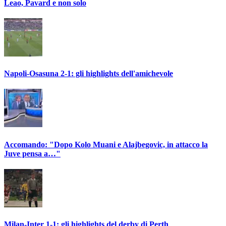
Leao, Pavard e non solo
Napoli-Osasuna 2-1: gli highlights dell'amichevole
Accomando: "Dopo Kolo Muani e Alajbegovic, in attacco la
Juve pensa a…"
Milan-Inter 1-1: gli highlights del derby di Perth