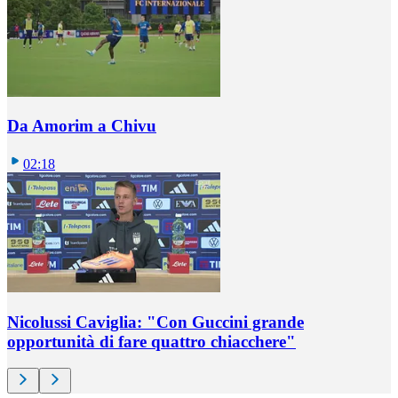
Da Amorim a Chivu
02:18
Nicolussi Caviglia: "Con Guccini grande
opportunità di fare quattro chiacchere"