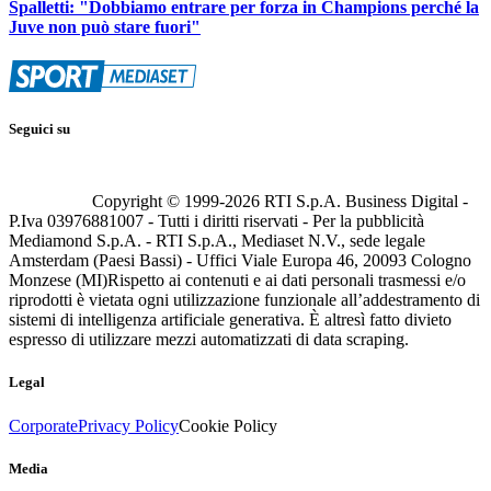
Spalletti: "Dobbiamo entrare per forza in Champions perché la
Juve non può stare fuori"
Seguici su
Copyright © 1999-
2026
RTI S.p.A. Business Digital -
P.Iva 03976881007 - Tutti i diritti riservati - Per la pubblicità
Mediamond S.p.A. - RTI S.p.A., Mediaset N.V., sede legale
Amsterdam (Paesi Bassi) - Uffici Viale Europa 46, 20093 Cologno
Monzese (MI)
Rispetto ai contenuti e ai dati personali trasmessi e/o
riprodotti è vietata ogni utilizzazione funzionale all’addestramento di
sistemi di intelligenza artificiale generativa. È altresì fatto divieto
espresso di utilizzare mezzi automatizzati di data scraping.
Legal
Corporate
Privacy Policy
Cookie Policy
Media