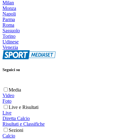
Milan
Monza
Napoli
Parma
Roma
Sassuolo
Torino
Udinese
Venezia
Seguici su
Media
Video
Foto
Live e Risultati
Live
Diretta Calcio
Risultati e Classifiche
Sezioni
Calcio