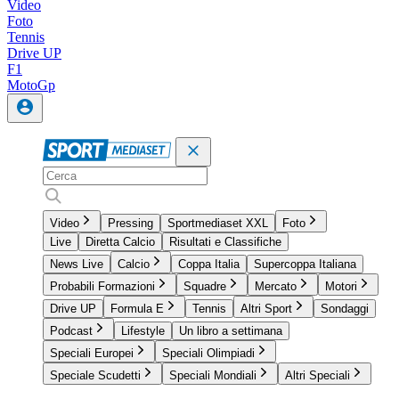
Video
Foto
Tennis
Drive UP
F1
MotoGp
Video
Pressing
Sportmediaset XXL
Foto
Live
Diretta Calcio
Risultati e Classifiche
News Live
Calcio
Coppa Italia
Supercoppa Italiana
Probabili Formazioni
Squadre
Mercato
Motori
Drive UP
Formula E
Tennis
Altri Sport
Sondaggi
Podcast
Lifestyle
Un libro a settimana
Speciali Europei
Speciali Olimpiadi
Speciale Scudetti
Speciali Mondiali
Altri Speciali