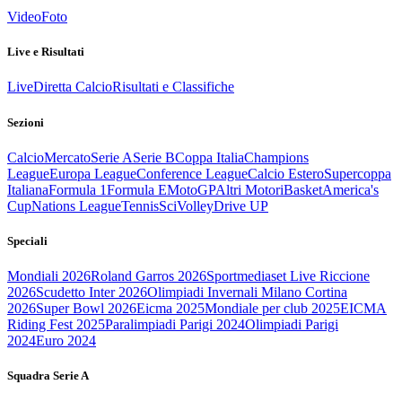
Video
Foto
Live e Risultati
Live
Diretta Calcio
Risultati e Classifiche
Sezioni
Calcio
Mercato
Serie A
Serie B
Coppa Italia
Champions
League
Europa League
Conference League
Calcio Estero
Supercoppa
Italiana
Formula 1
Formula E
MotoGP
Altri Motori
Basket
America's
Cup
Nations League
Tennis
Sci
Volley
Drive UP
Speciali
Mondiali 2026
Roland Garros 2026
Sportmediaset Live Riccione
2026
Scudetto Inter 2026
Olimpiadi Invernali Milano Cortina
2026
Super Bowl 2026
Eicma 2025
Mondiale per club 2025
EICMA
Riding Fest 2025
Paralimpiadi Parigi 2024
Olimpiadi Parigi
2024
Euro 2024
Squadra Serie A