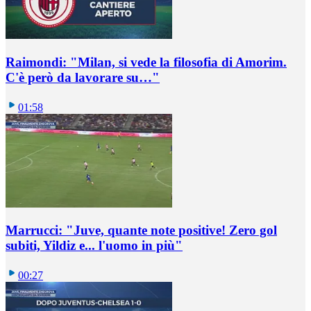
Raimondi: "Milan, si vede la filosofia di Amorim.
C'è però da lavorare su…"
01:58
Marrucci: "Juve, quante note positive! Zero gol
subiti, Yildiz e... l'uomo in più"
00:27