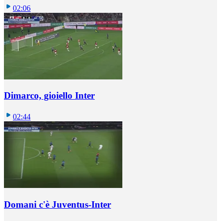
02:06
Dimarco, gioiello Inter
02:44
Domani c'è Juventus-Inter