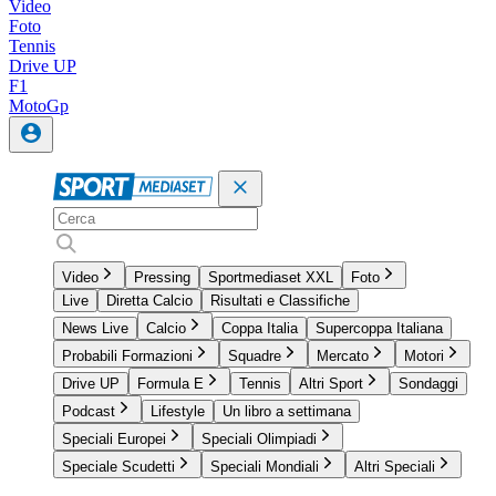
Video
Foto
Tennis
Drive UP
F1
MotoGp
Video
Pressing
Sportmediaset XXL
Foto
Live
Diretta Calcio
Risultati e Classifiche
News Live
Calcio
Coppa Italia
Supercoppa Italiana
Probabili Formazioni
Squadre
Mercato
Motori
Drive UP
Formula E
Tennis
Altri Sport
Sondaggi
Podcast
Lifestyle
Un libro a settimana
Speciali Europei
Speciali Olimpiadi
Speciale Scudetti
Speciali Mondiali
Altri Speciali