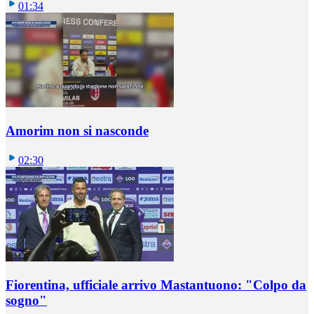
01:34
Amorim non si nasconde
02:30
Fiorentina, ufficiale arrivo Mastantuono: "Colpo da
sogno"