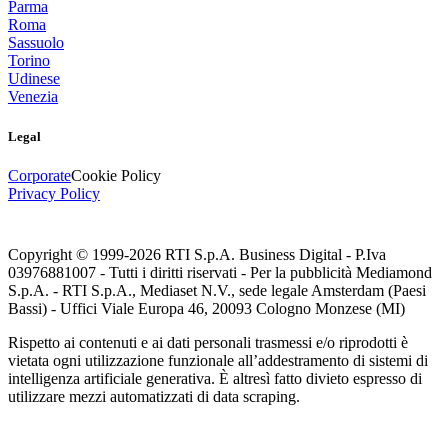
Parma
Roma
Sassuolo
Torino
Udinese
Venezia
Legal
Corporate
Cookie Policy
Privacy Policy
Copyright © 1999-
2026
RTI S.p.A. Business Digital - P.Iva
03976881007 - Tutti i diritti riservati - Per la pubblicità Mediamond
S.p.A. - RTI S.p.A., Mediaset N.V., sede legale Amsterdam (Paesi
Bassi) - Uffici Viale Europa 46, 20093 Cologno Monzese (MI)
Rispetto ai contenuti e ai dati personali trasmessi e/o riprodotti è
vietata ogni utilizzazione funzionale all’addestramento di sistemi di
intelligenza artificiale generativa. È altresì fatto divieto espresso di
utilizzare mezzi automatizzati di data scraping.