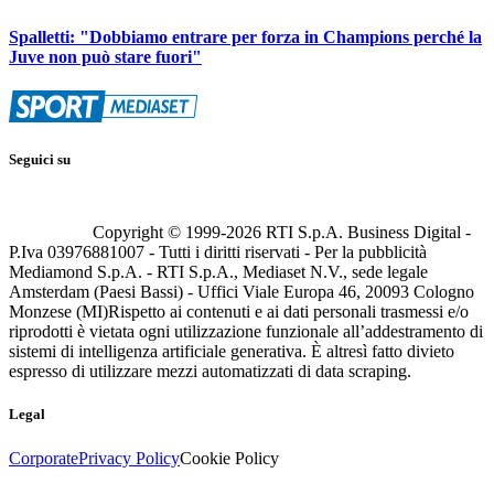
Spalletti: "Dobbiamo entrare per forza in Champions perché la
Juve non può stare fuori"
Seguici su
Copyright © 1999-
2026
RTI S.p.A. Business Digital -
P.Iva 03976881007 - Tutti i diritti riservati - Per la pubblicità
Mediamond S.p.A. - RTI S.p.A., Mediaset N.V., sede legale
Amsterdam (Paesi Bassi) - Uffici Viale Europa 46, 20093 Cologno
Monzese (MI)
Rispetto ai contenuti e ai dati personali trasmessi e/o
riprodotti è vietata ogni utilizzazione funzionale all’addestramento di
sistemi di intelligenza artificiale generativa. È altresì fatto divieto
espresso di utilizzare mezzi automatizzati di data scraping.
Legal
Corporate
Privacy Policy
Cookie Policy