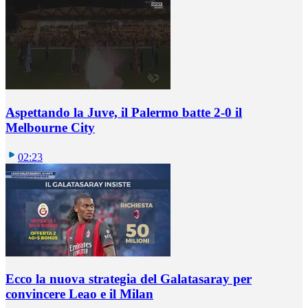
Aspettando la Juve, il Palermo batte 2-0 il
Melbourne City
02:23
Ecco la nuova strategia del Galatasaray per
convincere Leao e il Milan