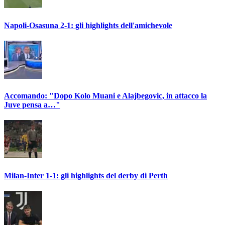
Napoli-Osasuna 2-1: gli highlights dell'amichevole
Accomando: "Dopo Kolo Muani e Alajbegovic, in attacco la
Juve pensa a…"
Milan-Inter 1-1: gli highlights del derby di Perth