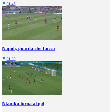
01:45
Napoli, guarda che Lucca
01:30
Nkunku torna al gol