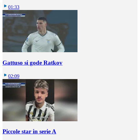
01:33
Gattuso si gode Ratkov
02:09
Piccole star in serie A