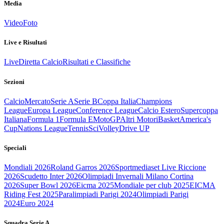
Media
Video
Foto
Live e Risultati
Live
Diretta Calcio
Risultati e Classifiche
Sezioni
Calcio
Mercato
Serie A
Serie B
Coppa Italia
Champions
League
Europa League
Conference League
Calcio Estero
Supercoppa
Italiana
Formula 1
Formula E
MotoGP
Altri Motori
Basket
America's
Cup
Nations League
Tennis
Sci
Volley
Drive UP
Speciali
Mondiali 2026
Roland Garros 2026
Sportmediaset Live Riccione
2026
Scudetto Inter 2026
Olimpiadi Invernali Milano Cortina
2026
Super Bowl 2026
Eicma 2025
Mondiale per club 2025
EICMA
Riding Fest 2025
Paralimpiadi Parigi 2024
Olimpiadi Parigi
2024
Euro 2024
Squadra Serie A