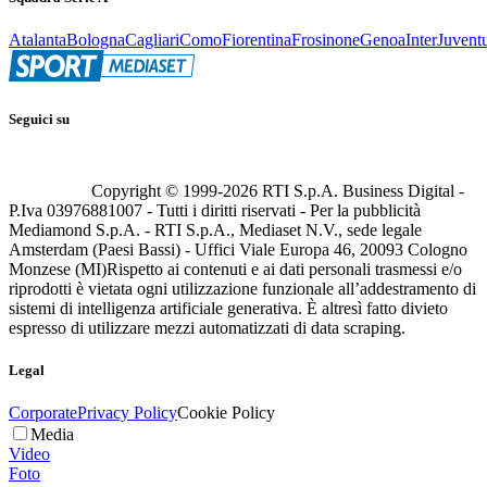
Atalanta
Bologna
Cagliari
Como
Fiorentina
Frosinone
Genoa
Inter
Juvent
Seguici su
Copyright © 1999-
2026
RTI S.p.A. Business Digital -
P.Iva 03976881007 - Tutti i diritti riservati - Per la pubblicità
Mediamond S.p.A. - RTI S.p.A., Mediaset N.V., sede legale
Amsterdam (Paesi Bassi) - Uffici Viale Europa 46, 20093 Cologno
Monzese (MI)
Rispetto ai contenuti e ai dati personali trasmessi e/o
riprodotti è vietata ogni utilizzazione funzionale all’addestramento di
sistemi di intelligenza artificiale generativa. È altresì fatto divieto
espresso di utilizzare mezzi automatizzati di data scraping.
Legal
Corporate
Privacy Policy
Cookie Policy
Media
Video
Foto