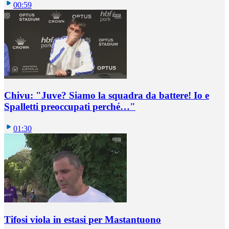
00:59
Chivu: "Juve? Siamo la squadra da battere! Io e
Spalletti preoccupati perché…"
01:30
Tifosi viola in estasi per Mastantuono