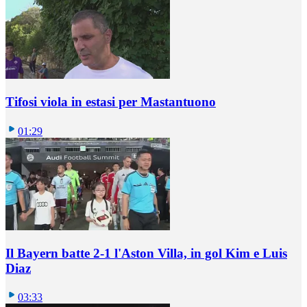
Tifosi viola in estasi per Mastantuono
01:29
Il Bayern batte 2-1 l'Aston Villa, in gol Kim e Luis
Diaz
03:33