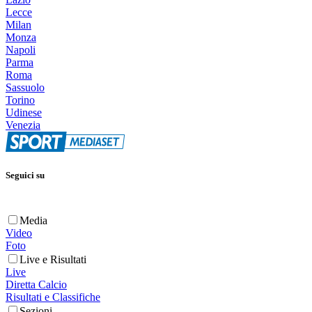
Lecce
Milan
Monza
Napoli
Parma
Roma
Sassuolo
Torino
Udinese
Venezia
Seguici su
Media
Video
Foto
Live e Risultati
Live
Diretta Calcio
Risultati e Classifiche
Sezioni