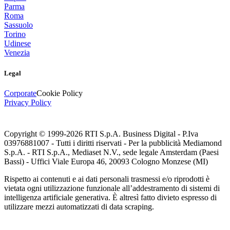
Parma
Roma
Sassuolo
Torino
Udinese
Venezia
Legal
Corporate
Cookie Policy
Privacy Policy
Copyright © 1999-
2026
RTI S.p.A. Business Digital - P.Iva
03976881007 - Tutti i diritti riservati - Per la pubblicità Mediamond
S.p.A. - RTI S.p.A., Mediaset N.V., sede legale Amsterdam (Paesi
Bassi) - Uffici Viale Europa 46, 20093 Cologno Monzese (MI)
Rispetto ai contenuti e ai dati personali trasmessi e/o riprodotti è
vietata ogni utilizzazione funzionale all’addestramento di sistemi di
intelligenza artificiale generativa. È altresì fatto divieto espresso di
utilizzare mezzi automatizzati di data scraping.