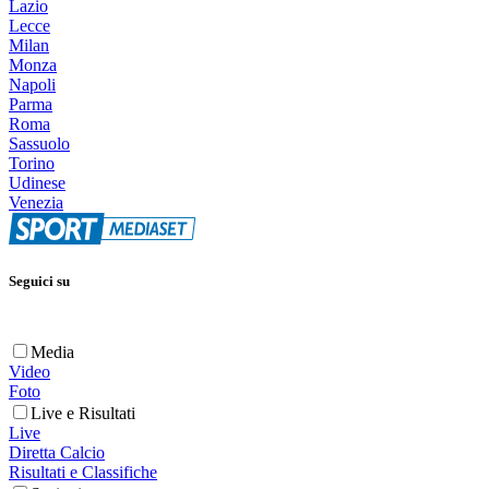
Lazio
Lecce
Milan
Monza
Napoli
Parma
Roma
Sassuolo
Torino
Udinese
Venezia
Seguici su
Media
Video
Foto
Live e Risultati
Live
Diretta Calcio
Risultati e Classifiche