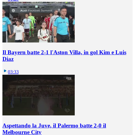
Il Bayern batte 2-1 l'Aston Villa, in gol Kim e Luis
Diaz
03:33
Aspettando la Juve, il Palermo batte 2-0 il
Melbourne City