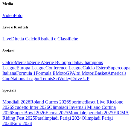
Media
Video
Foto
Live e Risultati
Live
Diretta Calcio
Risultati e Classifiche
Sezioni
Calcio
Mercato
Serie A
Serie B
Coppa Italia
Champions
League
Europa League
Conference League
Calcio Estero
Supercoppa
Italiana
Formula 1
Formula E
MotoGP
Altri Motori
Basket
America's
Cup
Nations League
Tennis
Sci
Volley
Drive UP
Speciali
Mondiali 2026
Roland Garros 2026
Sportmediaset Live Riccione
2026
Scudetto Inter 2026
Olimpiadi Invernali Milano Cortina
2026
Super Bowl 2026
Eicma 2025
Mondiale per club 2025
EICMA
Riding Fest 2025
Paralimpiadi Parigi 2024
Olimpiadi Parigi
2024
Euro 2024