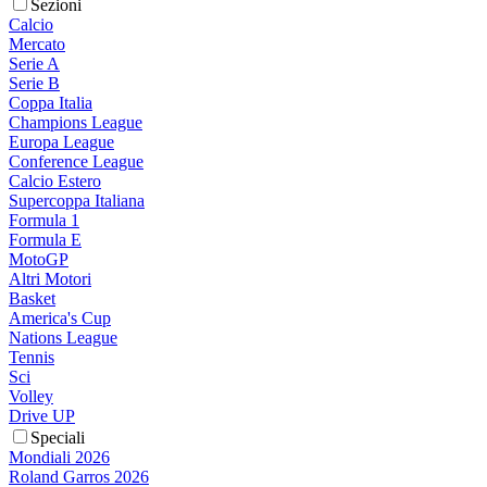
Sezioni
Calcio
Mercato
Serie A
Serie B
Coppa Italia
Champions League
Europa League
Conference League
Calcio Estero
Supercoppa Italiana
Formula 1
Formula E
MotoGP
Altri Motori
Basket
America's Cup
Nations League
Tennis
Sci
Volley
Drive UP
Speciali
Mondiali 2026
Roland Garros 2026