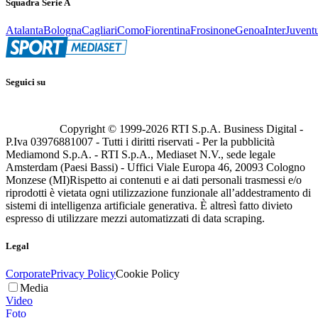
Squadra Serie A
Atalanta
Bologna
Cagliari
Como
Fiorentina
Frosinone
Genoa
Inter
Juvent
Seguici su
Copyright © 1999-
2026
RTI S.p.A. Business Digital -
P.Iva 03976881007 - Tutti i diritti riservati - Per la pubblicità
Mediamond S.p.A. - RTI S.p.A., Mediaset N.V., sede legale
Amsterdam (Paesi Bassi) - Uffici Viale Europa 46, 20093 Cologno
Monzese (MI)
Rispetto ai contenuti e ai dati personali trasmessi e/o
riprodotti è vietata ogni utilizzazione funzionale all’addestramento di
sistemi di intelligenza artificiale generativa. È altresì fatto divieto
espresso di utilizzare mezzi automatizzati di data scraping.
Legal
Corporate
Privacy Policy
Cookie Policy
Media
Video
Foto