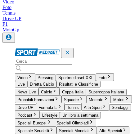
Video
Foto
Tennis
Drive UP
F1
MotoGp
Video
Pressing
Sportmediaset XXL
Foto
Live
Diretta Calcio
Risultati e Classifiche
News Live
Calcio
Coppa Italia
Supercoppa Italiana
Probabili Formazioni
Squadre
Mercato
Motori
Drive UP
Formula E
Tennis
Altri Sport
Sondaggi
Podcast
Lifestyle
Un libro a settimana
Speciali Europei
Speciali Olimpiadi
Speciale Scudetti
Speciali Mondiali
Altri Speciali