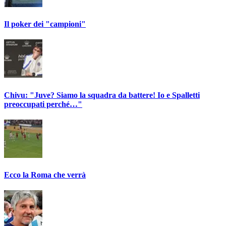
Il poker dei "campioni"
Chivu: "Juve? Siamo la squadra da battere! Io e Spalletti
preoccupati perché…"
Ecco la Roma che verrà