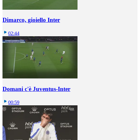
Dimarco, gioiello Inter
02:44
Domani c'è Juventus-Inter
00:59