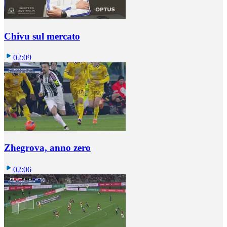
Chivu sul mercato
02:09
Zhegrova, anno zero
02:06