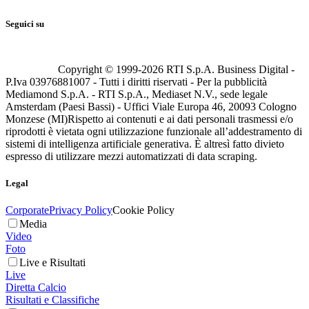
Seguici su
Copyright © 1999-
2026
RTI S.p.A. Business Digital -
P.Iva 03976881007 - Tutti i diritti riservati - Per la pubblicità
Mediamond S.p.A. - RTI S.p.A., Mediaset N.V., sede legale
Amsterdam (Paesi Bassi) - Uffici Viale Europa 46, 20093 Cologno
Monzese (MI)
Rispetto ai contenuti e ai dati personali trasmessi e/o
riprodotti è vietata ogni utilizzazione funzionale all’addestramento di
sistemi di intelligenza artificiale generativa. È altresì fatto divieto
espresso di utilizzare mezzi automatizzati di data scraping.
Legal
Corporate
Privacy Policy
Cookie Policy
Media
Video
Foto
Live e Risultati
Live
Diretta Calcio
Risultati e Classifiche