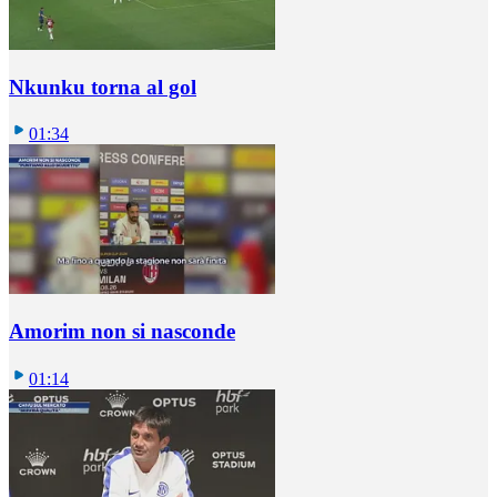
Nkunku torna al gol
01:34
Amorim non si nasconde
01:14