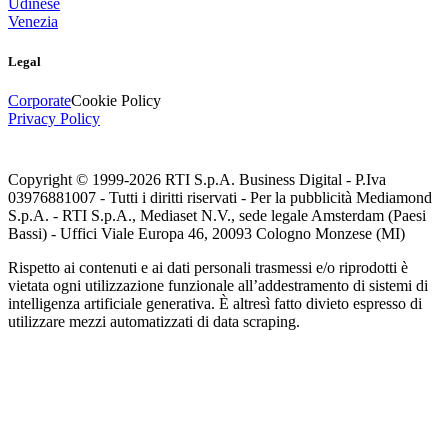
Udinese
Venezia
Legal
Corporate
Cookie Policy
Privacy Policy
Copyright © 1999-
2026
RTI S.p.A. Business Digital - P.Iva
03976881007 - Tutti i diritti riservati - Per la pubblicità Mediamond
S.p.A. - RTI S.p.A., Mediaset N.V., sede legale Amsterdam (Paesi
Bassi) - Uffici Viale Europa 46, 20093 Cologno Monzese (MI)
Rispetto ai contenuti e ai dati personali trasmessi e/o riprodotti è
vietata ogni utilizzazione funzionale all’addestramento di sistemi di
intelligenza artificiale generativa. È altresì fatto divieto espresso di
utilizzare mezzi automatizzati di data scraping.