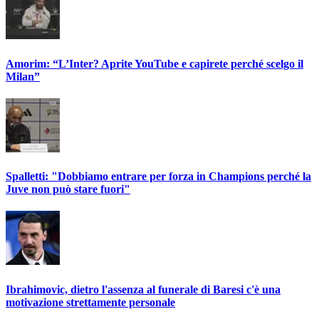
Amorim: “L’Inter? Aprite YouTube e capirete perché scelgo il
Milan”
Spalletti: "Dobbiamo entrare per forza in Champions perché la
Juve non può stare fuori"
Ibrahimovic, dietro l'assenza al funerale di Baresi c'è una
motivazione strettamente personale