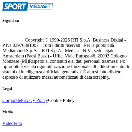
Seguici su
Copyright © 1999-
2026
RTI S.p.A. Business Digital -
P.Iva 03976881007 - Tutti i diritti riservati - Per la pubblicità
Mediamond S.p.A. - RTI S.p.A., Mediaset N.V., sede legale
Amsterdam (Paesi Bassi) - Uffici Viale Europa 46, 20093 Cologno
Monzese (MI)
Rispetto ai contenuti e ai dati personali trasmessi e/o
riprodotti è vietata ogni utilizzazione funzionale all’addestramento di
sistemi di intelligenza artificiale generativa. È altresì fatto divieto
espresso di utilizzare mezzi automatizzati di data scraping.
Legal
Corporate
Privacy Policy
Cookie Policy
Media
Video
Foto