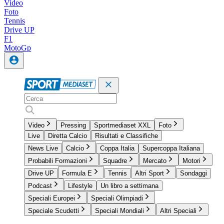
Video
Foto
Tennis
Drive UP
F1
MotoGp
Video
Pressing
Sportmediaset XXL
Foto
Live
Diretta Calcio
Risultati e Classifiche
News Live
Calcio
Coppa Italia
Supercoppa Italiana
Probabili Formazioni
Squadre
Mercato
Motori
Drive UP
Formula E
Tennis
Altri Sport
Sondaggi
Podcast
Lifestyle
Un libro a settimana
Speciali Europei
Speciali Olimpiadi
Speciale Scudetti
Speciali Mondiali
Altri Speciali