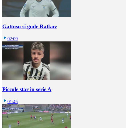
Gattuso si gode Ratkov
02:09
Piccole star in serie A
01:45