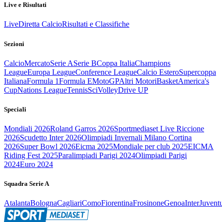
Live e Risultati
Live
Diretta Calcio
Risultati e Classifiche
Sezioni
Calcio
Mercato
Serie A
Serie B
Coppa Italia
Champions
League
Europa League
Conference League
Calcio Estero
Supercoppa
Italiana
Formula 1
Formula E
MotoGP
Altri Motori
Basket
America's
Cup
Nations League
Tennis
Sci
Volley
Drive UP
Speciali
Mondiali 2026
Roland Garros 2026
Sportmediaset Live Riccione
2026
Scudetto Inter 2026
Olimpiadi Invernali Milano Cortina
2026
Super Bowl 2026
Eicma 2025
Mondiale per club 2025
EICMA
Riding Fest 2025
Paralimpiadi Parigi 2024
Olimpiadi Parigi
2024
Euro 2024
Squadra Serie A
Atalanta
Bologna
Cagliari
Como
Fiorentina
Frosinone
Genoa
Inter
Juvent