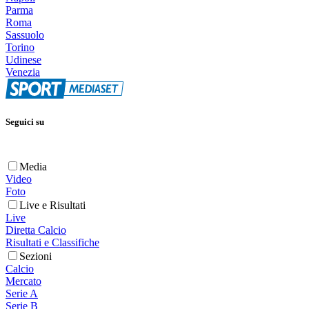
Parma
Roma
Sassuolo
Torino
Udinese
Venezia
Seguici su
Media
Video
Foto
Live e Risultati
Live
Diretta Calcio
Risultati e Classifiche
Sezioni
Calcio
Mercato
Serie A
Serie B