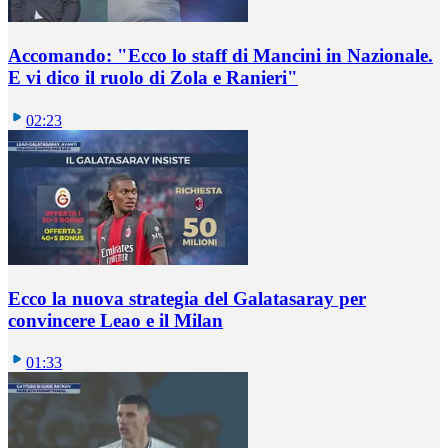
Accomando: "Ecco lo staff di Mancini in Nazionale.
E vi dico il ruolo di Zola e Ranieri"
02:23
Ecco la nuova strategia del Galatasaray per
convincere Leao e il Milan
01:33