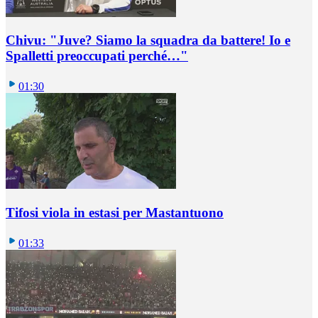
Chivu: "Juve? Siamo la squadra da battere! Io e
Spalletti preoccupati perché…"
01:30
Tifosi viola in estasi per Mastantuono
01:33