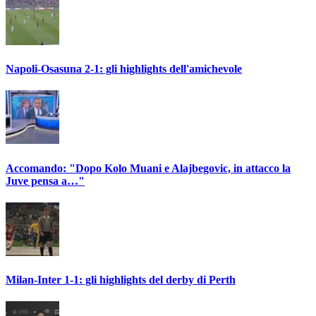
Napoli-Osasuna 2-1: gli highlights dell'amichevole
Accomando: "Dopo Kolo Muani e Alajbegovic, in attacco la
Juve pensa a…"
Milan-Inter 1-1: gli highlights del derby di Perth