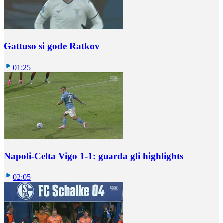
Gattuso si gode Ratkov
01:25
Napoli-Celta Vigo 1-1: guarda gli highlights
02:05