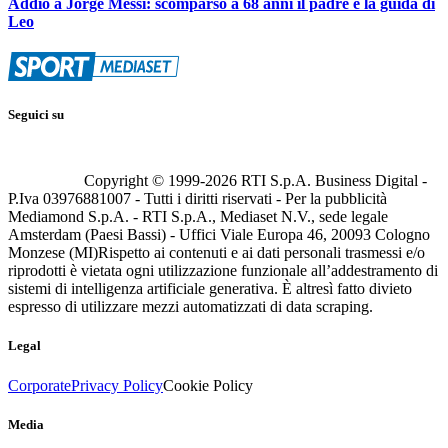
Addio a Jorge Messi: scomparso a 68 anni il padre e la guida di
Leo
Seguici su
Copyright © 1999-
2026
RTI S.p.A. Business Digital -
P.Iva 03976881007 - Tutti i diritti riservati - Per la pubblicità
Mediamond S.p.A. - RTI S.p.A., Mediaset N.V., sede legale
Amsterdam (Paesi Bassi) - Uffici Viale Europa 46, 20093 Cologno
Monzese (MI)
Rispetto ai contenuti e ai dati personali trasmessi e/o
riprodotti è vietata ogni utilizzazione funzionale all’addestramento di
sistemi di intelligenza artificiale generativa. È altresì fatto divieto
espresso di utilizzare mezzi automatizzati di data scraping.
Legal
Corporate
Privacy Policy
Cookie Policy
Media