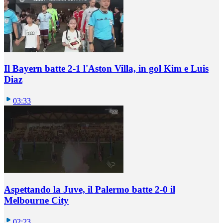
Il Bayern batte 2-1 l'Aston Villa, in gol Kim e Luis
Diaz
03:33
Aspettando la Juve, il Palermo batte 2-0 il
Melbourne City
02:23