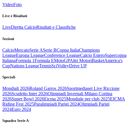
Video
Foto
Live e Risultati
Live
Diretta Calcio
Risultati e Classifiche
Sezioni
Calcio
Mercato
Serie A
Serie B
Coppa Italia
Champions
League
Europa League
Conference League
Calcio Estero
Supercoppa
Italiana
Formula 1
Formula E
MotoGP
Altri Motori
Basket
America's
Cup
Nations League
Tennis
Sci
Volley
Drive UP
Speciali
Mondiali 2026
Roland Garros 2026
Sportmediaset Live Riccione
2026
Scudetto Inter 2026
Olimpiadi Invernali Milano Cortina
2026
Super Bowl 2026
Eicma 2025
Mondiale per club 2025
EICMA
Riding Fest 2025
Paralimpiadi Parigi 2024
Olimpiadi Parigi
2024
Euro 2024
Squadra Serie A