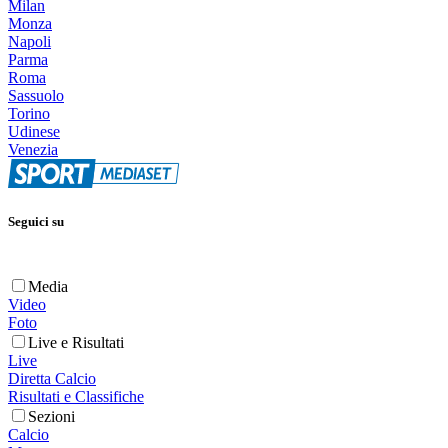
Milan
Monza
Napoli
Parma
Roma
Sassuolo
Torino
Udinese
Venezia
Seguici su
Media
Video
Foto
Live e Risultati
Live
Diretta Calcio
Risultati e Classifiche
Sezioni
Calcio