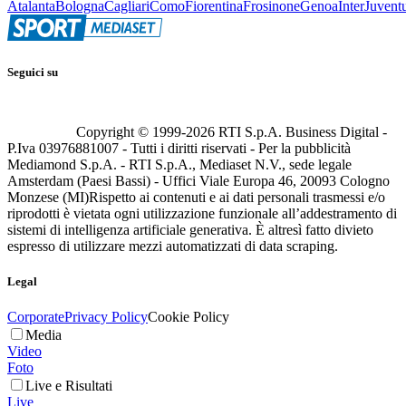
Atalanta
Bologna
Cagliari
Como
Fiorentina
Frosinone
Genoa
Inter
Juvent
Seguici su
Copyright © 1999-
2026
RTI S.p.A. Business Digital -
P.Iva 03976881007 - Tutti i diritti riservati - Per la pubblicità
Mediamond S.p.A. - RTI S.p.A., Mediaset N.V., sede legale
Amsterdam (Paesi Bassi) - Uffici Viale Europa 46, 20093 Cologno
Monzese (MI)
Rispetto ai contenuti e ai dati personali trasmessi e/o
riprodotti è vietata ogni utilizzazione funzionale all’addestramento di
sistemi di intelligenza artificiale generativa. È altresì fatto divieto
espresso di utilizzare mezzi automatizzati di data scraping.
Legal
Corporate
Privacy Policy
Cookie Policy
Media
Video
Foto
Live e Risultati
Live