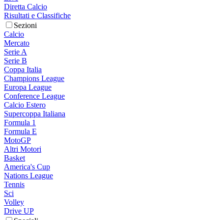
Diretta Calcio
Risultati e Classifiche
Sezioni
Calcio
Mercato
Serie A
Serie B
Coppa Italia
Champions League
Europa League
Conference League
Calcio Estero
Supercoppa Italiana
Formula 1
Formula E
MotoGP
Altri Motori
Basket
America's Cup
Nations League
Tennis
Sci
Volley
Drive UP