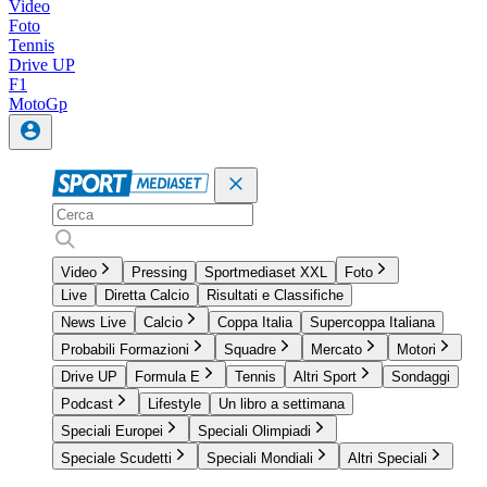
Video
Foto
Tennis
Drive UP
F1
MotoGp
Video
Pressing
Sportmediaset XXL
Foto
Live
Diretta Calcio
Risultati e Classifiche
News Live
Calcio
Coppa Italia
Supercoppa Italiana
Probabili Formazioni
Squadre
Mercato
Motori
Drive UP
Formula E
Tennis
Altri Sport
Sondaggi
Podcast
Lifestyle
Un libro a settimana
Speciali Europei
Speciali Olimpiadi
Speciale Scudetti
Speciali Mondiali
Altri Speciali