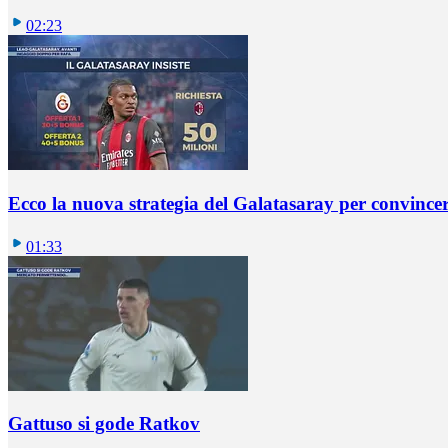
02:23
Ecco la nuova strategia del Galatasaray per convincer
01:33
Gattuso si gode Ratkov