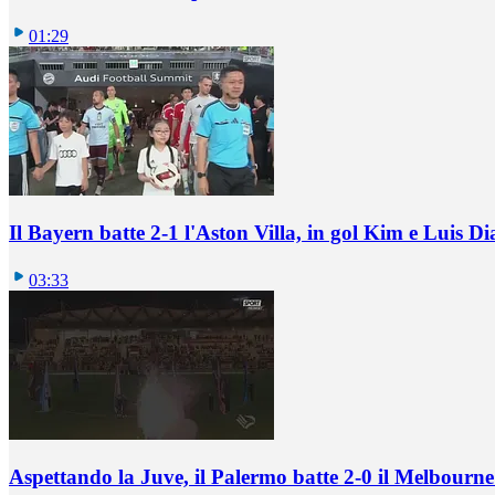
01:29
Il Bayern batte 2-1 l'Aston Villa, in gol Kim e Luis Di
03:33
Aspettando la Juve, il Palermo batte 2-0 il Melbourne