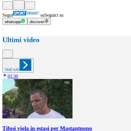
Segui
su
Seguici su
whatsapp
discover
Ultimi video
Vedi tutti
01:30
Tifosi viola in estasi per Mastantuono