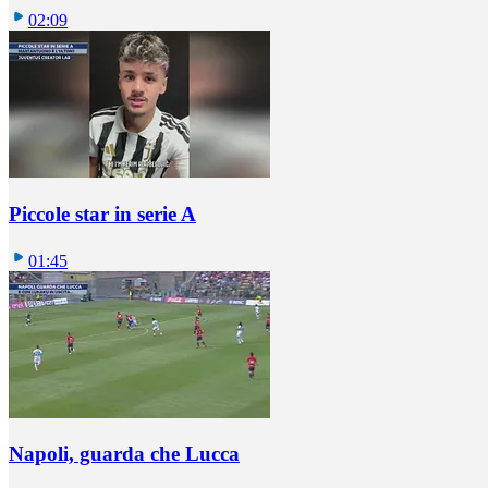
02:09
Piccole star in serie A
01:45
Napoli, guarda che Lucca