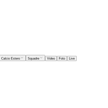
Calcio Estero
Squadre
Video
Foto
Live