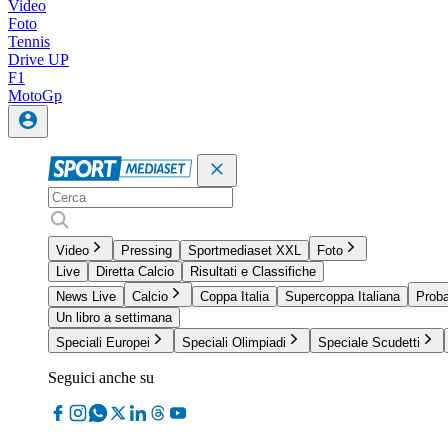
Video
Foto
Tennis
Drive UP
F1
MotoGp
Video
Pressing
Sportmediaset XXL
Foto
Live
Diretta Calcio
Risultati e Classifiche
News Live
Calcio
Coppa Italia
Supercoppa Italiana
Proba
Un libro a settimana
Speciali Europei
Speciali Olimpiadi
Speciale Scudetti
Seguici anche su