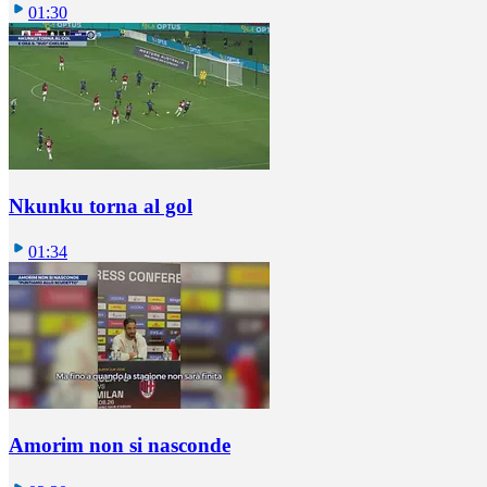
01:30
Nkunku torna al gol
01:34
Amorim non si nasconde